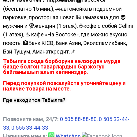
есть: наземная и подземная 🅿парковка
(бесплатно 15 мин.), 🚗автомойка в подземной
парковке, просторная новая 🕌намазкана для 🧔
мужчин и 🧕женщин (1 этаж), ☕кофе с собой Cellini
(1 этаж), ♨️ кафе «На Востоке», где можно вкусно
поесть. 🏦Банк KICB, Банк Азии, Экоисламикбанк,
Бай Тушум, Аманаткредит.📌
Табылга соода борборуна келээрден мурда
бизде болгон таварлардын бар жогун
байланышып алып келиниздер.
Перед покупкой пожалуйста уточняйте цену и
наличие товара на месте.
Где находится Табылга?
Позвоните нам, 24/7:
0 505 88-88-80
,
0 505 33-44-
33
,
0 555 33-44-33
Напишите нам в:
WhatsApp