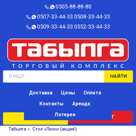
0505-88-88-80‬
0507-33-44-33
0508-33-44-33
0509-33-44-33
0552-33-44-33
НАЙТИ
Доставка
Цены
Оплата
Контакты
Аренда
Лотерея
КАТАЛОГ
ЛОТЕРЕЯ
Табылга
»
Стол «Леон» (акция!)