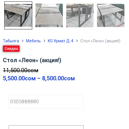
Табылга
Мебель
KG Урмат Д-4
Стол «Леон» (акция!)
Скидка
Стол «Леон» (акция!)
11,500.00
сом
5,500.00
сом
–
8,500.00
сом
P
h
o
n
e
*