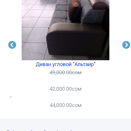
Диван угловой "Альтаир"
49,000.00
сом
42,000.00
сом
–
–
44,000.00
сом