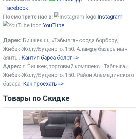
Facebook
Посмотрите нас в:
Instagram
YouTube
Дарек:
Бишкек ш., «Табылга» соода борбору,
Жибек-Жолу/Буденого, 150. Аламүдүн базарынын
аянты.
Кантип барса болот
=>
Адрес:
г. Бишкек, торговый комплекс «Таблыга»,
Жибек-Жолу/Буденого, 150. Район Аламединского
базара.
Как проехать =
>
Товары по Скидке