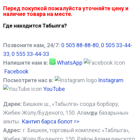
Перед покупкой пожалуйста уточняйте цену и
наличие товара на месте.
Где находится Табылга?
Позвоните нам, 24/7:
0 505 88-88-80
,
0 505 33-44-
33
,
0 555 33-44-33
Напишите нам в:
WhatsApp
Facebook
Посмотрите нас в:
Instagram
YouTube
Дарек:
Бишкек ш., «Табылга» соода борбору,
Жибек-Жолу/Буденого, 150. Аламүдүн базарынын
аянты.
Кантип барса болот
=>
Адрес:
г. Бишкек, торговый комплекс «Таблыга»,
Жибек-Жолу/Буденого, 150. Район Аламединского