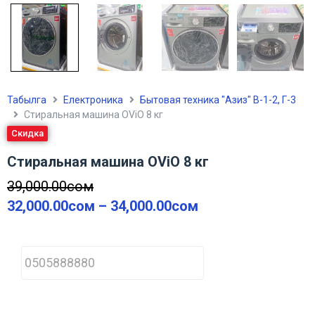
Табылга
Електроника
Бытовая техника "Азиз" В-1-2, Г-3
Стиральная машина OViO 8 кг
Скидка
Стиральная машина OViO 8 кг
39,000.00
сом
32,000.00
сом
–
34,000.00
сом
P
h
o
n
e