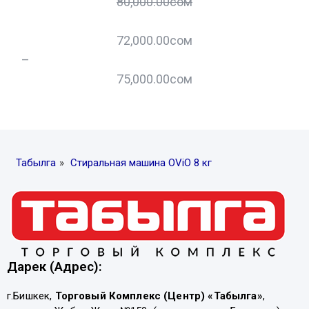
80,000.00
сом
72,000.00
сом
–
–
75,000.00
сом
Табылга
»
Стиральная машина OViO 8 кг
Дарек (Адрес):
г.Бишкек,
Торговый Комплекс (Центр) «Табылга»
,