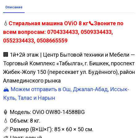
Описание
💧
Стиральная машина OViO 8 кг📞Звоните по
всем вопросам: 0704334433, 0509334433,
0552334433, 0508665559
🏢 1й+2й этаж | Центр Бытовой техники и Мебели —
Торговый Комплекс «Табылга», г. Бишкек, проспект
Жибек-Жолу 150 (пересекает ул. Будённого), район
Аламединского рынка
🏔️ Можем отправить в Ош, Джалал-Абад, Иссык-
Куль, Талас и Нарын
🏮 Модель: OViO OW80-14588BG
💧 Объем: 8 кг.
📏 Размер (В×Ш×Г): 85 × 60 × 50 см.
🎨 Цвет: серый