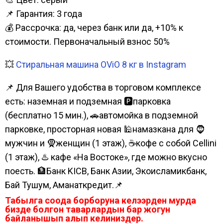
📌 Гарантия: 3 года
💰 Рассрочка: да, через банк или да, +10% к
стоимости. Первоначальный взнос 50%
💥
Стиральная машина OViO 8 кг в Instagram
📌 Для Вашего удобства в торговом комплексе
есть: наземная и подземная 🅿парковка
(бесплатно 15 мин.), 🚗автомойка в подземной
парковке, просторная новая 🕌намазкана для 🧔
мужчин и 🧕женщин (1 этаж), ☕кофе с собой Cellini
(1 этаж), ♨️ кафе «На Востоке», где можно вкусно
поесть. 🏦Банк KICB, Банк Азии, Экоисламикбанк,
Бай Тушум, Аманаткредит.📌
Табылга соода борборуна келээрден мурда
бизде болгон таварлардын бар жогун
байланышып алып келиниздер.