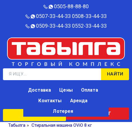
0505-88-88-80‬
0507-33-44-33
0508-33-44-33
0509-33-44-33
0552-33-44-33
НАЙТИ
Доставка
Цены
Оплата
Контакты
Аренда
Лотерея
КАТАЛОГ
ЛОТЕРЕЯ
Табылга
»
Стиральная машина OViO 8 кг