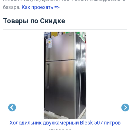
базара.
Как проехать =
>
Товары по Скидке
I
Холодильник двухкамерный Blesk 507 литров
С