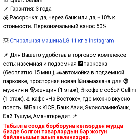
📌 Гарантия: 3 года
💰 Рассрочка: да, через банк или да, +10% к
стоимости. Первоначальный взнос 50%
💥
Стиральная машина LG 11 кг в Instagram
📌 Для Вашего удобства в торговом комплексе
есть: наземная и подземная 🅿парковка
(бесплатно 15 мин.), 🚗автомойка в подземной
парковке, просторная новая 🕌намазкана для 🧔
мужчин и 🧕женщин (1 этаж), ☕кофе с собой Cellini
(1 этаж), ♨️ кафе «На Востоке», где можно вкусно
поесть. 🏦Банк KICB, Банк Азии, Экоисламикбанк,
Бай Тушум, Аманаткредит.📌
Табылга соода борборуна келээрден мурда
бизде болгон таварлардын бар жогун
байланышып алып келиниздер.