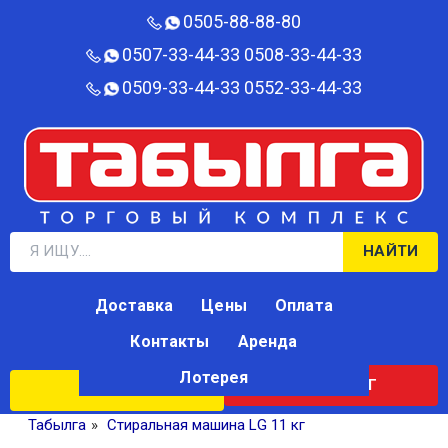
0505-88-88-80‬
0507-33-44-33
0508-33-44-33
0509-33-44-33
0552-33-44-33
НАЙТИ
Доставка
Цены
Оплата
Контакты
Аренда
Лотерея
КАТАЛОГ
ЛОТЕРЕЯ
Табылга
»
Стиральная машина LG 11 кг