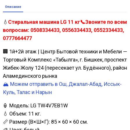
Описание
💧
Стиральная машина LG 11 кг📞Звоните по всем
вопросам: 0508334433, 0556334433, 0552334433,
0777664477
🏢 1й+2й этаж | Центр Бытовой техники и Мебели —
Торговый Комплекс «Табылга», г. Бишкек, проспект
Жибек-Жолу 124 (пересекает ул. Будённого), район
Аламединского рынка
🏔️ Можем отправить в Ош, Джалал-Абад, Иссык-
Куль, Талас и Нарын
🏮 Модель: LG TW4V7EB1W
💧 Объем: 11 кг.
📏 Размер (В×Ш×Г): 85 × 60 × 60 см.
🎨 Цвет: белый