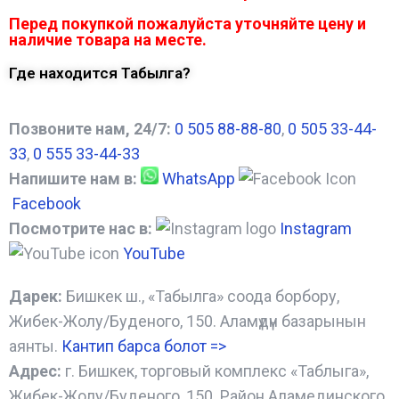
Перед покупкой пожалуйста уточняйте цену и
наличие товара на месте.
Где находится Табылга?
Позвоните нам, 24/7:
0 505 88-88-80
,
0 505 33-44-
33
,
0 555 33-44-33
Напишите нам в:
WhatsApp
Facebook
Посмотрите нас в:
Instagram
YouTube
Дарек:
Бишкек ш., «Табылга» соода борбору,
Жибек-Жолу/Буденого, 150. Аламүдүн базарынын
аянты.
Кантип барса болот
=>
Адрес:
г. Бишкек, торговый комплекс «Таблыга»,
Жибек-Жолу/Буденого, 150. Район Аламединского