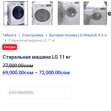
Табылга
Електроника
Бытовая техника LG/Hitachi Б-4-5-6
Стиральная машина LG 11 кг
Скидка
Стиральная машина LG 11 кг
77,000.00
сом
69,000.00
сом
–
72,000.00
сом
P
h
o
n
e