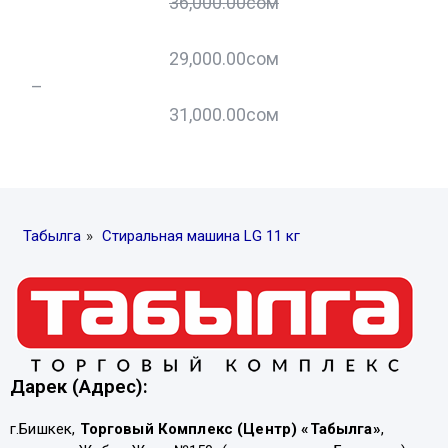
36,000.00
сом
29,000.00
сом
–
–
31,000.00
сом
Табылга
»
Стиральная машина LG 11 кг
Дарек (Адрес):
г.Бишкек,
Торговый Комплекс (Центр) «Табылга»
,