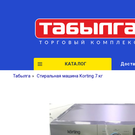
КАТАЛОГ
Доста
Табылга
»
Стиральная машина Korting 7 кг