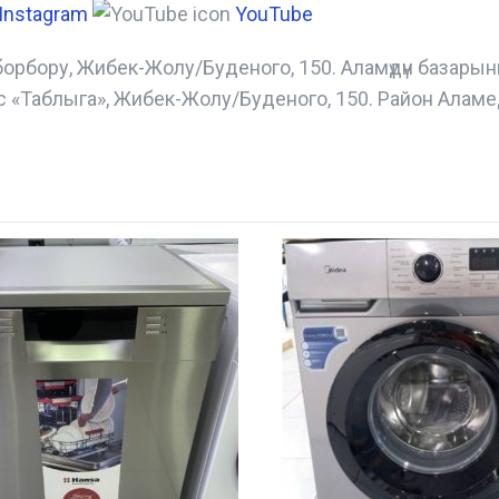
Instagram
YouTube
борбору, Жибек-Жолу/Буденого, 150. Аламүдүн базары
с «Таблыга», Жибек-Жолу/Буденого, 150. Район Аламе