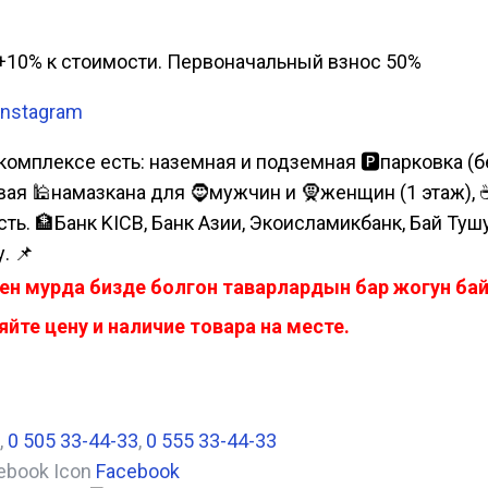
а, +10% к стоимости. Первоначальный взнос 50%
Instagram
комплексе есть: наземная и подземная 🅿парковка (бе
я 🕌намазкана для 🧔мужчин и 🧕женщин (1 этаж), ☕коф
сть. 🏦Банк KICB, Банк Азии, Экоисламикбанк, Бай Ту
. 📌
ен мурда бизде болгон таварлардын бар жогун б
йте цену и наличие товара на месте.
,
0 505 33-44-33
,
0 555 33-44-33
Facebook