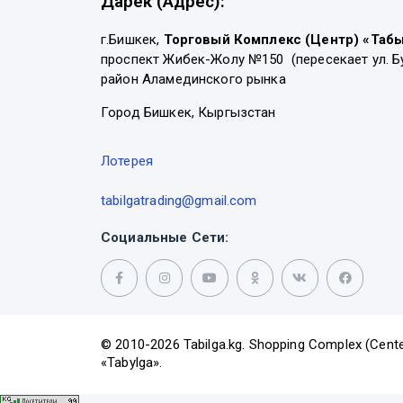
Дарек (Адрес):
г.Бишкек,
Торговый Комплекс (Центр) «Таб
проспект Жибек-Жолу №150 (пересекает ул. Б
район Аламединского рынка
Город Бишкек, Кыргызстан
Лотерея
tabilgatrading@gmail.com
Социальные Сети:
© 2010-2026 Tabilga.kg. Shopping Complex (Cente
«Tabylga».