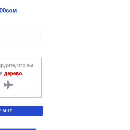
.00
сом
рдите, что вы
ав
дерево
.