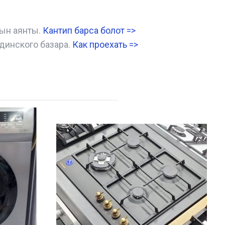
нын аянты.
Кантип барса болот
=>
динского базара.
Как проехать =
>