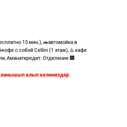
сплатно 15 мин.), 🚗автомойка в
е с собой Cellini (1 этаж), ♨️ кафе
шум, Аманаткредит. Отделение 🏢
айланышып алып келиниздер.