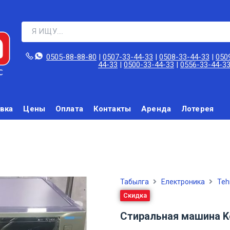
0505-88-88-80‬
|
0507-33-44-33
|
0508-33-44-33
|
050
44-33
|
0500-33-44-33
|
0556-33-44-3
вка
Цены
Оплата
Контакты
Аренда
Лотерея
Табылга
Електроника
Teh
Скидка
Стиральная машина Ko