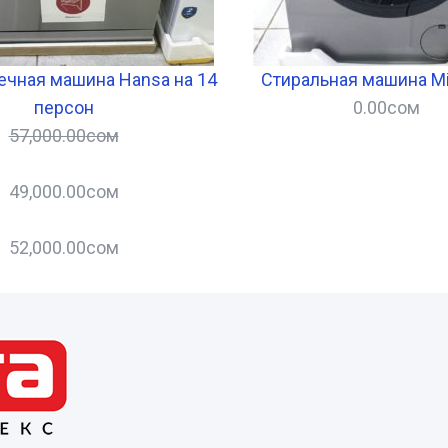
чная машина Hansa на 14
Стиральная машина Mi
персон
0.00
сом
57,000.00
сом
49,000.00
сом
52,000.00
сом