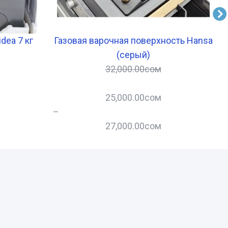
dea 7 кг
Газовая варочная поверхность Hansa
(серый)
32,000.00
сом
25,000.00
сом
–
–
27,000.00
сом