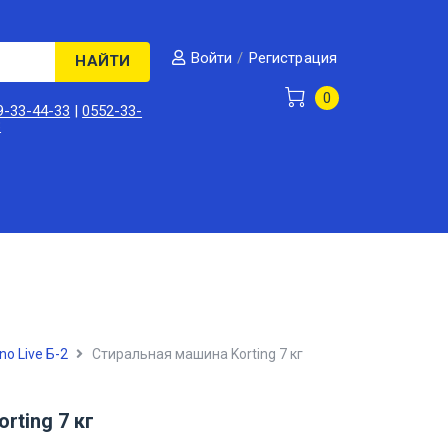
/
Регистрация
Войти
НАЙТИ
0
9-33-44-33
|
0552-33-
3
no Live Б-2
Стиральная машина Korting 7 кг
rting 7 кг