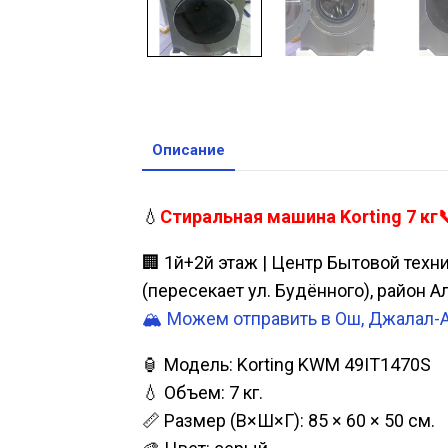
Описание
💧
Стиральная машина Korting 7 кг
🏢 1й+2й этаж | Центр Бытовой техн
(пересекает ул. Будённого), район 
🏔️ Можем отправить в Ош, Джалал-
🏮 Модель: Korting KWM 49IT1470S
💧 Объем: 7 кг.
📏 Размер (В×Ш×Г): 85 × 60 × 50 см.