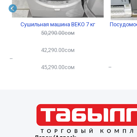
Сушильная машина BEKO 7 кг
Посудомое
50,290.00
сом
42,290.00
сом
–
45,290.00
сом
–