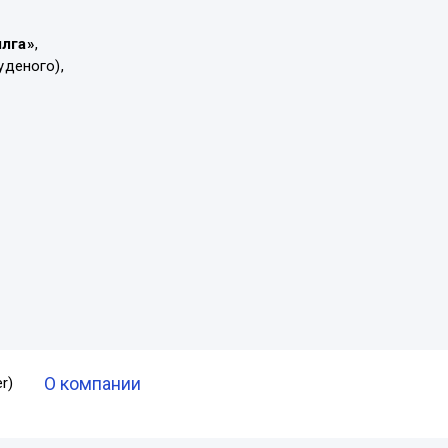
ылга»
,
уденого),
О компании
r)