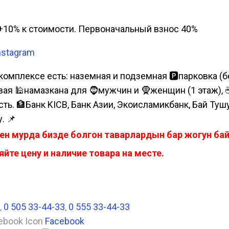
а, +10% к стоимости. Первоначальный взнос 40%
nstagram
комплексе есть: наземная и подземная 🅿парковка (бе
я 🕌намазкана для 🧔мужчин и 🧕женщин (1 этаж), ☕коф
сть. 🏦Банк KICB, Банк Азии, Экоисламикбанк, Бай Ту
. 📌
ен мурда бизде болгон таварлардын бар жогун б
йте цену и наличие товара на месте.
,
0 505 33-44-33
,
0 555 33-44-33
Facebook