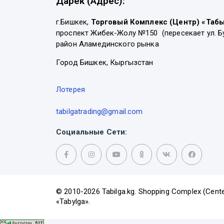
Дарек (Адрес):
г.Бишкек,
Торговый Комплекс (Центр) «Таб
проспект Жибек-Жолу №150 (пересекает ул. Б
район Аламединского рынка
Город Бишкек, Кыргызстан
Лотерея
tabilgatrading@gmail.com
Социальные Сети:
© 2010-2026 Tabilga.kg. Shopping Complex (Cente
«Tabylga».