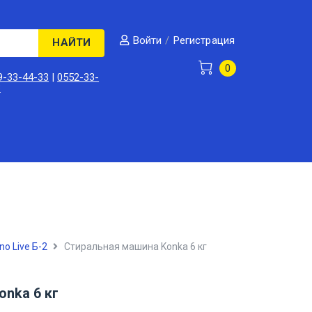
/
Регистрация
Войти
НАЙТИ
0
9-33-44-33
|
0552-33-
3
no Live Б-2
Стиральная машина Konka 6 кг
nka 6 кг