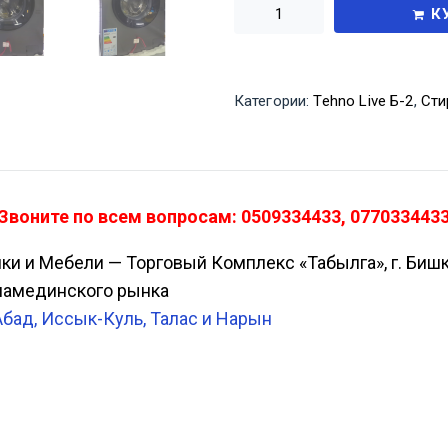
К
Категории:
Tehno Live Б-2
,
Сти
Звоните по всем вопросам: 0509334433, 0770334433
ики и Мебели — Торговый Комплекс «Табылга», г. Биш
Аламединского рынка
Абад, Иссык-Куль, Талас и Нарын