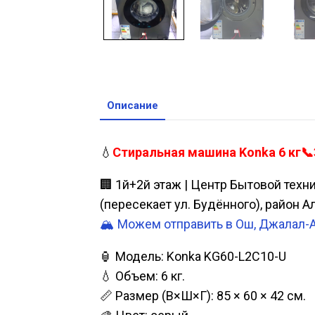
Описание
💧
Стиральная машина Konka 6 кг📞
🏢 1й+2й этаж | Центр Бытовой техн
(пересекает ул. Будённого), район 
🏔️ Можем отправить в Ош, Джалал-
🏮 Модель: Konka KG60-L2C10-U
💧 Объем: 6 кг.
📏 Размер (В×Ш×Г): 85 × 60 × 42 см.