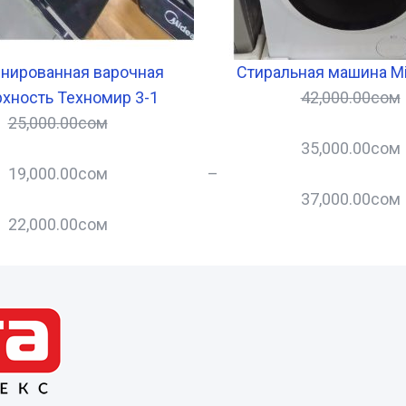
нированная варочная
Стиральная машина Mi
хность Техномир 3-1
42,000.00
сом
25,000.00
сом
35,000.00
сом
19,000.00
сом
–
37,000.00
сом
22,000.00
сом