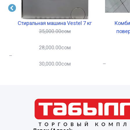
Стиральная машина Vestel 7 кг
Комби
35,000.00
сом
повер
28,000.00
сом
–
30,000.00
сом
–