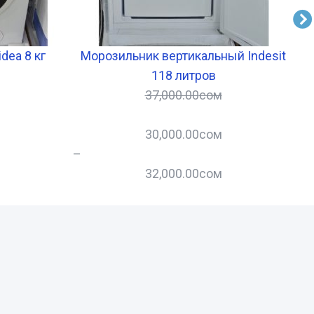
dea 8 кг
Морозильник вертикальный Indesit
118 литров
37,000.00
сом
30,000.00
сом
–
–
32,000.00
сом