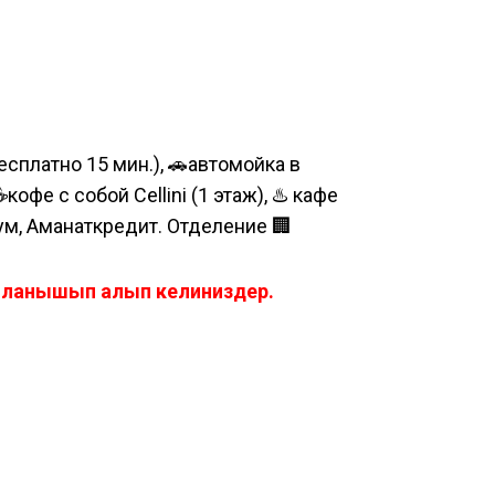
сплатно 15 мин.), 🚗автомойка в
е с собой Cellini (1 этаж), ♨️ кафе
шум, Аманаткредит. Отделение 🏢
айланышып алып келиниздер.