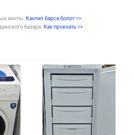
нын аянты.
Кантип барса болот
=>
динского базара.
Как проехать =
>