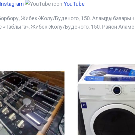
Instagram
YouTube
борбору, Жибек-Жолу/Буденого, 150. Аламүдүн базары
с «Таблыга», Жибек-Жолу/Буденого, 150. Район Аламе