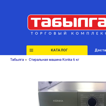
КАТАЛОГ
Доста
Табылга
»
Стиральная машина Konka 6 кг