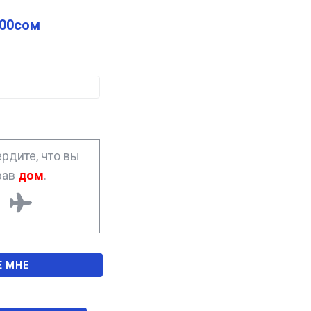
.00
сом
рдите, что вы
рав
дом
.