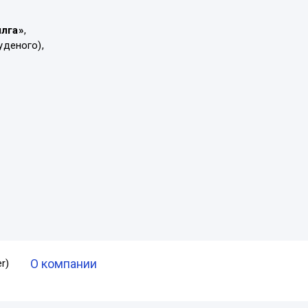
ылга»
,
уденого),
О компании
r)