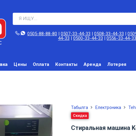
0505-88-88-80‬
|
0507-33-44-33
|
0508-33-44-33
|
050
44-33
|
0500-33-44-33
|
0556-33-44-3
вка
Цены
Оплата
Контакты
Аренда
Лотерея
Табылга
Електроника
Teh
Скидка
Стиральная машина Ko