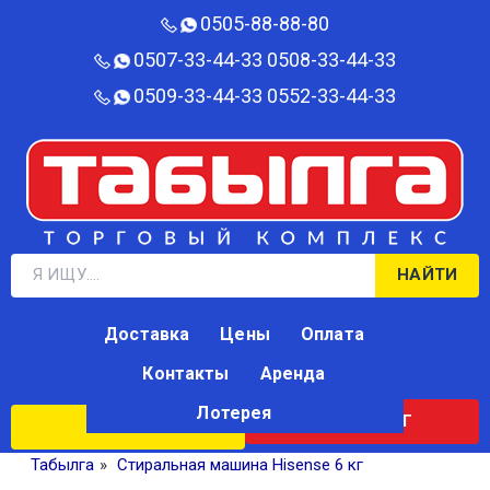
0505-88-88-80‬
0507-33-44-33
0508-33-44-33
0509-33-44-33
0552-33-44-33
НАЙТИ
Доставка
Цены
Оплата
Контакты
Аренда
Лотерея
КАТАЛОГ
ЛОТЕРЕЯ
Табылга
»
Стиральная машина Hisense 6 кг