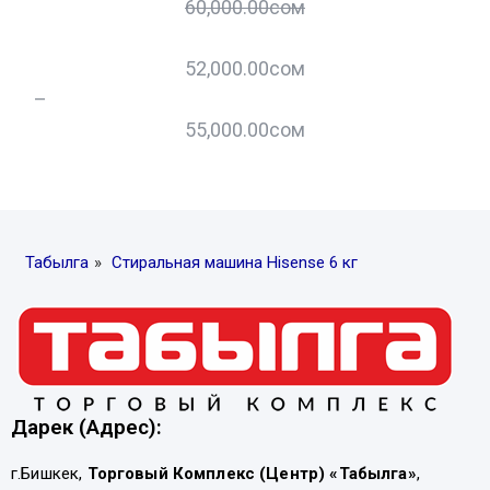
60,000.00
сом
52,000.00
сом
–
–
55,000.00
сом
Табылга
»
Стиральная машина Hisense 6 кг
Дарек (Адрес):
г.Бишкек,
Торговый Комплекс (Центр) «Табылга»
,