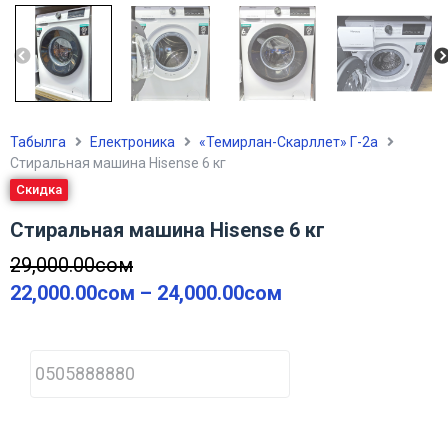
Табылга
Електроника
«Темирлан-Скарллет» Г-2а
Стиральная машина Hisense 6 кг
Скидка
Стиральная машина Hisense 6 кг
29,000.00
сом
22,000.00
сом
–
24,000.00
сом
P
h
o
n
e