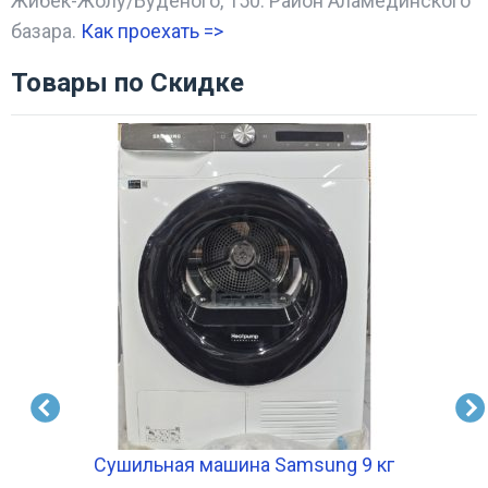
Жибек-Жолу/Буденого, 150. Район Аламединского
базара.
Как проехать =
>
Товары по Скидке
Сушильная машина Samsung 9 кг