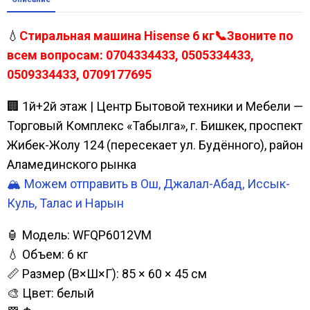
💧
Стиральная машина Hisense 6 кг📞Звоните по
всем вопросам: 0704334433, 0505334433,
0509334433, 0709177695
🏢 1й+2й этаж | Центр Бытовой техники и Мебели —
Торговый Комплекс «Табылга», г. Бишкек, проспект
Жибек-Жолу 124 (пересекает ул. Будённого), район
Аламединского рынка
🏔️ Можем отправить в Ош, Джалал-Абад, Иссык-
Куль, Талас и Нарын
🏮 Модель: WFQP6012VM
💧 Объем: 6 кг
📏 Размер (В×Ш×Г): 85 × 60 × 45 см
🎨 Цвет: белый