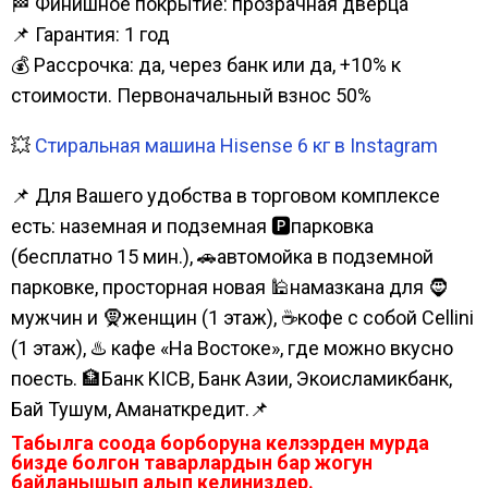
🏁 Финишное покрытие: прозрачная дверца
📌 Гарантия: 1 год
💰 Рассрочка: да, через банк или да, +10% к
стоимости. Первоначальный взнос 50%
💥
Стиральная машина Hisense 6 кг в Instagram
📌 Для Вашего удобства в торговом комплексе
есть: наземная и подземная 🅿парковка
(бесплатно 15 мин.), 🚗автомойка в подземной
парковке, просторная новая 🕌намазкана для 🧔
мужчин и 🧕женщин (1 этаж), ☕кофе с собой Cellini
(1 этаж), ♨️ кафе «На Востоке», где можно вкусно
поесть. 🏦Банк KICB, Банк Азии, Экоисламикбанк,
Бай Тушум, Аманаткредит.📌
Табылга соода борборуна келээрден мурда
бизде болгон таварлардын бар жогун
байланышып алып келиниздер.