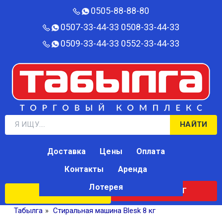
0505-88-88-80‬
0507-33-44-33
0508-33-44-33
0509-33-44-33
0552-33-44-33
НАЙТИ
Доставка
Цены
Оплата
Контакты
Аренда
Лотерея
КАТАЛОГ
ЛОТЕРЕЯ
Табылга
»
Стиральная машина Blesk 8 кг