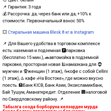
📌 Гарантия: 3 года
💰 Рассрочка: да, через банк или да, +10% к
стоимости. Первоначальный взнос 50%
💥
Стиральная машина Blesk 8 кг в Instagram
📌 Для Вашего удобства в торговом комплексе
есть: наземная и подземная 🅿парковка
(бесплатно 15 мин.), 🚗автомойка в подземной
парковке, просторная новая 🕌намазкана для 🧔
мужчин и 🧕женщин (1 этаж), ☕кофе с собой Cellini
(1 этаж), ♨️ кафе «На Востоке», где можно вкусно
поесть. 🏦Банк KICB, Банк Азии, Экоисламикбанк,
Бай Тушум, Аманаткредит. Отделение 🏢налоговой
по Свердловскому району. 📌
Табылга соода борборуна келээрден мурда