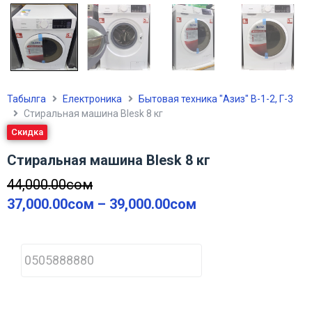
Табылга
Електроника
Бытовая техника "Азиз" В-1-2, Г-3
Стиральная машина Blesk 8 кг
Скидка
Стиральная машина Blesk 8 кг
44,000.00
сом
37,000.00
сом
–
39,000.00
сом
P
h
o
n
e