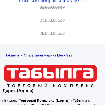
Газовая и электроплита Taysez 2-2
32,000.00
сом
25,000.00
сом
–
–
28,000.00
сом
Табылга
»
Стиральная машина Blesk 8 кг
Дарек (Адрес):
г.Бишкек,
Торговый Комплекс (Центр) «Табылга»
,