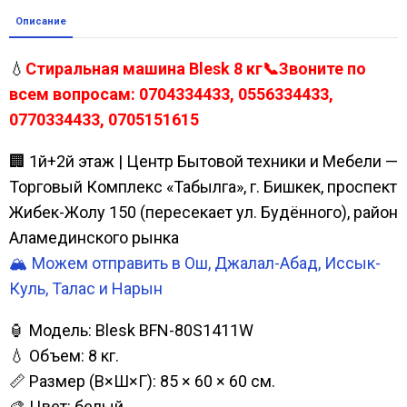
Описание
💧
Стиральная машина Blesk 8 кг📞Звоните по
всем вопросам: 0704334433, 0556334433,
0770334433, 0705151615
🏢 1й+2й этаж | Центр Бытовой техники и Мебели —
Торговый Комплекс «Табылга», г. Бишкек, проспект
Жибек-Жолу 150 (пересекает ул. Будённого), район
Аламединского рынка
🏔️ Можем отправить в Ош, Джалал-Абад, Иссык-
Куль, Талас и Нарын
🏮 Модель: Blesk BFN-80S1411W
💧 Объем: 8 кг.
📏 Размер (В×Ш×Г): 85 × 60 × 60 см.
🎨 Цвет: белый