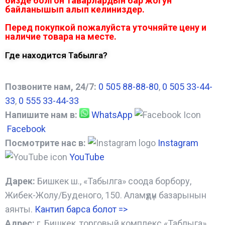
бизде болгон таварлардын бар жогун
байланышып алып келиниздер.
Перед покупкой пожалуйста уточняйте цену и
наличие товара на месте.
Где находится Табылга?
Позвоните нам, 24/7:
0 505 88-88-80
,
0 505 33-44-
33
,
0 555 33-44-33
Напишите нам в:
WhatsApp
Facebook
Посмотрите нас в:
Instagram
YouTube
Дарек:
Бишкек ш., «Табылга» соода борбору,
Жибек-Жолу/Буденого, 150. Аламүдүн базарынын
аянты.
Кантип барса болот
=>
Адрес:
г. Бишкек, торговый комплекс «Таблыга»,