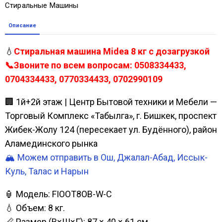
Стиральные Машины
Описание
💧
Стиральная машина Midea 8 кг с дозагрузкой
📞Звоните по всем вопросам: 0508334433,
0704334433, 0770334433, 0702990109
🏢 1й+2й этаж | Центр Бытовой техники и Мебели —
Торговый Комплекс «Табылга», г. Бишкек, проспект
Жибек-Жолу 124 (пересекает ул. Будённого), район
Аламединского рынка
🏔️ Можем отправить в Ош, Джалал-Абад, Иссык-
Куль, Талас и Нарын
🏮 Модель: FIOOT8OB-W-C
💧 Объем: 8 кг.
📏 Размер (В×Ш×Г): 87 × 40 × 61 см.