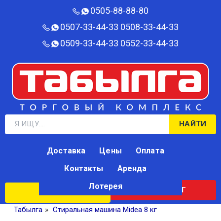
0505-88-88-80‬
0507-33-44-33
0508-33-44-33
0509-33-44-33
0552-33-44-33
НАЙТИ
Доставка
Цены
Оплата
Контакты
Аренда
Лотерея
КАТАЛОГ
ЛОТЕРЕЯ
Табылга
»
Стиральная машина Midea 8 кг