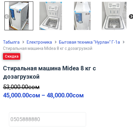
Табылга
Електроника
Бытовая техника "Нурлан" Г-1а
Стиральная машина Midea 8 кг с дозагрузкой
Скидка
Стиральная машина Midea 8 кг с
дозагрузкой
53,000.00
сом
45,000.00
сом
–
48,000.00
сом
P
h
o
n