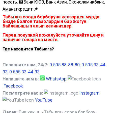
поесть. 🏦Банк KICB, Банк Азии, Экоисламикбанк,
Аманаткредит.📌
Табылга соода борборуна келээрден мурда
бизде болгон таварлардын бар жогун
байланышып алып келиниздер.
Перед покупкой пожалуйста уточняйте цену и
наличие товара на месте.
Где находится Табылга?
Позвоните нам, 24/7:
0 505 88-88-80
,
0 505 33-44-
33
,
0 555 33-44-33
Напишите нам в:
WhatsApp
Facebook
Посмотрите нас в:
Instagram
YouTube
Дарек:
Бишкек ш., «Табылга» соода борбору,