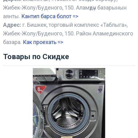
Жибек-Жолу/Буденого, 150. Аламүдүн базарынын
аянты.
Кантип барса болот
=>
Адрес:
г. Бишкек, торговый комплекс «Таблыга»,
Жибек-Жолу/Буденого, 150. Район Аламединского
базара.
Как проехать =
>
Товары по Скидке