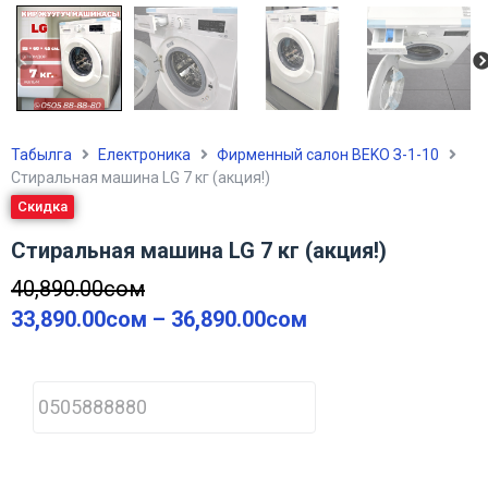
Табылга
Електроника
Фирменный салон BEKO З-1-10
Стиральная машина LG 7 кг (акция!)
Скидка
Стиральная машина LG 7 кг (акция!)
40,890.00
сом
33,890.00
сом
–
36,890.00
сом
P
h
o
n
e