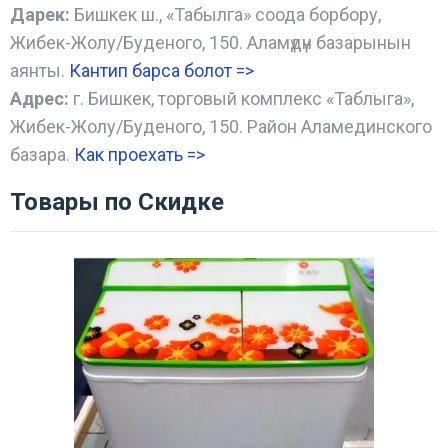
Дарек:
Бишкек ш., «Табылга» соода борбору,
Жибек-Жолу/Буденого, 150. Аламүдүн базарынын
аянты.
Кантип барса болот
=>
Адрес:
г. Бишкек, торговый комплекс «Таблыга»,
Жибек-Жолу/Буденого, 150. Район Аламединского
базара.
Как проехать =
>
Товары по Скидке