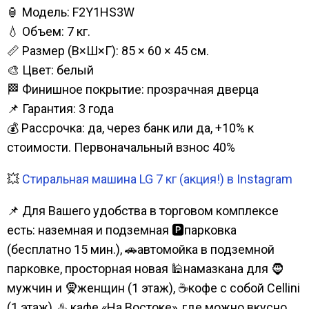
🏮 Модель: F2Y1HS3W
💧 Объем: 7 кг.
📏 Размер (В×Ш×Г): 85 × 60 × 45 см.
🎨 Цвет: белый
🏁 Финишное покрытие: прозрачная дверца
📌 Гарантия: 3 года
💰 Рассрочка: да, через банк или да, +10% к
стоимости. Первоначальный взнос 40%
💥
Стиральная машина LG 7 кг (акция!) в Instagram
📌 Для Вашего удобства в торговом комплексе
есть: наземная и подземная 🅿парковка
(бесплатно 15 мин.), 🚗автомойка в подземной
парковке, просторная новая 🕌намазкана для 🧔
мужчин и 🧕женщин (1 этаж), ☕кофе с собой Cellini
(1 этаж), ♨️ кафе «На Востоке», где можно вкусно