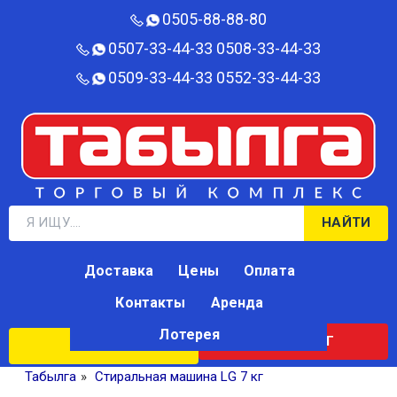
0505-88-88-80‬
0507-33-44-33
0508-33-44-33
0509-33-44-33
0552-33-44-33
НАЙТИ
Доставка
Цены
Оплата
Контакты
Аренда
Лотерея
КАТАЛОГ
ЛОТЕРЕЯ
Табылга
»
Стиральная машина LG 7 кг