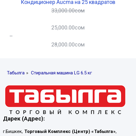
Кондиционер Aucma на 25 квадратов
33,000.00
сом
25,000.00
сом
–
–
28,000.00
сом
Табылга
»
Стиральная машина LG 6.5 кг
Дарек (Адрес):
г.Бишкек,
Торговый Комплекс (Центр) «Табылга»
,