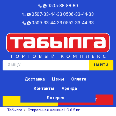
0505-88-88-80‬
0507-33-44-33
0508-33-44-33
0509-33-44-33
0552-33-44-33
НАЙТИ
Доставка
Цены
Оплата
Контакты
Аренда
Лотерея
КАТАЛОГ
ЛОТЕРЕЯ
Табылга
»
Стиральная машина LG 6.5 кг