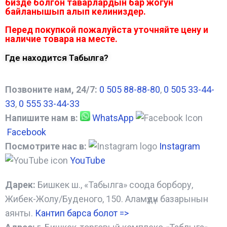
бизде болгон таварлардын бар жогун
байланышып алып келиниздер.
Перед покупкой пожалуйста уточняйте цену и
наличие товара на месте.
Где находится Табылга?
Позвоните нам, 24/7:
0 505 88-88-80
,
0 505 33-44-
33
,
0 555 33-44-33
Напишите нам в:
WhatsApp
Facebook
Посмотрите нас в:
Instagram
YouTube
Дарек:
Бишкек ш., «Табылга» соода борбору,
Жибек-Жолу/Буденого, 150. Аламүдүн базарынын
аянты.
Кантип барса болот
=>