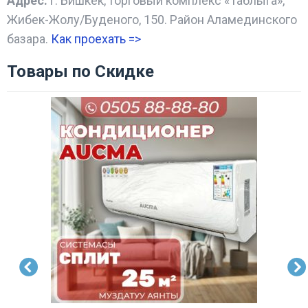
Адрес:
г. Бишкек, торговый комплекс «Таблыга»,
Жибек-Жолу/Буденого, 150. Район Аламединского
базара.
Как проехать =
>
Товары по Скидке