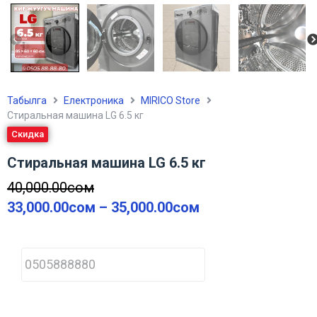
Табылга
Електроника
MIRICO Store
Стиральная машина LG 6.5 кг
Скидка
Стиральная машина LG 6.5 кг
40,000.00
сом
33,000.00
сом
–
35,000.00
сом
P
h
o
n
e