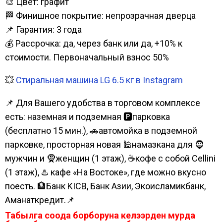
🎨 Цвет: графит
🏁 Финишное покрытие: непрозрачная дверца
📌 Гарантия: 3 года
💰 Рассрочка: да, через банк или да, +10% к
стоимости. Первоначальный взнос 50%
💥
Стиральная машина LG 6.5 кг в Instagram
📌 Для Вашего удобства в торговом комплексе
есть: наземная и подземная 🅿парковка
(бесплатно 15 мин.), 🚗автомойка в подземной
парковке, просторная новая 🕌намазкана для 🧔
мужчин и 🧕женщин (1 этаж), ☕кофе с собой Cellini
(1 этаж), ♨️ кафе «На Востоке», где можно вкусно
поесть. 🏦Банк KICB, Банк Азии, Экоисламикбанк,
Аманаткредит.📌
Табылга соода борборуна келээрден мурда