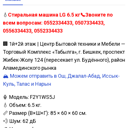
💧
Стиральная машина LG 6.5 кг📞Звоните по
всем вопросам: 0552334433, 0507334433,
0556334433, 0552334433
🏢 1й+2й этаж | Центр Бытовой техники и Мебели —
Торговый Комплекс «Табылга», г. Бишкек, проспект
Жибек-Жолу 124 (пересекает ул. Будённого), район
Аламединского рынка
🏔️ Можем отправить в Ош, Джалал-Абад, Иссык-
Куль, Талас и Нарын
🏮 Модель: F2Y1WS5J
💧 Объем: 6.5 кг.
📏 Размер (В×Ш×Г): 85 × 60 × 60 см.
💨 Шум: 62 дБ