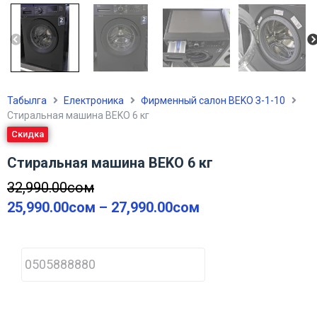
Табылга
Електроника
Фирменный салон BEKO З-1-10
Стиральная машина BEKO 6 кг
Скидка
Стиральная машина BEKO 6 кг
32,990.00
сом
25,990.00
сом
–
27,990.00
сом
P
h
o
n
e