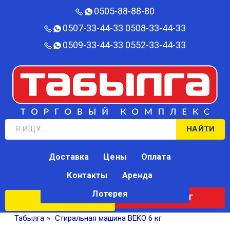
0505-88-88-80‬
0507-33-44-33
0508-33-44-33
0509-33-44-33
0552-33-44-33
НАЙТИ
Доставка
Цены
Оплата
Контакты
Аренда
Лотерея
КАТАЛОГ
ЛОТЕРЕЯ
Табылга
»
Стиральная машина BEKO 6 кг