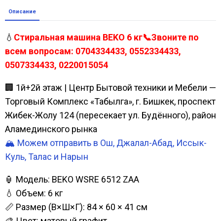
Описание
💧
Стиральная машина BEKO 6 кг📞Звоните по
всем вопросам: 0704334433, 0552334433,
0507334433, 0220015054
🏢 1й+2й этаж | Центр Бытовой техники и Мебели —
Торговый Комплекс «Табылга», г. Бишкек, проспект
Жибек-Жолу 124 (пересекает ул. Будённого), район
Аламединского рынка
🏔️ Можем отправить в Ош, Джалал-Абад, Иссык-
Куль, Талас и Нарын
🏮 Модель: BEKO WSRE 6512 ZAA
💧 Объем: 6 кг
📏 Размер (В×Ш×Г): 84 × 60 × 41 см
🎨 Цвет: матовый графит