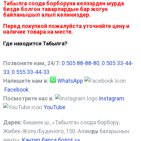
Табылга соода борборуна келээрден мурда
бизде болгон таварлардын бар жогун
байланышып алып келиниздер.
Перед покупкой пожалуйста уточняйте цену и
наличие товара на месте.
Где находится Табылга?
Позвоните нам, 24/7:
0 505 88-88-80
,
0 505 33-44-
33
,
0 555 33-44-33
Напишите нам в:
WhatsApp
Facebook
Посмотрите нас в:
Instagram
YouTube
Дарек:
Бишкек ш., «Табылга» соода борбору,
Жибек-Жолу/Буденого, 150. Аламүдүн базарынын
аянты.
Кантип барса болот
=>