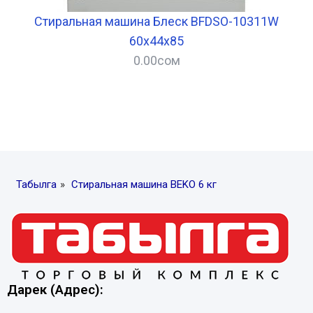
Стиральная машина Блеск BFDSO-10311W
Ст
60х44х85
0.00
сом
–
Табылга
»
Стиральная машина BEKO 6 кг
Дарек (Адрес):