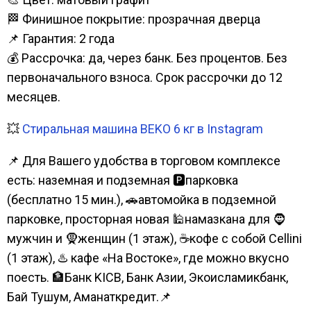
🏁 Финишное покрытие: прозрачная дверца
📌 Гарантия: 2 года
💰 Рассрочка: да, через банк. Без процентов. Без
первоначального взноса. Срок рассрочки до 12
месяцев.
💥
Стиральная машина BEKO 6 кг в Instagram
📌 Для Вашего удобства в торговом комплексе
есть: наземная и подземная 🅿парковка
(бесплатно 15 мин.), 🚗автомойка в подземной
парковке, просторная новая 🕌намазкана для 🧔
мужчин и 🧕женщин (1 этаж), ☕кофе с собой Cellini
(1 этаж), ♨️ кафе «На Востоке», где можно вкусно
поесть. 🏦Банк KICB, Банк Азии, Экоисламикбанк,
Бай Тушум, Аманаткредит.📌