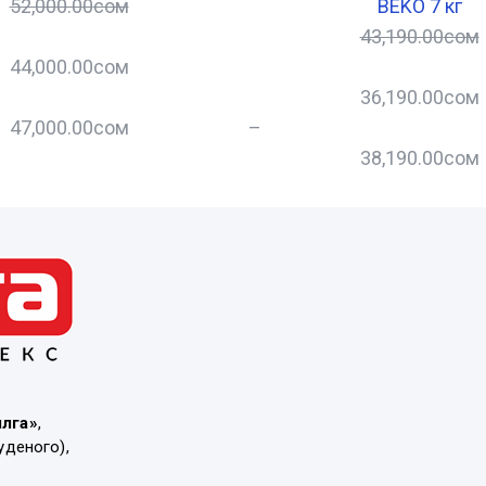
52,000.00
сом
BEKO 7 кг
43,190.00
сом
44,000.00
сом
36,190.00
сом
47,000.00
сом
–
38,190.00
сом
ылга»
,
уденого),