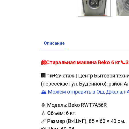
Описание
🤗Стиральная машина Beko 6 кг📞З
🏢 1й+2й этаж | Центр Бытовой техн
(пересекает ул. Будённого), район 
🏔️ Можем отправить в Ош, Джалал-
🏮 Модель: Beko RWT7A56R
💧 Объем: 6 кг.
📏 Размер (В×Ш×Г): 85 × 60 × 40 см.