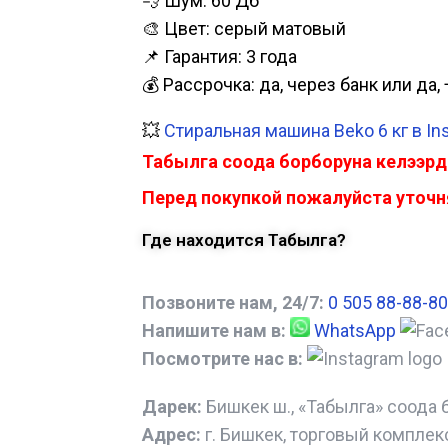
💨 Шум: 60 Дб
🎨 Цвет: серый матовый
📌 Гарантия: 3 года
💰 Рассрочка: да, через банк или д
💥
Стиральная машина Beko 6 кг в In
Табылга соода борборуна келээрд
Перед покупкой пожалуйста уточня
Где находится Табылга?
Позвоните нам, 24/7:
0 505 88-88-80
Напишите нам в:
WhatsApp
Посмотрите нас в:
Дарек:
Бишкек ш., «Табылга» соода 
Адрес:
г. Бишкек, торговый комплек