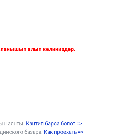
айланышып алып келиниздер.
нын аянты.
Кантип барса болот
=>
динского базара.
Как проехать =
>