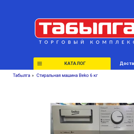
КАТАЛОГ
Доста
Табылга
»
Стиральная машина Beko 6 кг