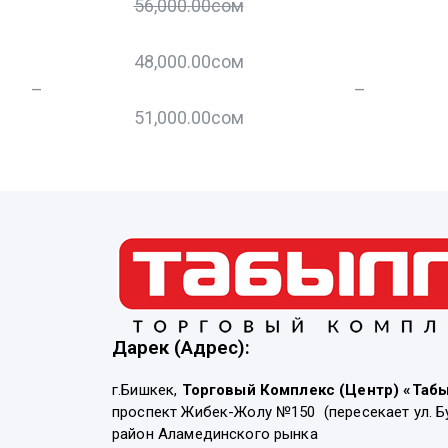
56,000.00
сом
48,000.00
сом
–
–
51,000.00
сом
Дарек (Адрес):
г.Бишкек,
Торговый Комплекс (Центр) «Таб
проспект Жибек-Жолу №150 (пересекает ул. Б
район Аламединского рынка