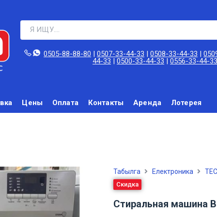
0505-88-88-80‬
|
0507-33-44-33
|
0508-33-44-33
|
050
44-33
|
0500-33-44-33
|
0556-33-44-3
вка
Цены
Оплата
Контакты
Аренда
Лотерея
Табылга
Електроника
TEC
Скидка
Стиральная машина Be