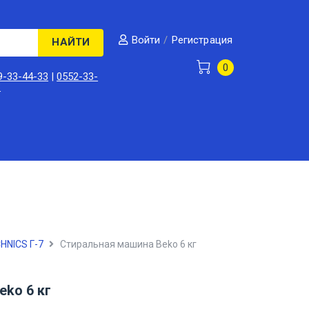
/
Регистрация
Войти
НАЙТИ
0
9-33-44-33
|
0552-33-
3
HNICS Г-7
Стиральная машина Beko 6 кг
ko 6 кг