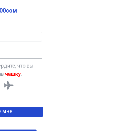
.00
сом
рдите, что вы
ав
чашку
.