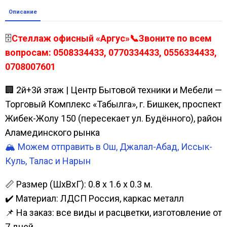
Описание
🗄️
Стеллаж офисный «Аргус»📞Звоните по всем
вопросам: 0508334433, 0770334433, 0556334433,
0708007601
🏢 2й+3й этаж | Центр Бытовой техники и Мебели —
Торговый Комплекс «Табылга», г. Бишкек, проспект
Жибек-Жолу 150 (пересекает ул. Будённого), район
Аламединского рынка
🏔️ Можем отправить в Ош, Джалал-Абад, Иссык-
Куль, Талас и Нарын
📏 Размер (ШхВхГ): 0.8 х 1.6 х 0.3 м.
✔️ Материал: ЛДСП Россия, каркас металл
📌 На заказ: все виды и расцветки, изготовление от
7 дней