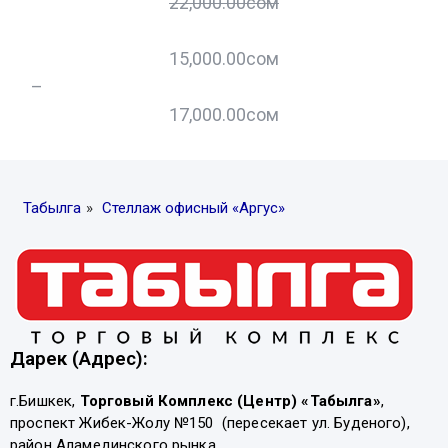
22,000.00
сом
15,000.00
сом
–
–
17,000.00
сом
Табылга
»
Стеллаж офисный «Аргус»
Дарек (Адрес):
г.Бишкек,
Торговый Комплекс (Центр) «Табылга»
,
проспект Жибек-Жолу №150 (пересекает ул. Буденого),
район Аламединского рынка