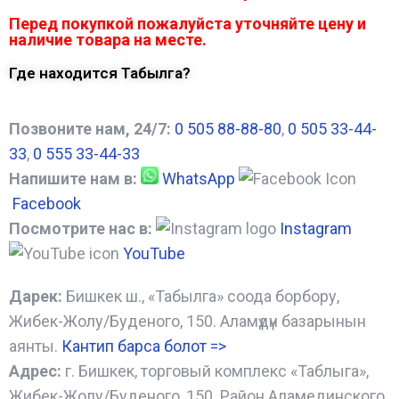
Перед покупкой пожалуйста уточняйте цену и
наличие товара на месте.
Где находится Табылга?
Позвоните нам, 24/7:
0 505 88-88-80
,
0 505 33-44-
33
,
0 555 33-44-33
Напишите нам в:
WhatsApp
Facebook
Посмотрите нас в:
Instagram
YouTube
Дарек:
Бишкек ш., «Табылга» соода борбору,
Жибек-Жолу/Буденого, 150. Аламүдүн базарынын
аянты.
Кантип барса болот
=>
Адрес:
г. Бишкек, торговый комплекс «Таблыга»,
Жибек-Жолу/Буденого, 150. Район Аламединского