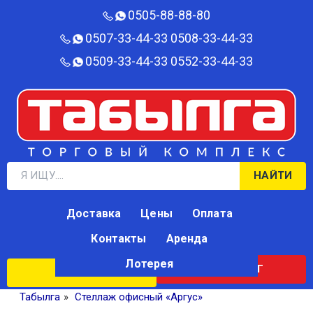
0505-88-88-80‬
0507-33-44-33
0508-33-44-33
0509-33-44-33
0552-33-44-33
НАЙТИ
Доставка
Цены
Оплата
Контакты
Аренда
Лотерея
КАТАЛОГ
ЛОТЕРЕЯ
Табылга
»
Стеллаж офисный «Аргус»