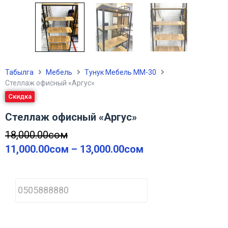
Табылга
Мебель
Тунук Мебель ММ-30
Стеллаж офисный «Аргус»
Скидка
Стеллаж офисный «Аргус»
18,000.00
сом
11,000.00
сом
–
13,000.00
сом
P
h
o
n
e