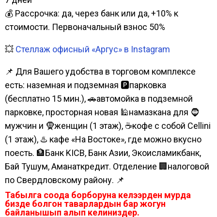
💰 Рассрочка: да, через банк или да, +10% к
стоимости. Первоначальный взнос 50%
💥
Стеллаж офисный «Аргус» в Instagram
📌 Для Вашего удобства в торговом комплексе
есть: наземная и подземная 🅿парковка
(бесплатно 15 мин.), 🚗автомойка в подземной
парковке, просторная новая 🕌намазкана для 🧔
мужчин и 🧕женщин (1 этаж), ☕кофе с собой Cellini
(1 этаж), ♨️ кафе «На Востоке», где можно вкусно
поесть. 🏦Банк KICB, Банк Азии, Экоисламикбанк,
Бай Тушум, Аманаткредит. Отделение 🏢налоговой
по Свердловскому району. 📌
Табылга соода борборуна келээрден мурда
бизде болгон таварлардын бар жогун
байланышып алып келиниздер.