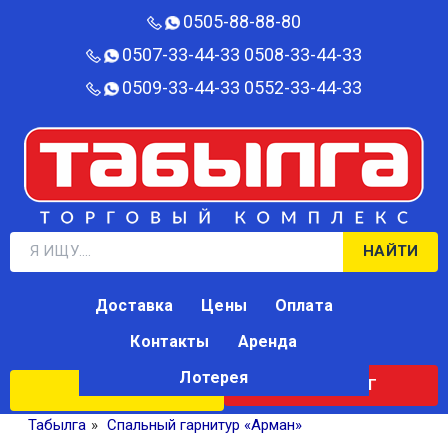
0505-88-88-80‬
0507-33-44-33
0508-33-44-33
0509-33-44-33
0552-33-44-33
НАЙТИ
Доставка
Цены
Оплата
Контакты
Аренда
Лотерея
КАТАЛОГ
ЛОТЕРЕЯ
Табылга
»
Спальный гарнитур «Арман»