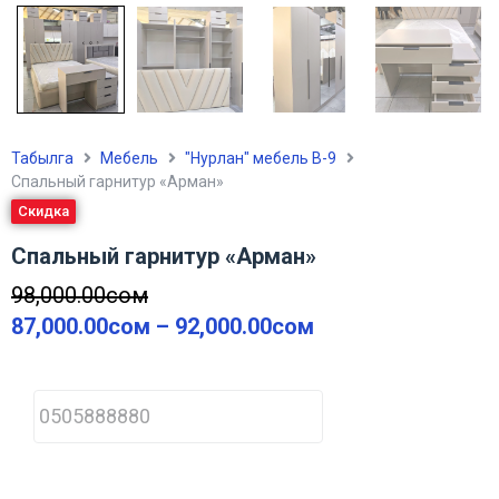
Табылга
Мебель
"Нурлан" мебель В-9
Спальный гарнитур «Арман»
Скидка
Спальный гарнитур «Арман»
98,000.00
сом
87,000.00
сом
–
92,000.00
сом
P
h
o
n
e