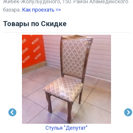
Жибек-Жолу/Буденого, 150. Район Аламединского
базара.
Как проехать =
>
Товары по Скидке
я!)
Стулья "Депутат"