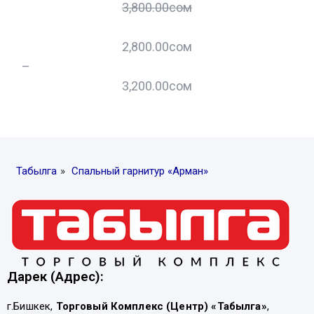
3,800.00
сом
2,800.00
сом
–
–
3,200.00
сом
Табылга
»
Спальный гарнитур «Арман»
Дарек (Адрес):
г.Бишкек,
Торговый Комплекс (Центр) «Табылга»
,