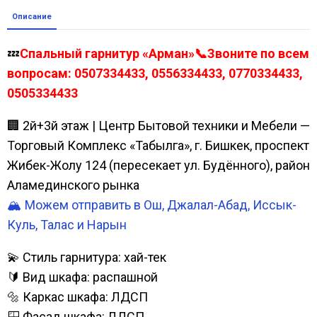
Описание
💤
Спальный гарнитур «Арман»📞Звоните по всем
вопросам: 0507334433, 0556334433, 0770334433,
0505334433
🏢 2й+3й этаж | Центр Бытовой техники и Мебели —
Торговый Комплекс «Табылга», г. Бишкек, проспект
Жибек-Жолу 124 (пересекает ул. Будённого), район
Аламединского рынка
🏔️ Можем отправить в Ош, Джалал-Абад, Иссык-
Куль, Талас и Нарын
💫 Стиль гарнитура: хай-тек
🔰 Вид шкафа: распашной
🔩 Каркас шкафа: ЛДСП
🪟 Фасад шкафа: ЛДСП