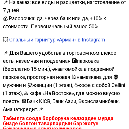
📌 На заказ: все виды и расцветки, изготовление от
7 дней
💰 Рассрочка: да, через банк или да, +10% к
стоимости. Первоначальный взнос 50%
💥
Спальный гарнитур «Арман» в Instagram
📌 Для Вашего удобства в торговом комплексе
есть: наземная и подземная 🅿парковка
(бесплатно 15 мин.), 🚗автомойка в подземной
парковке, просторная новая 🕌намазкана для 🧔
мужчин и 🧕женщин (1 этаж), ☕кофе с собой Cellini
(1 этаж), ♨️ кафе «На Востоке», где можно вкусно
поесть. 🏦Банк KICB, Банк Азии, Экоисламикбанк,
Аманаткредит.📌
Табылга соода борборуна келээрден мурда
бизде болгон таварлардын бар жогун
байланышып алып келиниздер.