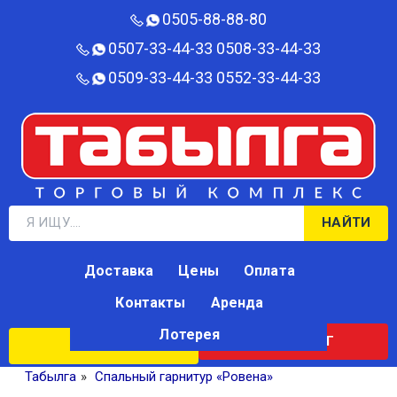
0505-88-88-80‬
0507-33-44-33
0508-33-44-33
0509-33-44-33
0552-33-44-33
НАЙТИ
Доставка
Цены
Оплата
Контакты
Аренда
Лотерея
КАТАЛОГ
ЛОТЕРЕЯ
Табылга
»
Спальный гарнитур «Ровена»