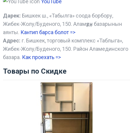
YouTube
Дарек:
Бишкек ш., «Табылга» соода борбору,
Жибек-Жолу/Буденого, 150. Аламүдүн базарынын
аянты.
Кантип барса болот
=>
Адрес:
г. Бишкек, торговый комплекс «Таблыга»,
Жибек-Жолу/Буденого, 150. Район Аламединского
базара.
Как проехать =
>
Товары по Скидке