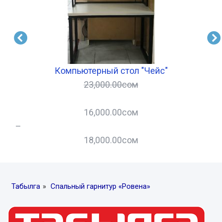
Компьютерный стол "Чейс"
23,000.00
сом
16,000.00
сом
–
–
18,000.00
сом
Табылга
»
Спальный гарнитур «Ровена»