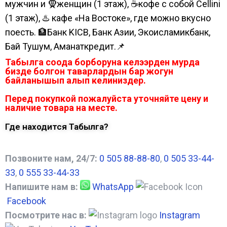
мужчин и 🧕женщин (1 этаж), ☕кофе с собой Cellini
(1 этаж), ♨️ кафе «На Востоке», где можно вкусно
поесть. 🏦Банк KICB, Банк Азии, Экоисламикбанк,
Бай Тушум, Аманаткредит.📌
Табылга соода борборуна келээрден мурда
бизде болгон таварлардын бар жогун
байланышып алып келиниздер.
Перед покупкой пожалуйста уточняйте цену и
наличие товара на месте.
Где находится Табылга?
Позвоните нам, 24/7:
0 505 88-88-80
,
0 505 33-44-
33
,
0 555 33-44-33
Напишите нам в:
WhatsApp
Facebook
Посмотрите нас в:
Instagram