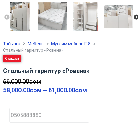
Табылга
Мебель
Муслим мебель Г-8
Спальный гарнитур «Ровена»
Скидка
Спальный гарнитур «Ровена»
66,000.00
сом
58,000.00
сом
–
61,000.00
сом
P
h
o
n
e