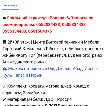
Описание
💤
Спальный гарнитур «Ровена»📞Звоните по
всем вопросам: 0552334433, 0505334433,
0556334433, 0501504376
🏢 2й+3й этаж | Центр Бытовой техники и Мебели —
Торговый Комплекс «Табылга», г. Бишкек, проспект
Жибек-Жолу 124 (пересекает ул. Будённого), район
Аламединского рынка
🏔️ Можем отправить в Ош, Джалал-Абад, Иссык-
Куль, Талас и Нарын
☄️ Комплект: кровать, матрас, шкаф, комод с
зеркалом, 2 тумбочки
✔️ Материал мебели: ЛДСП Россия
✔️ Материал кровати: ЛДСП Россия, металл,