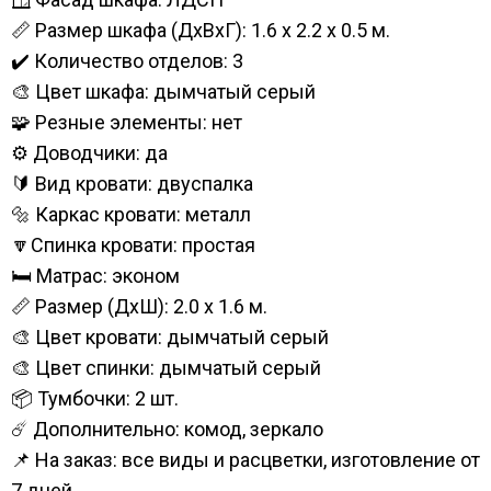
📏 Размер шкафа (ДхВхГ): 1.6 х 2.2 х 0.5 м.
✔️ Количество отделов: 3
🎨 Цвет шкафа: дымчатый серый
🧩 Резные элементы: нет
⚙️ Доводчики: да
🔰 Вид кровати: двуспалка
🔩 Каркас кровати: металл
🔽Спинка кровати: простая
🛏️ Матрас: эконом
📏 Размер (ДхШ): 2.0 х 1.6 м.
🎨 Цвет кровати: дымчатый серый
🎨 Цвет спинки: дымчатый серый
📦 Тумбочки: 2 шт.
☄️ Дополнительно: комод, зеркало
📌 На заказ: все виды и расцветки, изготовление от
7 дней