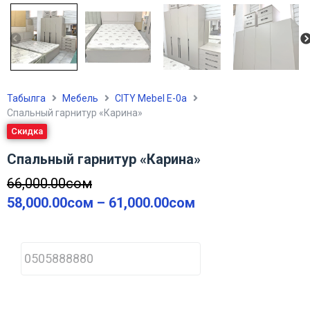
Табылга
Мебель
CITY Mebel Е-0а
Спальный гарнитур «Карина»
Скидка
Спальный гарнитур «Карина»
66,000.00
сом
58,000.00
сом
–
61,000.00
сом
P
h
o
n
e