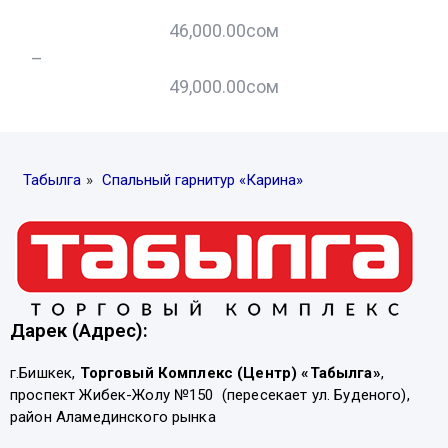
46,000.00
сом
–
–
49,000.00
сом
Табылга
»
Спальный гарнитур «Карина»
Дарек (Адрес):
г.Бишкек,
Торговый Комплекс (Центр) «Табылга»
,
проспект Жибек-Жолу №150 (пересекает ул. Буденого),
район Аламединского рынка