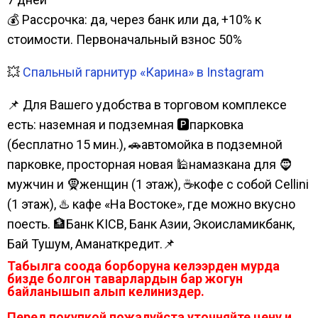
💰 Рассрочка: да, через банк или да, +10% к
стоимости. Первоначальный взнос 50%
💥
Спальный гарнитур «Карина» в Instagram
📌 Для Вашего удобства в торговом комплексе
есть: наземная и подземная 🅿парковка
(бесплатно 15 мин.), 🚗автомойка в подземной
парковке, просторная новая 🕌намазкана для 🧔
мужчин и 🧕женщин (1 этаж), ☕кофе с собой Cellini
(1 этаж), ♨️ кафе «На Востоке», где можно вкусно
поесть. 🏦Банк KICB, Банк Азии, Экоисламикбанк,
Бай Тушум, Аманаткредит.📌
Табылга соода борборуна келээрден мурда
бизде болгон таварлардын бар жогун
байланышып алып келиниздер.
Перед покупкой пожалуйста уточняйте цену и