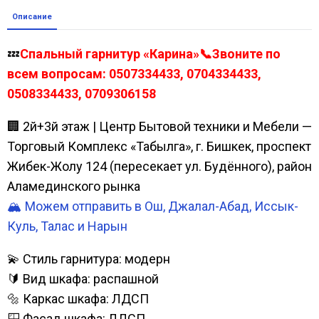
Описание
💤
Спальный гарнитур «Карина»📞Звоните по
всем вопросам: 0507334433, 0704334433,
0508334433, 0709306158
🏢 2й+3й этаж | Центр Бытовой техники и Мебели —
Торговый Комплекс «Табылга», г. Бишкек, проспект
Жибек-Жолу 124 (пересекает ул. Будённого), район
Аламединского рынка
🏔️ Можем отправить в Ош, Джалал-Абад, Иссык-
Куль, Талас и Нарын
💫 Стиль гарнитура: модерн
🔰 Вид шкафа: распашной
🔩 Каркас шкафа: ЛДСП
🪟 Фасад шкафа: ЛДСП