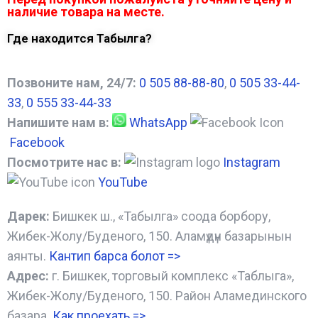
наличие товара на месте.
Где находится Табылга?
Позвоните нам, 24/7:
0 505 88-88-80
,
0 505 33-44-
33
,
0 555 33-44-33
Напишите нам в:
WhatsApp
Facebook
Посмотрите нас в:
Instagram
YouTube
Дарек:
Бишкек ш., «Табылга» соода борбору,
Жибек-Жолу/Буденого, 150. Аламүдүн базарынын
аянты.
Кантип барса болот
=>
Адрес:
г. Бишкек, торговый комплекс «Таблыга»,
Жибек-Жолу/Буденого, 150. Район Аламединского
базара.
Как проехать =
>