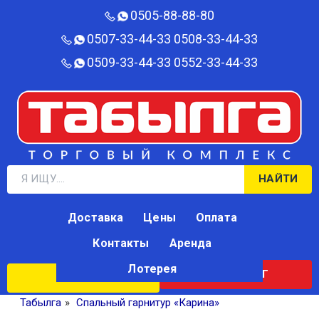
0505-88-88-80‬
0507-33-44-33
0508-33-44-33
0509-33-44-33
0552-33-44-33
НАЙТИ
Доставка
Цены
Оплата
Контакты
Аренда
Лотерея
КАТАЛОГ
ЛОТЕРЕЯ
Табылга
»
Спальный гарнитур «Карина»