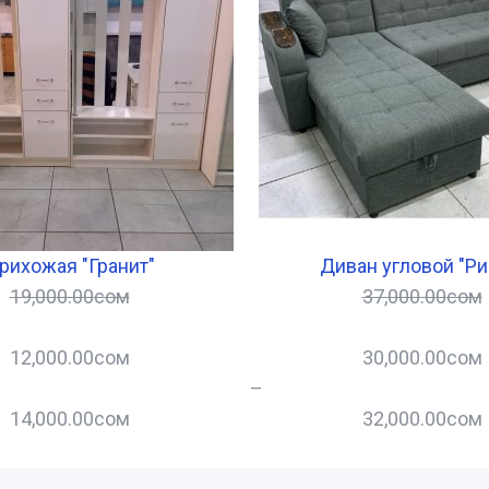
рихожая "Гранит"
Диван угловой "Ри
19,000.00
сом
37,000.00
сом
12,000.00
сом
30,000.00
сом
–
14,000.00
сом
32,000.00
сом