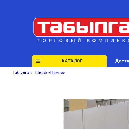
КАТАЛОГ
Доста
Табылга
»
Шкаф «Памир»