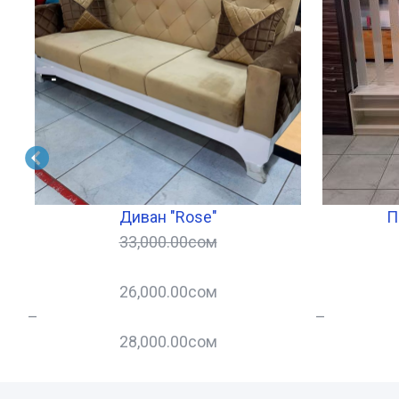
)
Диван "Rose"
П
33,000.00
сом
26,000.00
сом
–
–
28,000.00
сом