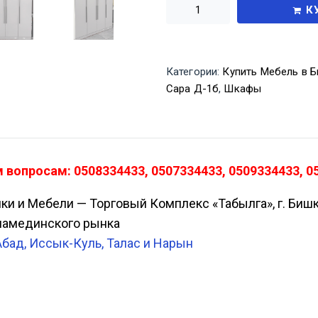
К
Категории:
Купить Мебель в Б
Сара Д-1б
,
Шкафы
вопросам: 0508334433, 0507334433, 0509334433, 0
ики и Мебели — Торговый Комплекс «Табылга», г. Биш
Аламединского рынка
Абад, Иссык-Куль, Талас и Нарын