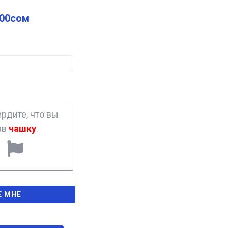
.00
сом
рдите, что вы
ав
чашку
.