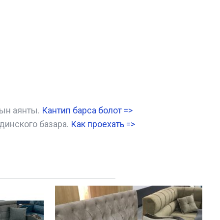
нын аянты.
Кантип барса болот
=>
динского базара.
Как проехать =
>