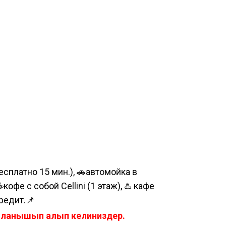
сплатно 15 мин.), 🚗автомойка в
е с собой Cellini (1 этаж), ♨️ кафе
редит.📌
айланышып алып келиниздер.