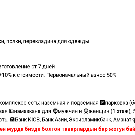
и, полки, перекладина для одежды
изготовление от 7 дней
а, +10% к стоимости. Первоначальный взнос 50%
комплексе есть: наземная и подземная 🅿парковка (бе
я 🕌намазкана для 🧔мужчин и 🧕женщин (1 этаж), ☕коф
сть. 🏦Банк KICB, Банк Азии, Экоисламикбанк, Аманатк
ен мурда бизде болгон таварлардын бар жогун б