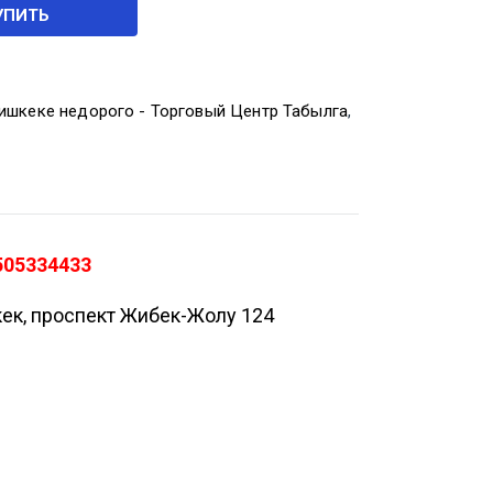
УПИТЬ
ишкеке недорого - Торговый Центр Табылга
,
505334433
кек, проспект Жибек-Жолу 124