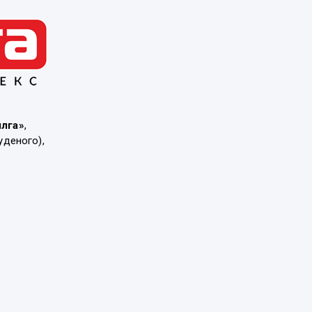
ылга»
,
уденого),