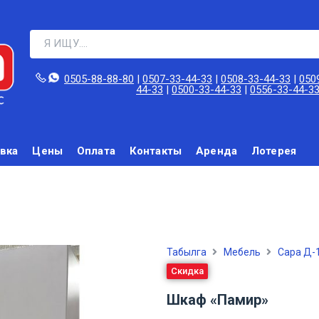
0505-88-88-80‬
|
0507-33-44-33
|
0508-33-44-33
|
050
44-33
|
0500-33-44-33
|
0556-33-44-3
вка
Цены
Оплата
Контакты
Аренда
Лотерея
Табылга
Мебель
Сара Д-
Скидка
Шкаф «Памир»