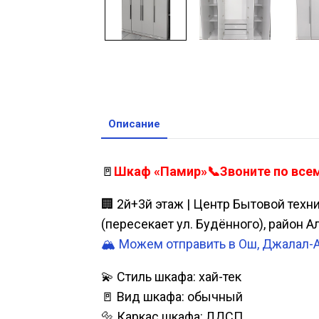
Описание
🚪
Шкаф «Памир»📞Звоните по всем 
🏢 2й+3й этаж | Центр Бытовой техн
(пересекает ул. Будённого), район 
🏔️ Можем отправить в Ош, Джалал-
💫 Стиль шкафа: хай-тек
🚪 Вид шкафа: обычный
🔩 Каркас шкафа: ЛДСП