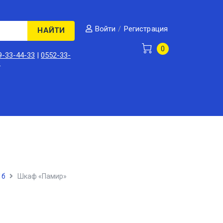
/
Регистрация
Войти
НАЙТИ
0
9-33-44-33
|
0552-33-
3
1б
Шкаф «Памир»