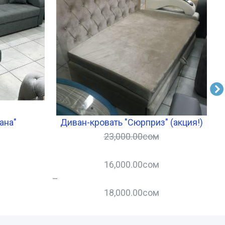
ана"
Диван-кровать "Сюрприз" (акция!)
23,000.00
сом
16,000.00
сом
–
–
18,000.00
сом