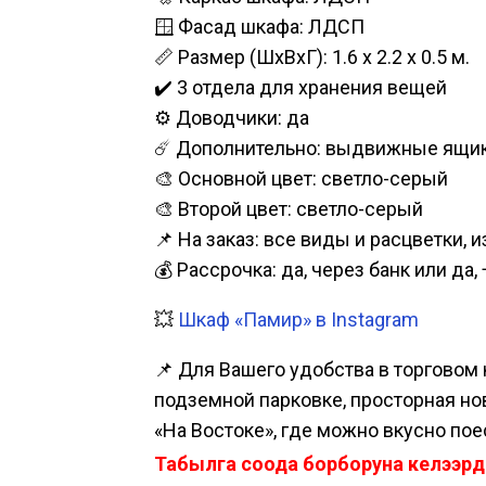
🪟 Фасад шкафа: ЛДСП
📏 Размер (ШхВхГ): 1.6 х 2.2 х 0.5 м.
✔️ 3 отдела для хранения вещей
⚙️ Доводчики: да
☄️ Дополнительно: выдвижные ящик
🎨 Основной цвет: светло-серый
🎨 Второй цвет: светло-серый
📌 На заказ: все виды и расцветки, 
💰 Рассрочка: да, через банк или д
💥
Шкаф «Памир» в Instagram
📌 Для Вашего удобства в торговом 
подземной парковке, просторная нова
«На Востоке», где можно вкусно пое
Табылга соода борборуна келээрд