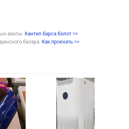
нын аянты.
Кантип барса болот
=>
динского базара.
Как проехать =
>