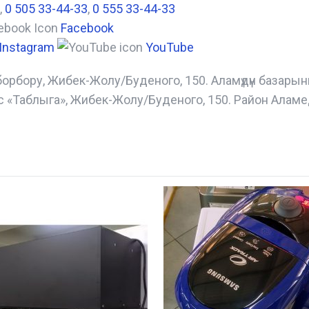
,
0 505 33-44-33
,
0 555 33-44-33
Facebook
Instagram
YouTube
борбору, Жибек-Жолу/Буденого, 150. Аламүдүн базары
с «Таблыга», Жибек-Жолу/Буденого, 150. Район Аламе