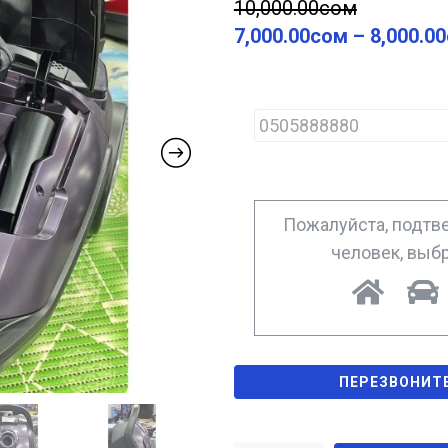
10,000.00
сом
7,000.00
сом
–
8,000.00
P
h
o
n
e
*
Пожалуйста, подтве
человек, выб