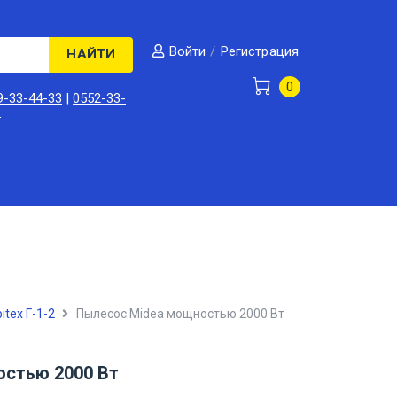
/
Регистрация
Войти
НАЙТИ
0
9-33-44-33
|
0552-33-
3
itex Г-1-2
Пылесос Midea мощностью 2000 Вт
стью 2000 Вт