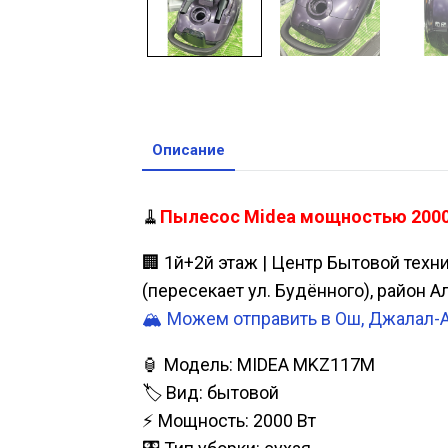
Описание
🧹
Пылесос Midea мощностью 2000 В
🏢 1й+2й этаж | Центр Бытовой техн
(пересекает ул. Будённого), район 
🏔️ Можем отправить в Ош, Джалал-
🏮 Модель: MIDEA MKZ117M
🏷️ Вид: бытовой
⚡ Мощность: 2000 Вт