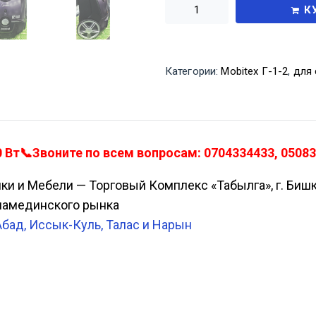
К
Категории:
Mobitex Г-1-2
,
для 
т📞Звоните по всем вопросам: 0704334433, 05083
ики и Мебели — Торговый Комплекс «Табылга», г. Биш
Аламединского рынка
Абад, Иссык-Куль, Талас и Нарын