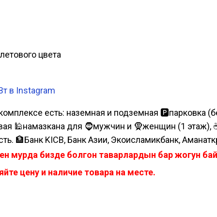
летового цвета
т в Instagram
комплексе есть: наземная и подземная 🅿парковка (бе
я 🕌намазкана для 🧔мужчин и 🧕женщин (1 этаж), ☕коф
сть. 🏦Банк KICB, Банк Азии, Экоисламикбанк, Аманатк
ен мурда бизде болгон таварлардын бар жогун б
йте цену и наличие товара на месте.