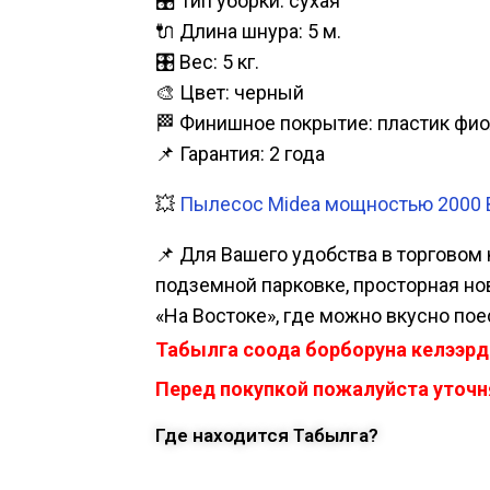
🎛️ Тип уборки: сухая
🔌 Длина шнура: 5 м.
🎛️ Вес: 5 кг.
🎨 Цвет: черный
🏁 Финишное покрытие: пластик фио
📌 Гарантия: 2 года
💥
Пылесос Midea мощностью 2000 В
📌 Для Вашего удобства в торговом 
подземной парковке, просторная нова
«На Востоке», где можно вкусно пое
Табылга соода борборуна келээрд
Перед покупкой пожалуйста уточня
Где находится Табылга?