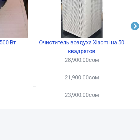
500 Вт
Очиститель воздуха Xiaomi на 50
квадратов
28,900.00
сом
21,900.00
сом
–
23,900.00
сом