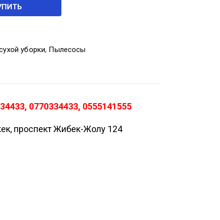
УПИТЬ
сухой уборки
,
Пылесосы
34433, 0770334433, 0555141555
кек, проспект Жибек-Жолу 124