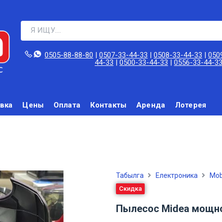
0505-88-88-80‬
|
0507-33-44-33
|
0508-33-44-33
|
050
44-33
|
0500-33-44-33
|
0556-33-44-3
вка
Цены
Оплата
Контакты
Аренда
Лотерея
Табылга
Електроника
Mob
Скидка
Пылесос Midea мощно