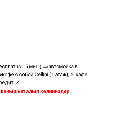
сплатно 15 мин.), 🚗автомойка в
е с собой Cellini (1 этаж), ♨️ кафе
редит.📌
айланышып алып келиниздер.