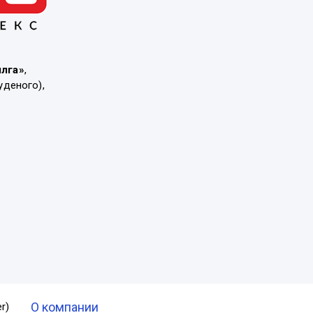
ылга»
,
уденого),
О компании
r)