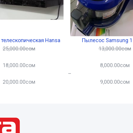
 телескопическая Hansa
Пылесос Samsung 1
25,000.00
сом
13,000.00
сом
18,000.00
сом
8,000.00
сом
–
20,000.00
сом
9,000.00
сом