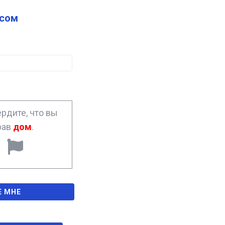
сом
рдите, что вы
рав
дом
.