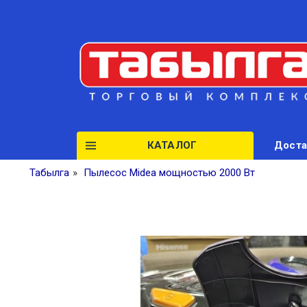
КАТАЛОГ
Доста
Табылга
»
Пылесос Midea мощностью 2000 Вт