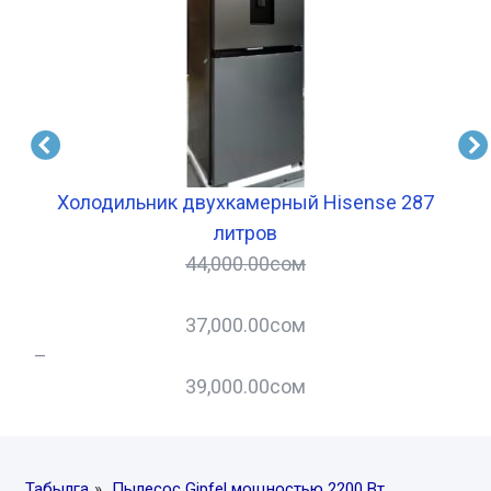
ра
Холодильник двухкамерный Hisense 287
Х
литров
44,000.00
сом
37,000.00
сом
–
–
39,000.00
сом
Табылга
»
Пылесос Gipfel мощностью 2200 Вт