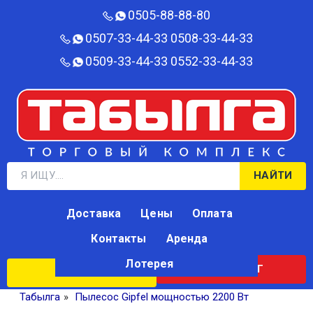
0505-88-88-80‬
0507-33-44-33
0508-33-44-33
0509-33-44-33
0552-33-44-33
НАЙТИ
Доставка
Цены
Оплата
Контакты
Аренда
Лотерея
КАТАЛОГ
ЛОТЕРЕЯ
Табылга
»
Пылесос Gipfel мощностью 2200 Вт