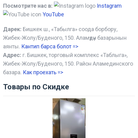
Посмотрите нас в:
Instagram
YouTube
Дарек:
Бишкек ш., «Табылга» соода борбору,
Жибек-Жолу/Буденого, 150. Аламүдүн базарынын
аянты.
Кантип барса болот
=>
Адрес:
г. Бишкек, торговый комплекс «Таблыга»,
Жибек-Жолу/Буденого, 150. Район Аламединского
базара.
Как проехать =
>
Товары по Скидке