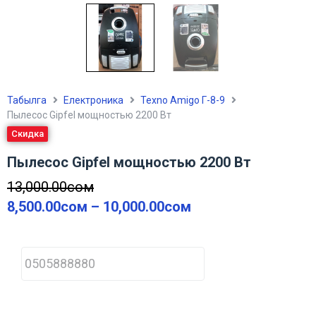
Табылга
Електроника
Texno Amigo Г-8-9
Пылесос Gipfel мощностью 2200 Вт
Скидка
Пылесос Gipfel мощностью 2200 Вт
13,000.00
сом
8,500.00
сом
–
10,000.00
сом
P
h
o
n
e