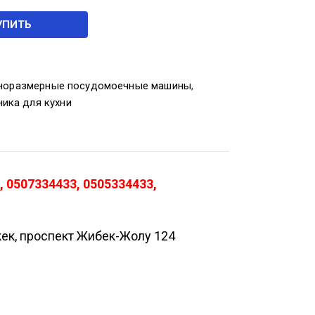
УПИТЬ
норазмерные посудомоечные машины
,
ника для кухни
 0507334433, 0505334433,
кек, проспект Жибек-Жолу 124