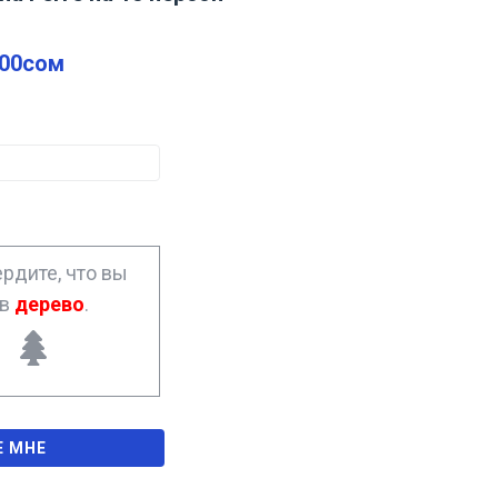
.00
сом
рдите, что вы
ав
дерево
.