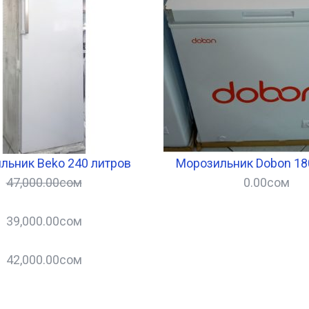
льник Beko 240 литров
Морозильник Dobon 18
47,000.00
сом
0.00
сом
39,000.00
сом
42,000.00
сом