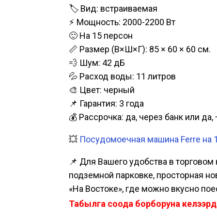
🏷️ Вид: встраиваемая
⚡ Мощность: 2000-2200 Вт
🙂 На 15 персон
📏 Размер (В×Ш×Г): 85 × 60 × 60 см.
💨 Шум: 42 дБ
💦 Расход воды: 11 литров
🎨 Цвет: черный
📌 Гарантия: 3 года
💰 Рассрочка: да, через банк или д
💥
Посудомоечная машина Ferre на 1
📌 Для Вашего удобства в торговом 
подземной парковке, просторная нова
«На Востоке», где можно вкусно пое
Табылга соода борборуна келээрд