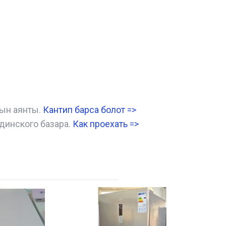
нын аянты.
Кантип барса болот
=>
динского базара.
Как проехать =
>