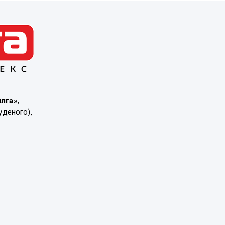
ылга»
,
уденого),