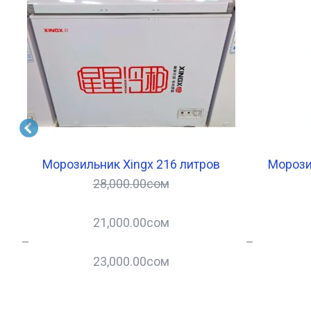
Морозильник Xingx 216 литров
Морози
28,000.00
сом
21,000.00
сом
–
–
23,000.00
сом