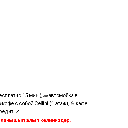
сплатно 15 мин.), 🚗автомойка в
е с собой Cellini (1 этаж), ♨️ кафе
редит.📌
айланышып алып келиниздер.