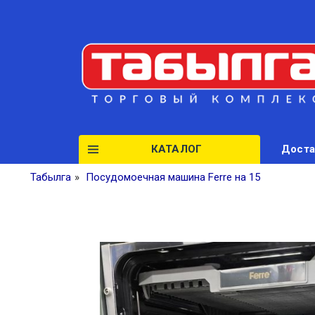
КАТАЛОГ
Доста
Табылга
»
Посудомоечная машина Ferre на 15