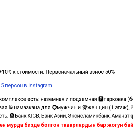
а, +10% к стоимости. Первоначальный взнос 50%
5 персон в Instagram
комплексе есть: наземная и подземная 🅿парковка (бе
я 🕌намазкана для 🧔мужчин и 🧕женщин (1 этаж), ☕коф
сть. 🏦Банк KICB, Банк Азии, Экоисламикбанк, Аманатк
ен мурда бизде болгон таварлардын бар жогун б