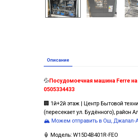
Описание
💦
Посудомоечная машина Ferre на 
0505334433
🏢 1й+2й этаж | Центр Бытовой техн
(пересекает ул. Будённого), район 
🏔️ Можем отправить в Ош, Джалал-
🏮 Модель: W15D4B401R-FEO