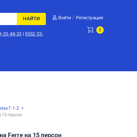
/
Регистрация
Войти
НАЙТИ
0
9-33-44-33
|
0552-33-
3
itex Г-1-2
 15 персон
 Ferre на 15 персон