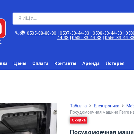
0505-88-88-80‬
|
0507-33-44-33
|
0508-33-44-33
|
050
44-33
|
0500-33-44-33
|
0556-33-44-3
вка
Цены
Оплата
Контакты
Аренда
Лотерея
Табылга
Електроника
Mob
Посудомоечная машина Ferre на
Скидка
Посудомоечная машина