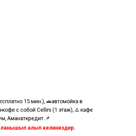
сплатно 15 мин.), 🚗автомойка в
е с собой Cellini (1 этаж), ♨️ кафе
ум, Аманаткредит.📌
айланышып алып келиниздер.