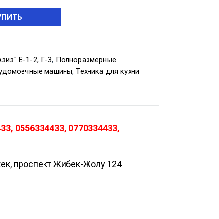
УПИТЬ
зиз" В-1-2, Г-3
,
Полноразмерные
удомоечные машины
,
Техника для кухни
3, 0556334433, 0770334433,
кек, проспект Жибек-Жолу 124