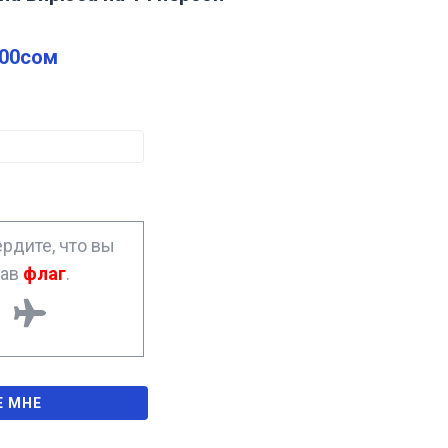
.00
сом
рдите, что вы
рав
флаг
.