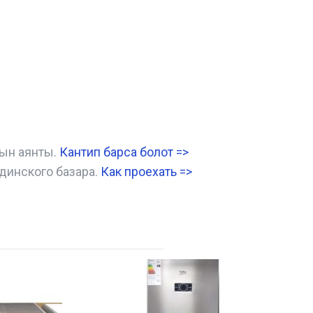
нын аянты.
Кантип барса болот
=>
динского базара.
Как проехать =
>