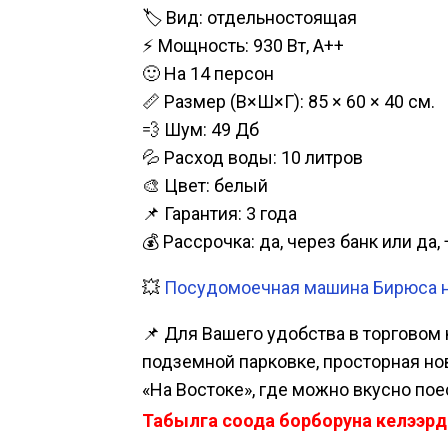
🏷️ Вид: отдельностоящая
⚡ Мощность: 930 Вт, А++
🙂 На 14 персон
📏 Размер (В×Ш×Г): 85 × 60 × 40 см.
💨 Шум: 49 Дб
💦 Расход воды: 10 литров
🎨 Цвет: белый
📌 Гарантия: 3 года
💰 Рассрочка: да, через банк или д
💥
Посудомоечная машина Бирюса на
📌 Для Вашего удобства в торговом 
подземной парковке, просторная нова
«На Востоке», где можно вкусно пое
Табылга соода борборуна келээрд