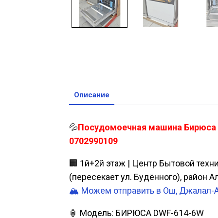
Описание
💦
Посудомоечная машина Бирюса на
0702990109
🏢 1й+2й этаж | Центр Бытовой техн
(пересекает ул. Будённого), район 
🏔️ Можем отправить в Ош, Джалал-
🏮 Модель: БИРЮСА DWF-614-6W