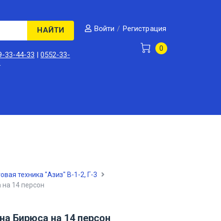
/
Регистрация
Войти
НАЙТИ
0
9-33-44-33
|
0552-33-
3
овая техника "Азиз" В-1-2, Г-3
на 14 персон
а Бирюса на 14 персон