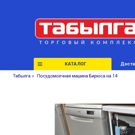
КАТАЛОГ
Доста
Табылга
»
Посудомоечная машина Бирюса на 14