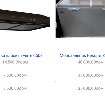
а плоская Ferre 0508
Морозильник Рекорд 3
14,500.00
сом
40,000.00
сом
7,500.00
сом
33,000.00
сом
–
8,500.00
сом
35,000.00
сом