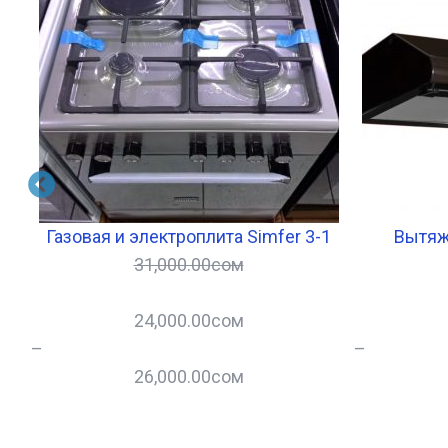
ea
Газовая и электроплита Simfer 3-1
Вытяжк
31,000.00
сом
24,000.00
сом
–
–
26,000.00
сом