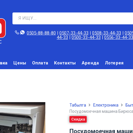
0505-88-88-80‬
|
0507-33-44-33
|
0508-33-44-33
|
050
44-33
|
0500-33-44-33
|
0556-33-44-3
вка
Цены
Оплата
Контакты
Аренда
Лотерея
Табылга
Електроника
Быт
Посудомоечная машина Бирюса 
Скидка
Посудомоечная машин