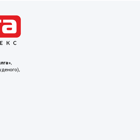
ылга»
,
уденого),