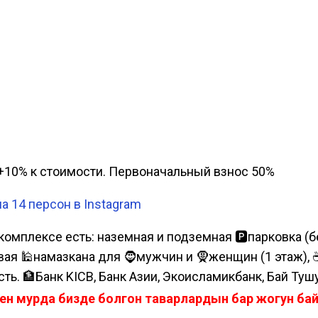
а, +10% к стоимости. Первоначальный взнос 50%
 14 персон в Instagram
комплексе есть: наземная и подземная 🅿парковка (бе
я 🕌намазкана для 🧔мужчин и 🧕женщин (1 этаж), ☕коф
сть. 🏦Банк KICB, Банк Азии, Экоисламикбанк, Бай Туш
ен мурда бизде болгон таварлардын бар жогун б