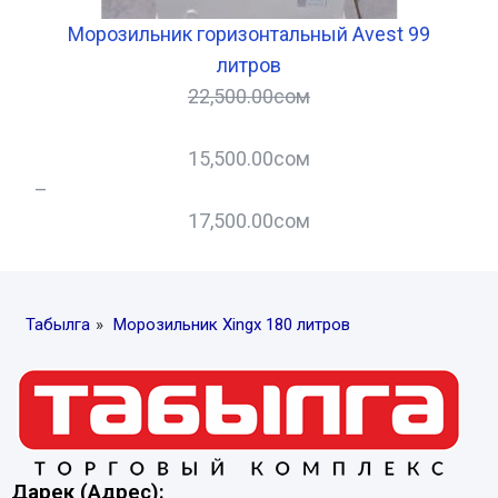
4
Морозильник горизонтальный Avest 99
литров
22,500.00
сом
15,500.00
сом
–
–
17,500.00
сом
Табылга
»
Морозильник Xingx 180 литров
Дарек (Адрес):