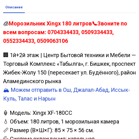
Описание
🧊
Морозильник Xingx 180 литров📞Звоните по
всем вопросам: 0704334433, 0509334433,
0552334433, 0509063106
🏢 1й+2й этаж | Центр Бытовой техники и Мебели —
Торговый Комплекс «Табылга», г. Бишкек, проспект
Жибек-Жолу 150 (пересекает ул. Будённого), район
Аламединского рынка
🏔️ Можем отправить в Ош, Джалал-Абад, Иссык-
Куль, Талас и Нарын
🏮 Модель: Xingx XF-180CC
💧 Объем: 180 литров, 1 морозильная камера
📏 Размер (В×Ш×Г): 85 × 75 × 56 см.
💦 Система охлаждения: капельная