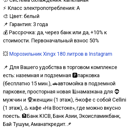
⚡ Класс электропотребления: А
🎨 Цвет: белый
📌 Гарантия: 3 года
💰 Рассрочка: да, через банк или да, +10% к
стоимости. Первоначальный взнос 50%
💥
Морозильник Xingx 180 литров в Instagram
📌 Для Вашего удобства в торговом комплексе
есть: наземная и подземная 🅿парковка
(бесплатно 15 мин.), 🚗автомойка в подземной
парковке, просторная новая 🕌намазкана для 🧔
мужчин и 🧕женщин (1 этаж), ☕кофе с собой Cellini
(1 этаж), ♨️ кафе «На Востоке», где можно вкусно
поесть. 🏦Банк KICB, Банк Азии, Экоисламикбанк,
Бай Тушум, Аманаткредит.📌