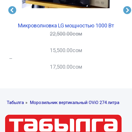
3/1
Микроволновка LG мощностью 1000 Вт
22,500.00
сом
15,500.00
сом
–
17,500.00
сом
Табылга
»
Морозильник вертикальный OViO 274 литра