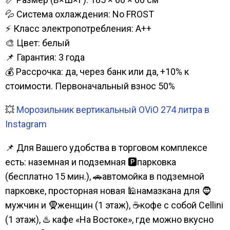
💦 Система охлаждения: No FROST
⚡ Класс электропотребления: А++
🎨 Цвет: белый
📌 Гарантия: 3 года
💰 Рассрочка: да, через банк или да, +10% к
стоимости. Первоначальный взнос 50%
💥
Морозильник вертикальный OViO 274 литра в
Instagram
📌 Для Вашего удобства в торговом комплексе
есть: наземная и подземная 🅿парковка
(бесплатно 15 мин.), 🚗автомойка в подземной
парковке, просторная новая 🕌намазкана для 🧔
мужчин и 🧕женщин (1 этаж), ☕кофе с собой Cellini
(1 этаж), ♨️ кафе «На Востоке», где можно вкусно