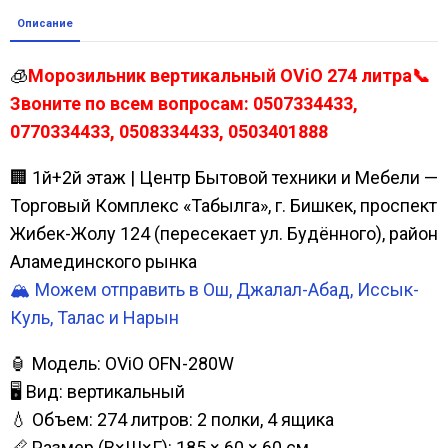
Описание
🧊
Морозильник вертикальный OViO 274 литра📞
Звоните по всем вопросам: 0507334433,
0770334433, 0508334433, 0503401888
🏢 1й+2й этаж | Центр Бытовой техники и Мебели —
Торговый Комплекс «Табылга», г. Бишкек, проспект
Жибек-Жолу 124 (пересекает ул. Будённого), район
Аламединского рынка
🏔️ Можем отправить в Ош, Джалал-Абад, Иссык-
Куль, Талас и Нарын
🏮 Модель: OViO OFN-280W
🖥 Вид: вертикальный
💧 Объем: 274 литров: 2 полки, 4 ящика
📏 Размер (В×Ш×Г): 185 × 60 × 60 см