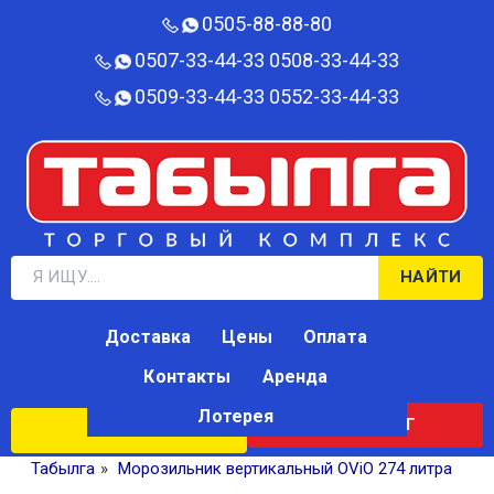
0505-88-88-80‬
0507-33-44-33
0508-33-44-33
0509-33-44-33
0552-33-44-33
НАЙТИ
Доставка
Цены
Оплата
Контакты
Аренда
Лотерея
КАТАЛОГ
ЛОТЕРЕЯ
Табылга
»
Морозильник вертикальный OViO 274 литра