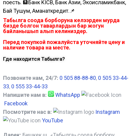
поесть. 🏦Банк KICB, Банк Азии, Экоисламикбанк,
Бай Тушум, Аманаткредит.📌
Табылга соода борборуна келээрден мурда
бизде болгон таварлардын бар жогун
байланышып алып келиниздер.
Перед покупкой пожалуйста уточняйте цену и
наличие товара на месте.
Где находится Табылга?
Позвоните нам, 24/7:
0 505 88-88-80
,
0 505 33-44-
33
,
0 555 33-44-33
Напишите нам в:
WhatsApp
Facebook
Посмотрите нас в:
Instagram
YouTube
Дарек:
Бишкек ш., «Табылга» соода борбору,