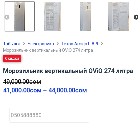
Табылга
Електроника
Texno Amigo Г-8-9
Морозильник вертикальный OViO 274 литра
Скидка
Морозильник вертикальный OViO 274 литра
49,000.00
сом
41,000.00
сом
–
44,000.00
сом
P
h
o
n
e