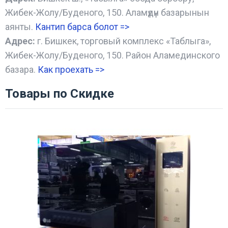
Жибек-Жолу/Буденого, 150. Аламүдүн базарынын
аянты.
Кантип барса болот
=>
Адрес:
г. Бишкек, торговый комплекс «Таблыга»,
Жибек-Жолу/Буденого, 150. Район Аламединского
базара.
Как проехать =
>
Товары по Скидке