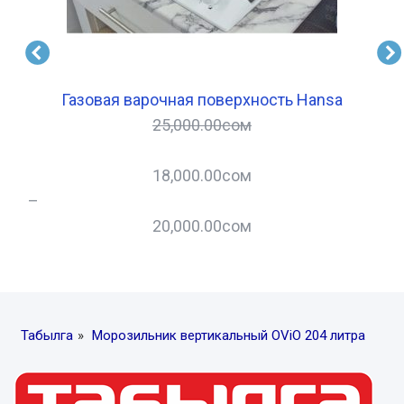
Газовая варочная поверхность Hansa
25,000.00
сом
18,000.00
сом
–
–
20,000.00
сом
Табылга
»
Морозильник вертикальный OViO 204 литра