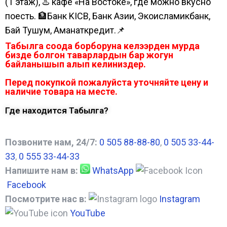
(1 этаж), ♨️ кафе «На Востоке», где можно вкусно
поесть. 🏦Банк KICB, Банк Азии, Экоисламикбанк,
Бай Тушум, Аманаткредит.📌
Табылга соода борборуна келээрден мурда
бизде болгон таварлардын бар жогун
байланышып алып келиниздер.
Перед покупкой пожалуйста уточняйте цену и
наличие товара на месте.
Где находится Табылга?
Позвоните нам, 24/7:
0 505 88-88-80
,
0 505 33-44-
33
,
0 555 33-44-33
Напишите нам в:
WhatsApp
Facebook
Посмотрите нас в:
Instagram
YouTube