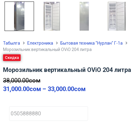
Табылга
Електроника
Бытовая техника "Нурлан" Г-1а
Морозильник вертикальный OViO 204 литра
Скидка
Морозильник вертикальный OViO 204 литра
38,000.00
сом
31,000.00
сом
–
33,000.00
сом
P
h
o
n
e