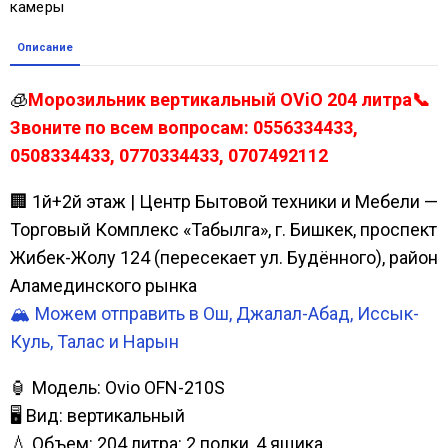
камеры
Описание
🧊
Морозильник вертикальный OViO 204 литра📞
Звоните по всем вопросам: 0556334433,
0508334433, 0770334433, 0707492112
🏢 1й+2й этаж | Центр Бытовой техники и Мебели —
Торговый Комплекс «Табылга», г. Бишкек, проспект
Жибек-Жолу 124 (пересекает ул. Будённого), район
Аламединского рынка
🏔️ Можем отправить в Ош, Джалал-Абад, Иссык-
Куль, Талас и Нарын
🏮 Модель: Ovio OFN-210S
🖥 Вид: вертикальный
💧 Объем: 204 литра: 2 полки, 4 ящика