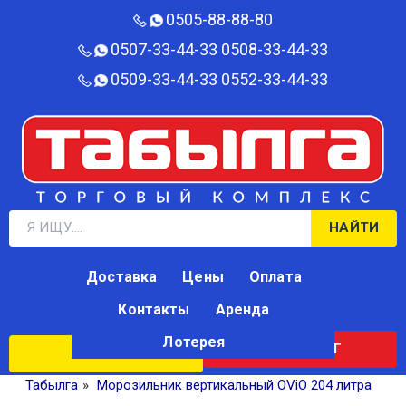
0505-88-88-80‬
0507-33-44-33
0508-33-44-33
0509-33-44-33
0552-33-44-33
НАЙТИ
Доставка
Цены
Оплата
Контакты
Аренда
Лотерея
КАТАЛОГ
ЛОТЕРЕЯ
Табылга
»
Морозильник вертикальный OViO 204 литра