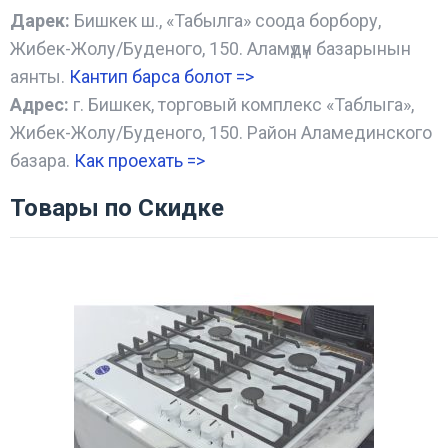
Дарек:
Бишкек ш., «Табылга» соода борбору,
Жибек-Жолу/Буденого, 150. Аламүдүн базарынын
аянты.
Кантип барса болот
=>
Адрес:
г. Бишкек, торговый комплекс «Таблыга»,
Жибек-Жолу/Буденого, 150. Район Аламединского
базара.
Как проехать =
>
Товары по Скидке