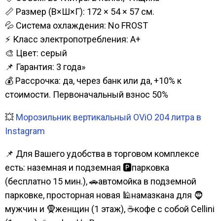
📏 Размер (В×Ш×Г): 172 × 54 × 57 см.
💦 Система охлаждения: No FROST
⚡ Класс электропотребления: А+
🎨 Цвет: серый
📌 Гарантия: 3 года»
💰 Рассрочка: да, через банк или да, +10% к
стоимости. Первоначальный взнос 50%
💥
Морозильник вертикальный OViO 204 литра в
Instagram
📌 Для Вашего удобства в торговом комплексе
есть: наземная и подземная 🅿парковка
(бесплатно 15 мин.), 🚗автомойка в подземной
парковке, просторная новая 🕌намазкана для 🧔
мужчин и 🧕женщин (1 этаж), ☕кофе с собой Cellini