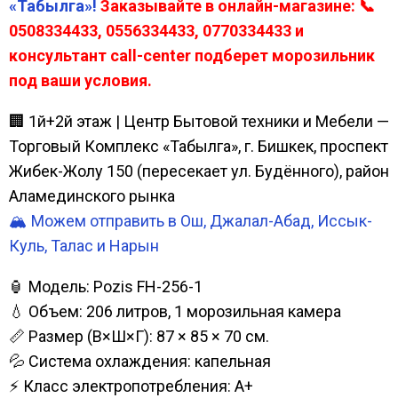
«Табылга»!
Заказывайте в онлайн-магазине: 📞
0508334433, 0556334433, 0770334433 и
консультант call-center подберет морозильник
под ваши условия.
🏢 1й+2й этаж | Центр Бытовой техники и Мебели —
Торговый Комплекс «Табылга», г. Бишкек, проспект
Жибек-Жолу 150 (пересекает ул. Будённого), район
Аламединского рынка
🏔️ Можем отправить в Ош, Джалал-Абад, Иссык-
Куль, Талас и Нарын
🏮 Модель: Pozis FH-256-1
💧 Объем: 206 литров, 1 морозильная камера
📏 Размер (В×Ш×Г): 87 × 85 × 70 см.
💦 Система охлаждения: капельная
⚡ Класс электропотребления: A+