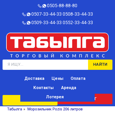
0505-88-88-80‬
0507-33-44-33
0508-33-44-33
0509-33-44-33
0552-33-44-33
НАЙТИ
Доставка
Цены
Оплата
Контакты
Аренда
Лотерея
КАТАЛОГ
ЛОТЕРЕЯ
Табылга
»
Морозильник Pozis 206 литров