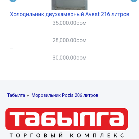
Холодильник двухкамерный Avest 216 литров
М
35,000.00
сом
28,000.00
сом
–
–
30,000.00
сом
Табылга
»
Морозильник Pozis 206 литров