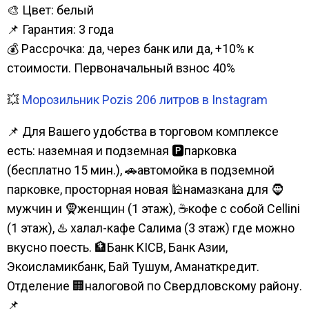
🎨 Цвет: белый
📌 Гарантия: 3 года
💰 Рассрочка: да, через банк или да, +10% к
стоимости. Первоначальный взнос 40%
💥
Морозильник Pozis 206 литров в Instagram
📌 Для Вашего удобства в торговом комплексе
есть: наземная и подземная 🅿парковка
(бесплатно 15 мин.), 🚗автомойка в подземной
парковке, просторная новая 🕌намазкана для 🧔
мужчин и 🧕женщин (1 этаж), ☕кофе с собой Cellini
(1 этаж), ♨️ халал-кафе Салима (3 этаж) где можно
вкусно поесть. 🏦Банк KICB, Банк Азии,
Экоисламикбанк, Бай Тушум, Аманаткредит.
Отделение 🏢налоговой по Свердловскому району.
📌