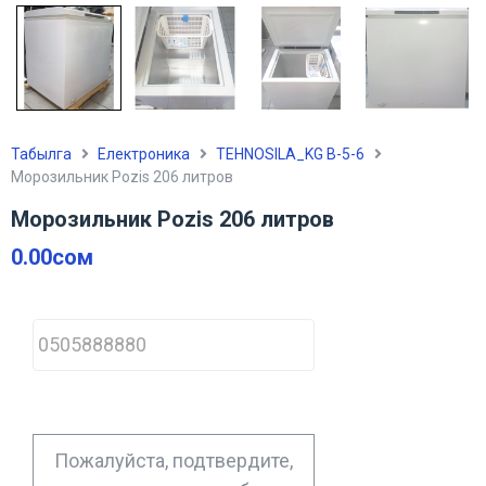
Табылга
Електроника
TEHNOSILA_KG В-5-6
Морозильник Pozis 206 литров
Морозильник Pozis 206 литров
0.00
сом
P
h
o
n
e
*
Пожалуйста, подтвердите,