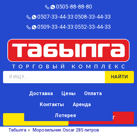
0505-88-88-80‬
0507-33-44-33
0508-33-44-33
0509-33-44-33
0552-33-44-33
НАЙТИ
Доставка
Цены
Оплата
Контакты
Аренда
Лотерея
КАТАЛОГ
ЛОТЕРЕЯ
Табылга
»
Морозильник Oscar 285 литров