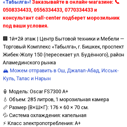
«Табылга»!
Заказывайте в онлайн-магазине: 📞
0508334433, 0556334433, 0770334433 и
консультант call-center подберет морозильник
под ваши условия.
🏢 1й+2й этаж | Центр Бытовой техники и Мебели —
Торговый Комплекс «Табылга», г. Бишкек, проспект
Жибек-Жолу 150 (пересекает ул. Будённого), район
Аламединского рынка
🏔️ Можем отправить в Ош, Джалал-Абад, Иссык-
Куль, Талас и Нарын
🏮 Модель: Oscar FS7300 A+
💧 Объем: 285 литров, 1 морозильная камера
📏 Размер (В×Ш×Г): 176 × 60 × 70 см.
💦 Система охлаждения: капельная
⚡ Класс электропотребления: A+