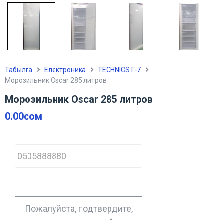
Табылга
Електроника
TECHNICS Г-7
Морозильник Oscar 285 литров
Морозильник Oscar 285 литров
0.00
сом
P
h
o
n
e
*
Пожалуйста, подтвердите,