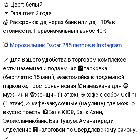
🎨 Цвет: белый
📌 Гарантия: 3 года
💰 Рассрочка: да, через банк или да, +10% к
стоимости. Первоначальный взнос 40%
💥
Морозильник Oscar 285 литров в Instagram
📌 Для Вашего удобства в торговом комплексе
есть: наземная и подземная 🅿парковка
(бесплатно 15 мин.), 🚗автомойка в подземной
парковке, просторная новая 🕌намазкана для 🧔
мужчин и 🧕женщин (1 этаж), ☕кофе с собой Cellini
(1 этаж), ♨️ кафе-закусочные (на улице) где можно
вкусно поесть. 🏦Банк KICB, Банк Азии,
Экоисламикбанк, Бай Тушум, Аманаткредит.
Отделение 🏢налоговой по Свердловскому району.
📌