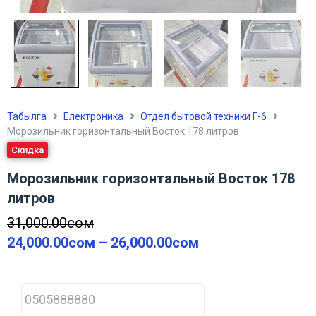
Табылга
Електроника
Отдел бытовой техники Г-6
Морозильник горизонтальный Восток 178 литров
Скидка
Морозильник горизонтальный Восток 178
литров
31,000.00
сом
24,000.00
сом
–
26,000.00
сом
P
h
o