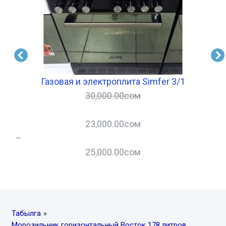
B
Газовая и электроплита Simfer 3/1
30,000.00
сом
23,000.00
сом
–
–
25,000.00
сом
Табылга
»
Морозильник горизонтальный Восток 178 литров