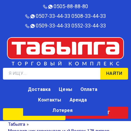
0505-88-88-80‬
0507-33-44-33
0508-33-44-33
0509-33-44-33
0552-33-44-33
НАЙТИ
Доставка
Цены
Оплата
Контакты
Аренда
Лотерея
КАТАЛОГ
ЛОТЕРЕЯ
Табылга
»