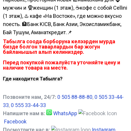
мужчин и 🧕женщин (1 этаж), ☕кофе с собой Cellini
(1 этаж), ♨️ кафе «На Востоке», где можно вкусно
поесть. 🏦Банк KICB, Банк Азии, Экоисламикбанк,
Бай Тушум, Аманаткредит.📌
Табылга соода борборуна келээрден мурда
бизде болгон таварлардын бар жогун
байланышып алып келиниздер.
Перед покупкой пожалуйста уточняйте цену и
наличие товара на месте.
Где находится Табылга?
Позвоните нам, 24/7:
0 505 88-88-80
,
0 505 33-44-
33
,
0 555 33-44-33
Напишите нам в:
WhatsApp
Facebook
Посмотрите нас в:
Instagram