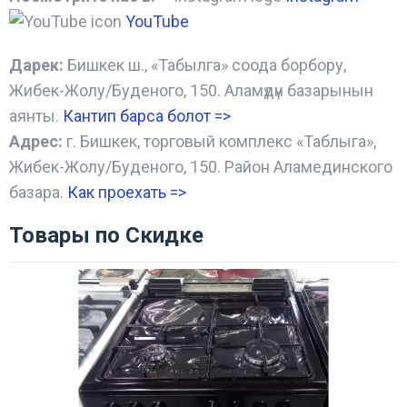
YouTube
Дарек:
Бишкек ш., «Табылга» соода борбору,
Жибек-Жолу/Буденого, 150. Аламүдүн базарынын
аянты.
Кантип барса болот
=>
Адрес:
г. Бишкек, торговый комплекс «Таблыга»,
Жибек-Жолу/Буденого, 150. Район Аламединского
базара.
Как проехать =
>
Товары по Скидке