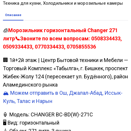
Техника для кухни
,
Холодильники и морозильные камеры
Описание
🧊
Морозильник горизонтальный Changer 271
литр📞Звоните по всем вопросам: 0508334433,
0509334433, 0770334433, 0705855536
🏢 1й+2й этаж | Центр Бытовой техники и Мебели —
Торговый Комплекс «Табылга», г. Бишкек, проспект
Жибек-Жолу 124 (пересекает ул. Будённого), район
Аламединского рынка
🏔️ Можем отправить в Ош, Джалал-Абад, Иссык-
Куль, Талас и Нарын
🏮 Модель: CHANGER BC-BD(W)-271C
🖥 Вид: горизонтальный
💧 Объем: 271 литр, 3 ящика