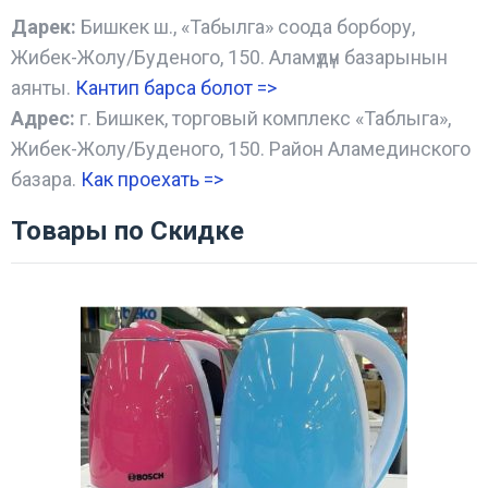
Дарек:
Бишкек ш., «Табылга» соода борбору,
Жибек-Жолу/Буденого, 150. Аламүдүн базарынын
аянты.
Кантип барса болот
=>
Адрес:
г. Бишкек, торговый комплекс «Таблыга»,
Жибек-Жолу/Буденого, 150. Район Аламединского
базара.
Как проехать =
>
Товары по Скидке