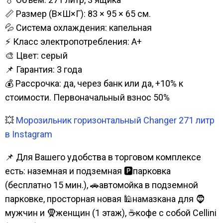
📏 Размер (В×Ш×Г): 83 × 95 × 65 см.
💦 Система охлаждения: капельная
⚡ Класс электропотребления: А+
🎨 Цвет: серый
📌 Гарантия: 3 года
💰 Рассрочка: да, через банк или да, +10% к
стоимости. Первоначальный взнос 50%
💥
Морозильник горизонтальный Changer 271 литр
в Instagram
📌 Для Вашего удобства в торговом комплексе
есть: наземная и подземная 🅿парковка
(бесплатно 15 мин.), 🚗автомойка в подземной
парковке, просторная новая 🕌намазкана для 🧔
мужчин и 🧕женщин (1 этаж), ☕кофе с собой Cellini