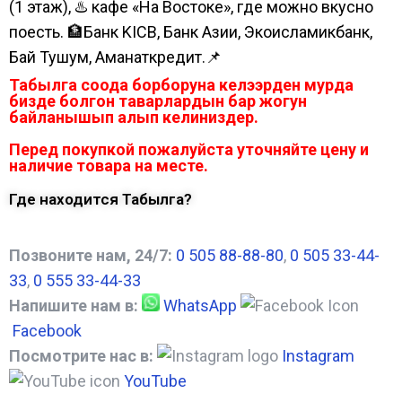
(1 этаж), ♨️ кафе «На Востоке», где можно вкусно
поесть. 🏦Банк KICB, Банк Азии, Экоисламикбанк,
Бай Тушум, Аманаткредит.📌
Табылга соода борборуна келээрден мурда
бизде болгон таварлардын бар жогун
байланышып алып келиниздер.
Перед покупкой пожалуйста уточняйте цену и
наличие товара на месте.
Где находится Табылга?
Позвоните нам, 24/7:
0 505 88-88-80
,
0 505 33-44-
33
,
0 555 33-44-33
Напишите нам в:
WhatsApp
Facebook
Посмотрите нас в:
Instagram
YouTube