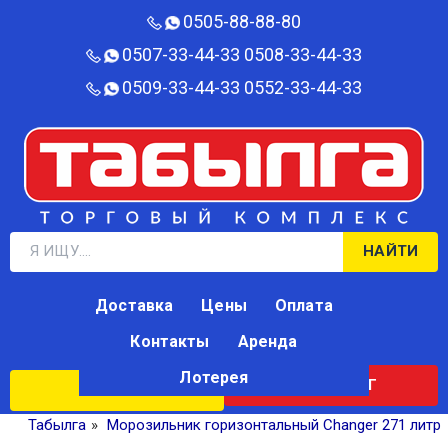
0505-88-88-80‬
0507-33-44-33
0508-33-44-33
0509-33-44-33
0552-33-44-33
НАЙТИ
Доставка
Цены
Оплата
Контакты
Аренда
Лотерея
КАТАЛОГ
ЛОТЕРЕЯ
Табылга
»
Морозильник горизонтальный Changer 271 литр