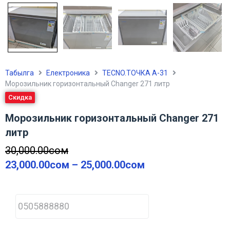
Табылга
Електроника
TECNO.ТОЧКА А-31
Морозильник горизонтальный Changer 271 литр
Скидка
Морозильник горизонтальный Changer 271
литр
30,000.00
сом
23,000.00
сом
–
25,000.00
сом
P
h
o
n