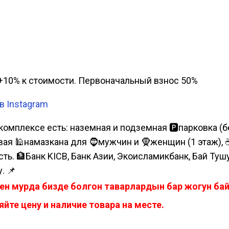
а, +10% к стоимости. Первоначальный взнос 50%
в Instagram
комплексе есть: наземная и подземная 🅿парковка (бе
я 🕌намазкана для 🧔мужчин и 🧕женщин (1 этаж), ☕коф
сть. 🏦Банк KICB, Банк Азии, Экоисламикбанк, Бай Ту
. 📌
ен мурда бизде болгон таварлардын бар жогун б
йте цену и наличие товара на месте.