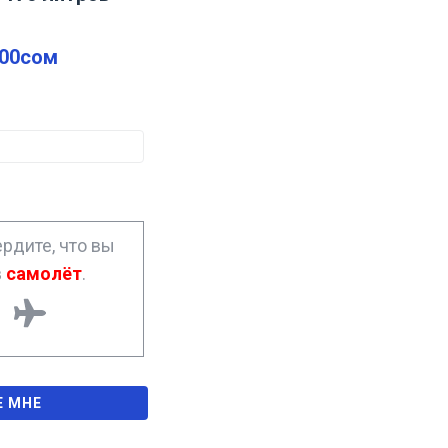
.00
сом
рдите, что вы
в
самолёт
.