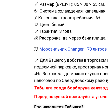
📏 Размер (В×Ш×Г): 85 × 80 × 55 см.
💦 Система охлаждения: капельная
⚡ Класс электропотребления: A+
🎨 Цвет: белый
📌 Гарантия: 3 года
💰 Рассрочка: да, через банк или д
💥
Морозильник Changer 170 литров 
📌 Для Вашего удобства в торговом 
подземной парковке, просторная нова
«На Востоке», где можно вкусно пое
налоговой по Свердловскому району
Табылга соода борборуна келээрд
Перед покупкой пожалуйста уточня
Где находится Табылга?