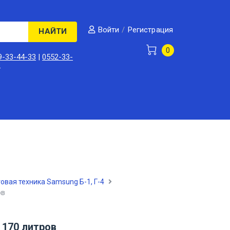
/
Регистрация
Войти
НАЙТИ
0
9-33-44-33
|
0552-33-
3
овая техника Samsung Б-1, Г-4
ов
 170 литров