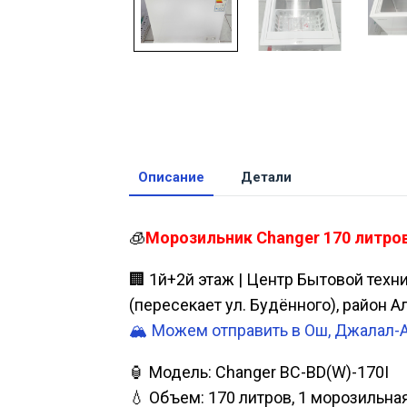
Описание
Детали
🧊
Морозильник Changer 170 литров
🏢 1й+2й этаж | Центр Бытовой техн
(пересекает ул. Будённого), район 
🏔️ Можем отправить в Ош, Джалал-
🏮 Модель: Changer BC-BD(W)-170I
💧 Объем: 170 литров, 1 морозильна