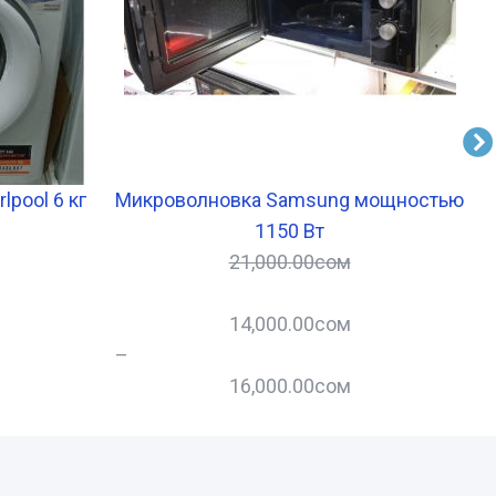
pool 6 кг
Микроволновка Samsung мощностью
1150 Вт
21,000.00
сом
14,000.00
сом
–
–
16,000.00
сом