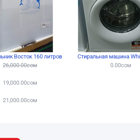
ьник Восток 160 литров
Стиральная машина Whirl
26,000.00
сом
0.00
сом
19,000.00
сом
21,000.00
сом