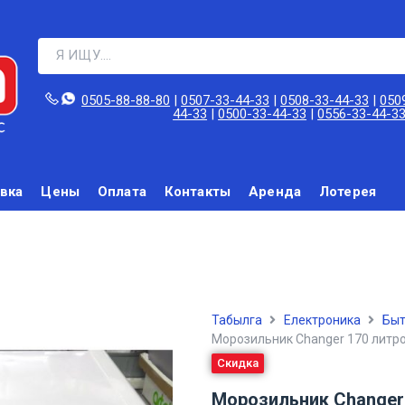
0505-88-88-80‬
|
0507-33-44-33
|
0508-33-44-33
|
050
44-33
|
0500-33-44-33
|
0556-33-44-3
вка
Цены
Оплата
Контакты
Аренда
Лотерея
Табылга
Електроника
Быт
Морозильник Changer 170 литр
Скидка
Морозильник Changer