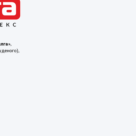
ылга»
,
уденого),