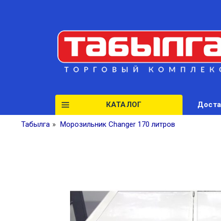
КАТАЛОГ
Доста
Табылга
»
Морозильник Changer 170 литров