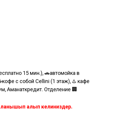
сплатно 15 мин.), 🚗автомойка в
е с собой Cellini (1 этаж), ♨️ кафе
шум, Аманаткредит. Отделение 🏢
айланышып алып келиниздер.