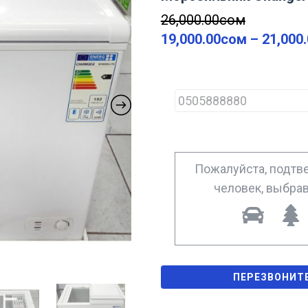
26,000.00
сом
19,000.00
сом
–
21,000
P
h
o
n
e
*
Пожалуйста, подтве
человек, выбра