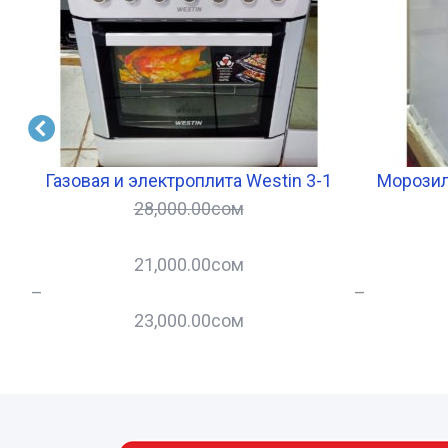
Газовая и электроплита Westin 3-1
Морозил
28,000.00
сом
21,000.00
сом
–
–
23,000.00
сом