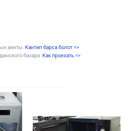
нын аянты.
Кантип барса болот
=>
динского базара.
Как проехать =
>