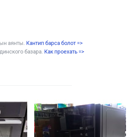
нын аянты.
Кантип барса болот
=>
динского базара.
Как проехать =
>