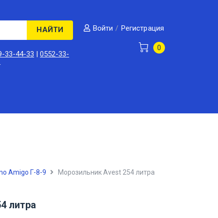
/
Регистрация
Войти
НАЙТИ
0
9-33-44-33
|
0552-33-
3
no Amigo Г-8-9
Морозильник Avest 254 литра
4 литра