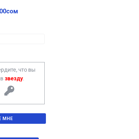
.00
сом
рдите, что вы
ав
звезду
.