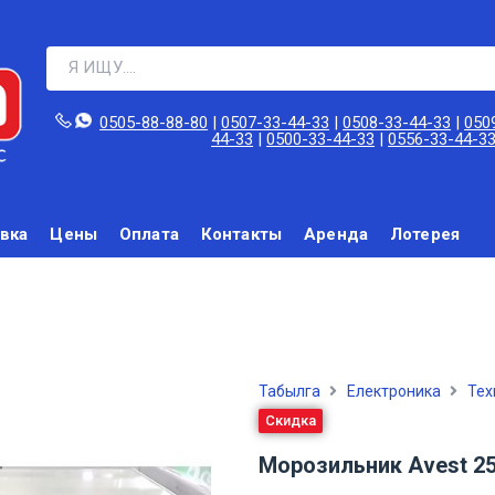
0505-88-88-80‬
|
0507-33-44-33
|
0508-33-44-33
|
050
44-33
|
0500-33-44-33
|
0556-33-44-3
вка
Цены
Оплата
Контакты
Аренда
Лотерея
Табылга
Електроника
Tex
Скидка
Морозильник Avest 25