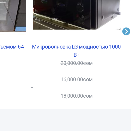
бъемом 64
Микроволновка LG мощностью 1000
Г
Вт
23,000.00
сом
16,000.00
сом
–
–
18,000.00
сом