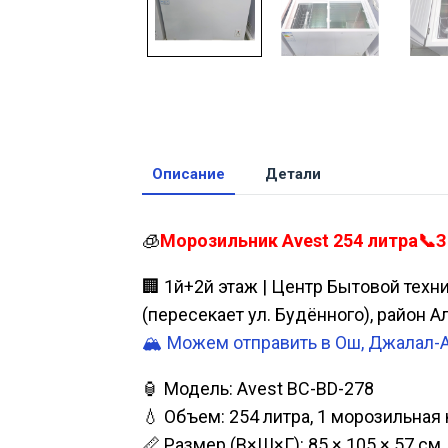
Описание
Детали
🧊
Морозильник Avest 254 литра📞З
🏢 1й+2й этаж | Центр Бытовой техн
(пересекает ул. Будённого), район 
🏔️ Можем отправить в Ош, Джалал-
🏮 Модель: Avest BC-BD-278
💧 Объем: 254 литра, 1 морозильная
📏 Размер (В×Ш×Г): 85 × 105 × 57 см.