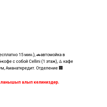
сплатно 15 мин.), 🚗автомойка в
е с собой Cellini (1 этаж), ♨️ кафе
шум, Аманаткредит. Отделение 🏢
айланышып алып келиниздер.