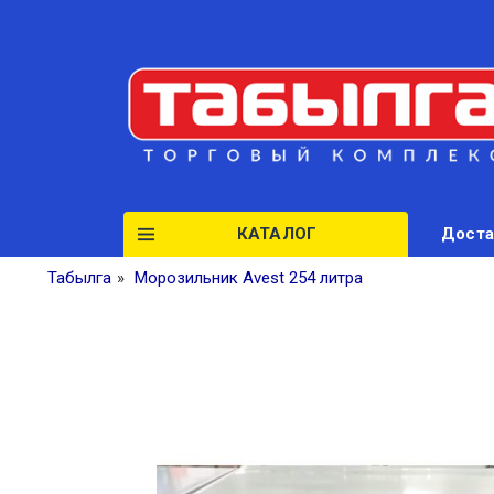
КАТАЛОГ
Доста
Табылга
»
Морозильник Avest 254 литра