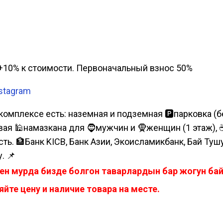
а, +10% к стоимости. Первоначальный взнос 50%
stagram
комплексе есть: наземная и подземная 🅿парковка (бе
я 🕌намазкана для 🧔мужчин и 🧕женщин (1 этаж), ☕коф
сть. 🏦Банк KICB, Банк Азии, Экоисламикбанк, Бай Ту
. 📌
ен мурда бизде болгон таварлардын бар жогун б
йте цену и наличие товара на месте.