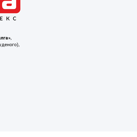
ылга»
,
уденого),