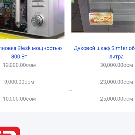
лновка Blesk мощностью
Духовой шкаф Simfer о
800 Вт
литра
12,000.00
сом
30,000.00
сом
9,000.00
сом
23,000.00
сом
–
10,000.00
сом
25,000.00
сом