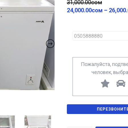
31,000.00
сом
24,000.00
сом
–
26,000
P
h
o
n
e
*
Пожалуйста, подтве
человек, выбр