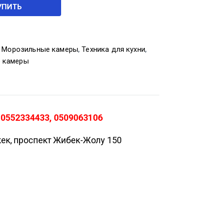
УПИТЬ
,
Морозильные камеры
,
Техника для кухни
,
е камеры
 0552334433, 0509063106
кек, проспект Жибек-Жолу 150