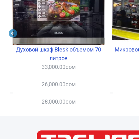
в
Духовой шкаф Blesk объемом 70
Микрово
литров
33,000.00
сом
26,000.00
сом
–
–
28,000.00
сом