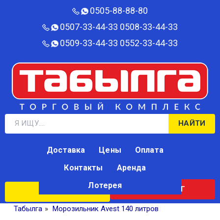
0505-88-88-80‬
0507-33-44-33
0508-33-44-33
0509-33-44-33
0552-33-44-33
НАЙТИ
Доставка
Цены
Оплата
Контакты
Аренда
Лотерея
КАТАЛОГ
ЛОТЕРЕЯ
Табылга
»
Морозильник Avest 140 литров