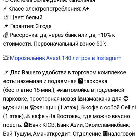
⚡ Класс электропотребления: А+
🎨 Цвет: белый
📌 Гарантия: 3 года
💰 Рассрочка: да, через банк или да, +10% к
стоимости. Первоначальный взнос 50%
💥
Морозильник Avest 140 литров в Instagram
📌 Для Вашего удобства в торговом комплексе
есть: наземная и подземная 🅿парковка
(бесплатно 15 мин.), 🚗автомойка в подземной
парковке, просторная новая 🕌намазкана для 🧔
мужчин и 🧕женщин (1 этаж), ☕кофе с собой Cellini
(1 этаж), ♨️ кафе «На Востоке», где можно вкусно
поесть. 🏦Банк KICB, Банк Азии, Экоисламикбанк,
Бай Тушум, Аманаткредит. Отделение 🏢налоговой