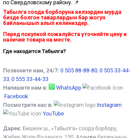
по Свердловскому району. 📌
Табылга соода борборуна келээрден мурда
бизде болгон таварлардын бар жогун
байланышып алып келиниздер.
Перед покупкой пожалуйста уточняйте цену и
наличие товара на месте.
Где находится Табылга?
Позвоните нам, 24/7:
0 505 88-88-80
,
0 505 33-44-
33
,
0 555 33-44-33
Напишите нам в:
WhatsApp
Facebook
Посмотрите нас в:
Instagram
YouTube
Дарек:
Бишкек ш., «Табылга» соода борбору,
Жибек-Жолу/Буденого, 150. Аламүдүн базарынын