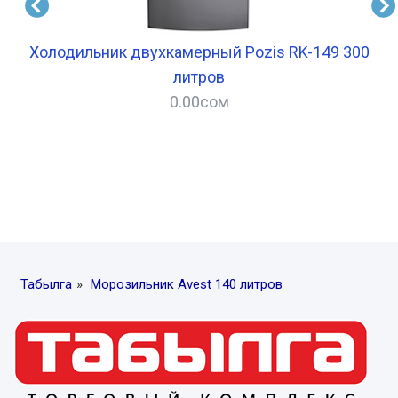
6
Холодильник двухкамерный Pozis RK-149 300
Х
литров
0.00
сом
–
Табылга
»
Морозильник Avest 140 литров