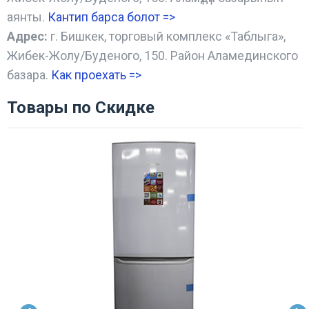
аянты.
Кантип барса болот
=>
Адрес:
г. Бишкек, торговый комплекс «Таблыга»,
Жибек-Жолу/Буденого, 150. Район Аламединского
базара.
Как проехать =
>
Товары по Скидке