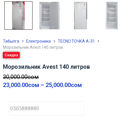
Табылга
Електроника
TECNO.ТОЧКА А-31
Морозильник Avest 140 литров
Скидка
Морозильник Avest 140 литров
30,000.00
сом
23,000.00
сом
–
25,000.00
сом
P
h
o
n
e