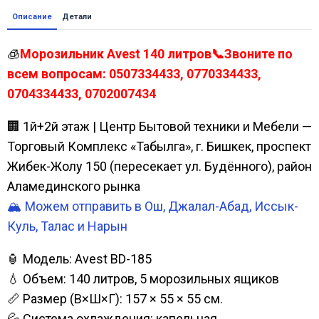
Описание
Детали
🧊
Морозильник Avest 140 литров📞Звоните по
всем вопросам: 0507334433, 0770334433,
0704334433, 0702007434
🏢 1й+2й этаж | Центр Бытовой техники и Мебели —
Торговый Комплекс «Табылга», г. Бишкек, проспект
Жибек-Жолу 150 (пересекает ул. Будённого), район
Аламединского рынка
🏔️ Можем отправить в Ош, Джалал-Абад, Иссык-
Куль, Талас и Нарын
🏮 Модель: Avest BD-185
💧 Объем: 140 литров, 5 морозильных ящиков
📏 Размер (В×Ш×Г): 157 × 55 × 55 см.
💦 Система охлаждения: капельная