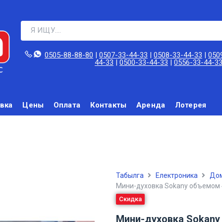
0505-88-88-80‬
|
0507-33-44-33
|
0508-33-44-33
|
050
44-33
|
0500-33-44-33
|
0556-33-44-3
вка
Цены
Оплата
Контакты
Аренда
Лотерея
Табылга
Електроника
Дом
Мини-духовка Sokany объемом 
Скидка
Мини-духовка Sokany