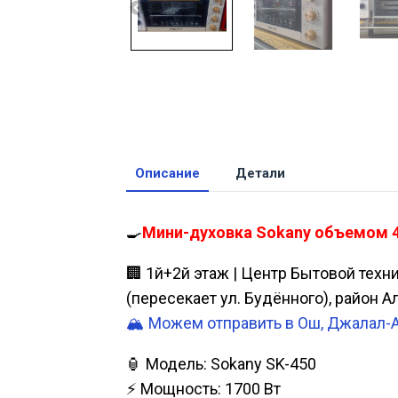
Описание
Детали
🍳
Мини-духовка Sokany объемом 45
🏢 1й+2й этаж | Центр Бытовой техн
(пересекает ул. Будённого), район 
🏔️ Можем отправить в Ош, Джалал-
🏮 Модель: Sokany SK-450
⚡ Мощность: 1700 Вт