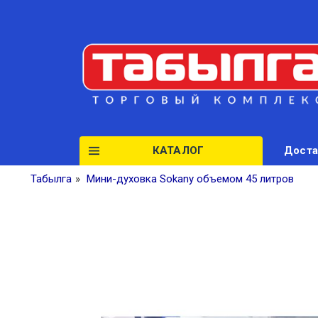
КАТАЛОГ
Доста
Табылга
»
Мини-духовка Sokany объемом 45 литров