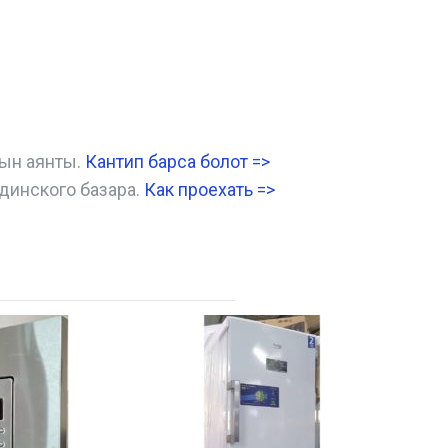
нын аянты.
Кантип барса болот
=>
динского базара.
Как проехать =
>