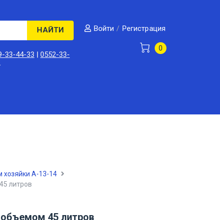
/
Регистрация
Войти
НАЙТИ
0
9-33-44-33
|
0552-33-
3
 хозяйки А-13-14
45 литров
 объемом 45 литров