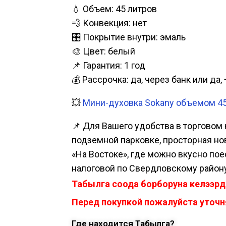
💧 Объем: 45 литров
💨 Конвекция: нет
🎛️ Покрытие внутри: эмаль
🎨 Цвет: белый
📌 Гарантия: 1 год
💰 Рассрочка: да, через банк или д
💥
Мини-духовка Sokany объемом 45 
📌 Для Вашего удобства в торговом 
подземной парковке, просторная нова
«На Востоке», где можно вкусно пое
налоговой по Свердловскому району
Табылга соода борборуна келээрд
Перед покупкой пожалуйста уточня
Где находится Табылга?