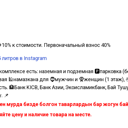
а, +10% к стоимости. Первоначальный взнос 40%
литров в Instagram
комплексе есть: наземная и подземная 🅿парковка (бе
я 🕌намазкана для 🧔мужчин и 🧕женщин (1 этаж), ☕коф
сть. 🏦Банк KICB, Банк Азии, Экоисламикбанк, Бай Ту
. 📌
ен мурда бизде болгон таварлардын бар жогун б
йте цену и наличие товара на месте.