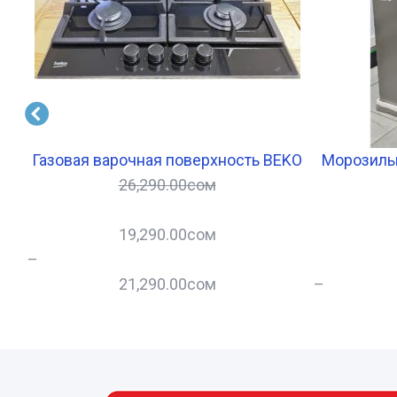
2
Газовая варочная поверхность BEKO
Морозиль
26,290.00
сом
19,290.00
сом
–
21,290.00
сом
–