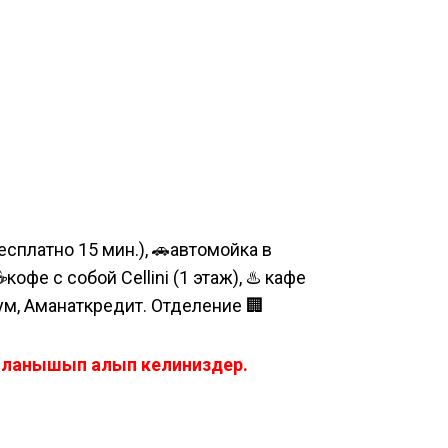
сплатно 15 мин.), 🚗автомойка в
е с собой Cellini (1 этаж), ♨️ кафе
шум, Аманаткредит. Отделение 🏢
айланышып алып келиниздер.