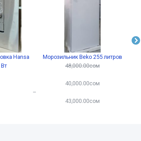
овка Hansa
Морозильник Beko 255 литров
М
 Вт
48,000.00
сом
40,000.00
сом
–
43,000.00
сом
–