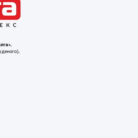
ылга»
,
уденого),