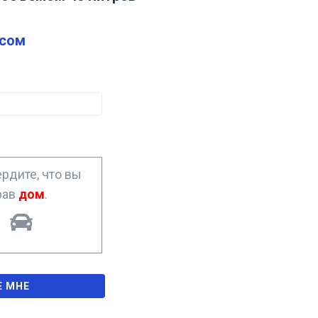
сом
рдите, что вы
рав
дом
.