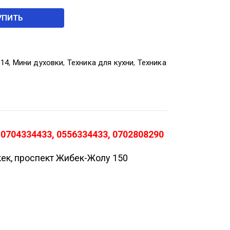
УПИТЬ
-14
,
Мини духовки
,
Техника для кухни
,
Техника
0704334433, 0556334433, 0702808290
кек, проспект Жибек-Жолу 150