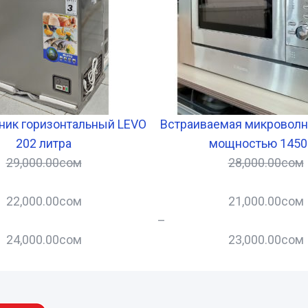
ник горизонтальный LEVO
Встраиваемая микроволн
202 литра
мощностью 1450
29,000.00
сом
28,000.00
сом
22,000.00
сом
21,000.00
сом
–
24,000.00
сом
23,000.00
сом