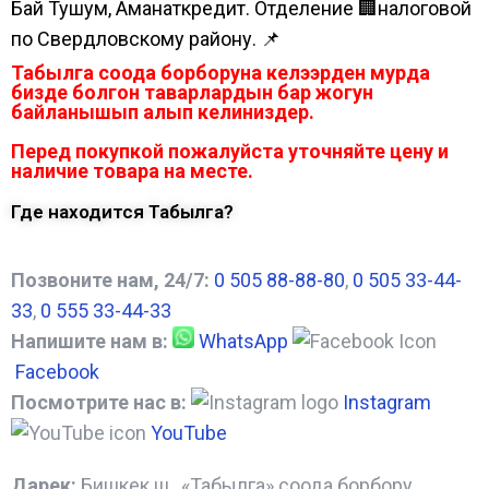
Бай Тушум, Аманаткредит. Отделение 🏢налоговой
по Свердловскому району. 📌
Табылга соода борборуна келээрден мурда
бизде болгон таварлардын бар жогун
байланышып алып келиниздер.
Перед покупкой пожалуйста уточняйте цену и
наличие товара на месте.
Где находится Табылга?
Позвоните нам, 24/7:
0 505 88-88-80
,
0 505 33-44-
33
,
0 555 33-44-33
Напишите нам в:
WhatsApp
Facebook
Посмотрите нас в:
Instagram
YouTube
Дарек:
Бишкек ш., «Табылга» соода борбору,