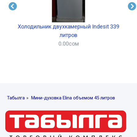
Холодильник двухкамерный Indesit 339
М
литров
0.00
сом
–
Табылга
»
Мини-духовка Elina объемом 45 литров