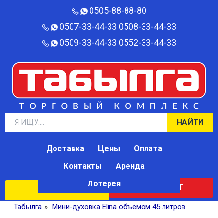
0505-88-88-80‬
0507-33-44-33
0508-33-44-33
0509-33-44-33
0552-33-44-33
НАЙТИ
Доставка
Цены
Оплата
Контакты
Аренда
Лотерея
КАТАЛОГ
ЛОТЕРЕЯ
Табылга
»
Мини-духовка Elina объемом 45 литров