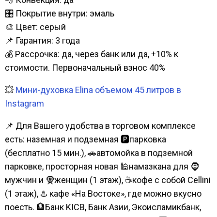
🎛️ Покрытие внутри: эмаль
🎨 Цвет: серый
📌 Гарантия: 3 года
💰 Рассрочка: да, через банк или да, +10% к
стоимости. Первоначальный взнос 40%
💥
Мини-духовка Elina объемом 45 литров в
Instagram
📌 Для Вашего удобства в торговом комплексе
есть: наземная и подземная 🅿парковка
(бесплатно 15 мин.), 🚗автомойка в подземной
парковке, просторная новая 🕌намазкана для 🧔
мужчин и 🧕женщин (1 этаж), ☕кофе с собой Cellini
(1 этаж), ♨️ кафе «На Востоке», где можно вкусно
поесть. 🏦Банк KICB, Банк Азии, Экоисламикбанк,