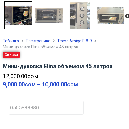
Табылга
Електроника
Texno Amigo Г-8-9
Мини-духовка Elina объемом 45 литров
Скидка
Мини-духовка Elina объемом 45 литров
12,000.00
сом
9,000.00
сом
–
10,000.00
сом
P
h
o
n
e