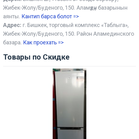
Жибек-Жолу/Буденого, 150. Аламүдүн базарынын
аянты.
Кантип барса болот
=>
Адрес:
г. Бишкек, торговый комплекс «Таблыга»,
Жибек-Жолу/Буденого, 150. Район Аламединского
базара.
Как проехать =
>
Товары по Скидке