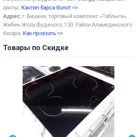
аянты.
Кантип барса болот
=>
Адрес:
г. Бишкек, торговый комплекс «Таблыга»,
Жибек-Жолу/Буденого, 150. Район Аламединского
базара.
Как проехать =
>
Товары по Скидке