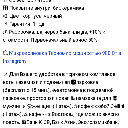
🎛️ Покрытие внутри: биокерамика
🎨 Цвет корпуса: черный
📌 Гарантия: 1 год
💰 Рассрочка: да, через банк или да, +10% к
стоимости. Первоначальный взнос 50%
💥
Микроволновка Техномир мощностью 900 Вт в
Instagram
📌 Для Вашего удобства в торговом комплексе
есть: наземная и подземная 🅿парковка
(бесплатно 15 мин.), 🚗автомойка в подземной
парковке, просторная новая 🕌намазкана для 🧔
мужчин и 🧕женщин (1 этаж), ☕кофе с собой Cellini
(1 этаж), ♨️ кафе «На Востоке», где можно вкусно
поесть. 🏦Банк KICB, Банк Азии, Экоисламикбанк,