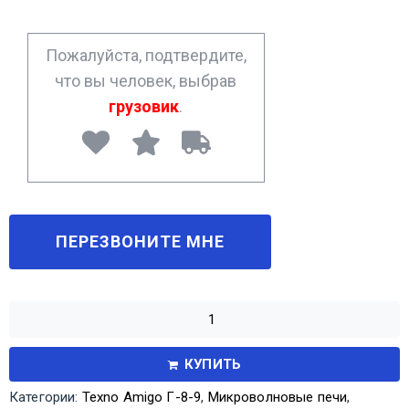
e
*
Пожалуйста, подтвердите,
что вы человек, выбрав
грузовик
.
КУПИТЬ
Категории:
Texno Amigo Г-8-9
,
Микроволновые печи
,