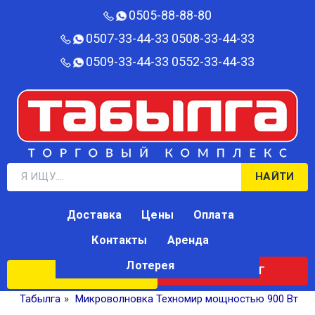
0505-88-88-80‬
0507-33-44-33
0508-33-44-33
0509-33-44-33
0552-33-44-33
НАЙТИ
Доставка
Цены
Оплата
Контакты
Аренда
Лотерея
КАТАЛОГ
ЛОТЕРЕЯ
Табылга
»
Микроволновка Техномир мощностью 900 Вт