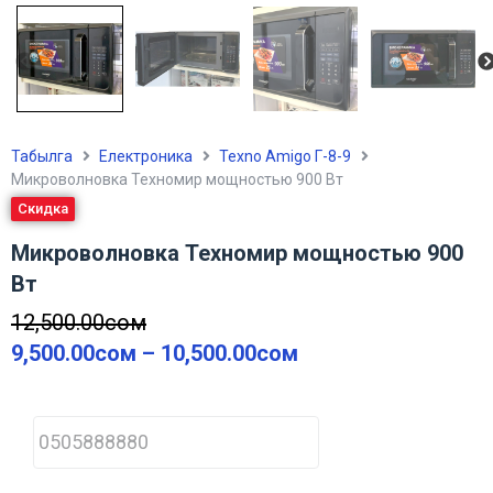
Табылга
Електроника
Texno Amigo Г-8-9
Микроволновка Техномир мощностью 900 Вт
Скидка
Микроволновка Техномир мощностью 900
Вт
12,500.00
сом
9,500.00
сом
–
10,500.00
сом
P
h
o
n