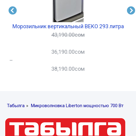
он
Морозильник вертикальный BEKO 293 литра
43,190.00
сом
36,190.00
сом
–
38,190.00
сом
Табылга
»
Микроволновка Liberton мощностью 700 Вт