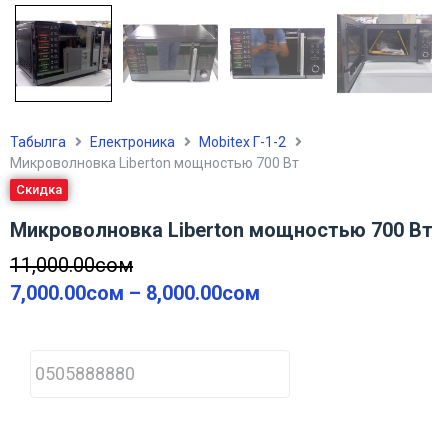
Табылга
Електроника
Mobitex Г-1-2
Микроволновка Liberton мощностью 700 Вт
Скидка
Микроволновка Liberton мощностью 700 Вт
11,000.00
сом
7,000.00
сом
–
8,000.00
сом
P
h
o
n
e