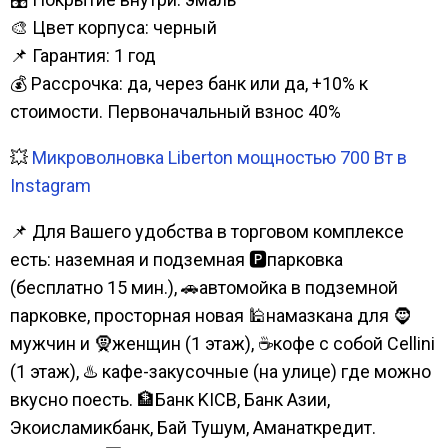
🎨 Цвет корпуса: черный
📌 Гарантия: 1 год
💰 Рассрочка: да, через банк или да, +10% к
стоимости. Первоначальный взнос 40%
💥
Микроволновка Liberton мощностью 700 Вт в
Instagram
📌 Для Вашего удобства в торговом комплексе
есть: наземная и подземная 🅿парковка
(бесплатно 15 мин.), 🚗автомойка в подземной
парковке, просторная новая 🕌намазкана для 🧔
мужчин и 🧕женщин (1 этаж), ☕кофе с собой Cellini
(1 этаж), ♨️ кафе-закусочные (на улице) где можно
вкусно поесть. 🏦Банк KICB, Банк Азии,
Экоисламикбанк, Бай Тушум, Аманаткредит.