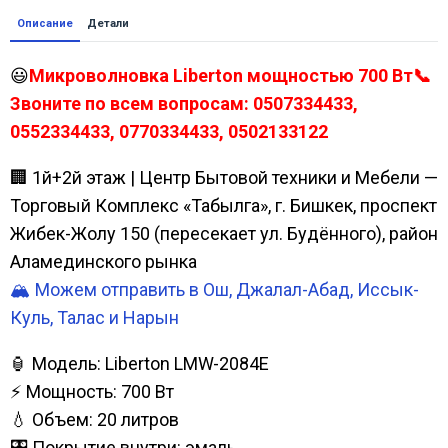
Описание
Детали
😃
Микроволновка Liberton мощностью 700 Вт📞
Звоните по всем вопросам: 0507334433,
0552334433, 0770334433, 0502133122
🏢 1й+2й этаж | Центр Бытовой техники и Мебели —
Торговый Комплекс «Табылга», г. Бишкек, проспект
Жибек-Жолу 150 (пересекает ул. Будённого), район
Аламединского рынка
🏔️ Можем отправить в Ош, Джалал-Абад, Иссык-
Куль, Талас и Нарын
🏮 Модель: Liberton LMW-2084E
⚡ Мощность: 700 Вт
💧 Объем: 20 литров
🎛️ Покрытие внутри: эмаль