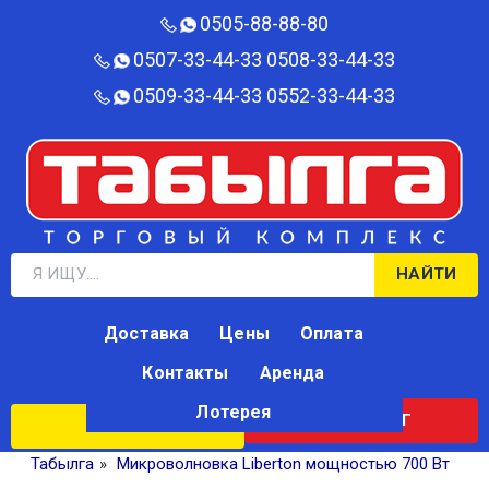
0505-88-88-80‬
0507-33-44-33
0508-33-44-33
0509-33-44-33
0552-33-44-33
НАЙТИ
Доставка
Цены
Оплата
Контакты
Аренда
Лотерея
КАТАЛОГ
ЛОТЕРЕЯ
Табылга
»
Микроволновка Liberton мощностью 700 Вт