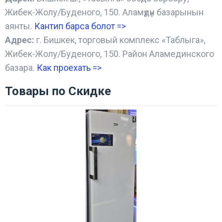
Жибек-Жолу/Буденого, 150. Аламүдүн базарынын
аянты.
Кантип барса болот
=>
Адрес:
г. Бишкек, торговый комплекс «Таблыга»,
Жибек-Жолу/Буденого, 150. Район Аламединского
базара.
Как проехать =
>
Товары по Скидке