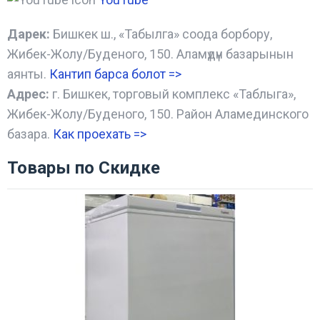
Дарек:
Бишкек ш., «Табылга» соода борбору,
Жибек-Жолу/Буденого, 150. Аламүдүн базарынын
аянты.
Кантип барса болот
=>
Адрес:
г. Бишкек, торговый комплекс «Таблыга»,
Жибек-Жолу/Буденого, 150. Район Аламединского
базара.
Как проехать =
>
Товары по Скидке