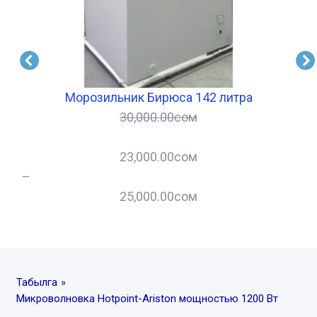
 Вт
Морозильник Бирюса 142 литра
Х
30,000.00
сом
23,000.00
сом
–
–
25,000.00
сом
Табылга
»
Микроволновка Hotpoint-Ariston мощностью 1200 Вт