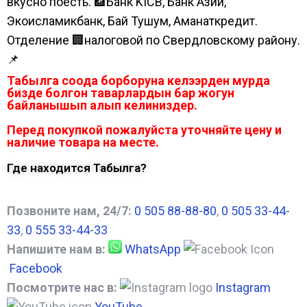
вкусно поесть. 🏦Банк KICB, Банк Азии,
Экоисламикбанк, Бай Тушум, Аманаткредит.
Отделение 🏢налоговой по Свердловскому району.
📌
Табылга соода борборуна келээрден мурда
бизде болгон таварлардын бар жогун
байланышып алып келиниздер.
Перед покупкой пожалуйста уточняйте цену и
наличие товара на месте.
Где находится Табылга?
Позвоните нам, 24/7:
0 505 88-88-80
,
0 505 33-44-
33
,
0 555 33-44-33
Напишите нам в:
WhatsApp
Facebook
Посмотрите нас в:
Instagram
YouTube