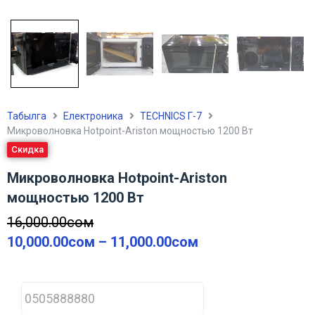
Табылга
Електроника
TECHNICS Г-7
Микроволновка Hotpoint-Ariston мощностью 1200 Вт
Скидка
Микроволновка Hotpoint-Ariston
мощностью 1200 Вт
16,000.00
сом
10,000.00
сом
–
11,000.00
сом
P
h
o