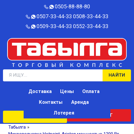
0505-88-88-80‬
0507-33-44-33
0508-33-44-33
0509-33-44-33
0552-33-44-33
НАЙТИ
Доставка
Цены
Оплата
Контакты
Аренда
Лотерея
КАТАЛОГ
ЛОТЕРЕЯ
Табылга
»