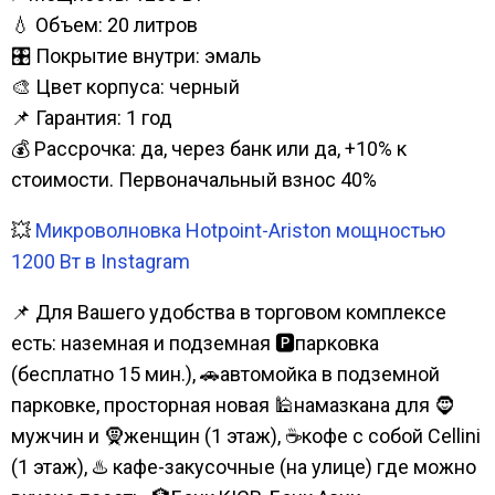
💧 Объем: 20 литров
🎛️ Покрытие внутри: эмаль
🎨 Цвет корпуса: черный
📌 Гарантия: 1 год
💰 Рассрочка: да, через банк или да, +10% к
стоимости. Первоначальный взнос 40%
💥
Микроволновка Hotpoint-Ariston мощностью
1200 Вт в Instagram
📌 Для Вашего удобства в торговом комплексе
есть: наземная и подземная 🅿парковка
(бесплатно 15 мин.), 🚗автомойка в подземной
парковке, просторная новая 🕌намазкана для 🧔
мужчин и 🧕женщин (1 этаж), ☕кофе с собой Cellini
(1 этаж), ♨️ кафе-закусочные (на улице) где можно