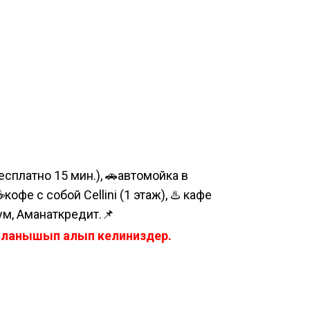
сплатно 15 мин.), 🚗автомойка в
е с собой Cellini (1 этаж), ♨️ кафе
ум, Аманаткредит.📌
айланышып алып келиниздер.