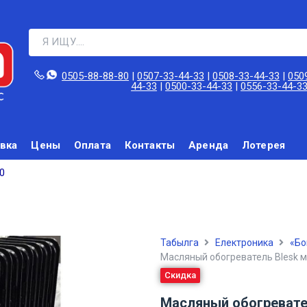
0505-88-88-80‬
|
0507-33-44-33
|
0508-33-44-33
|
050
44-33
|
0500-33-44-33
|
0556-33-44-3
вка
Цены
Оплата
Контакты
Аренда
Лотерея
0
Табылга
Електроника
«Бо
Масляный обогреватель Blesk 
Скидка
Масляный обогревате