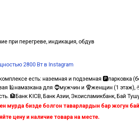
ние при перегреве, индикация, обдув
ностью 2800 Вт в Instagram
комплексе есть: наземная и подземная 🅿парковка (бе
я 🕌намазкана для 🧔мужчин и 🧕женщин (1 этаж), ☕коф
сть. 🏦Банк KICB, Банк Азии, Экоисламикбанк, Бай Туш
ен мурда бизде болгон таварлардын бар жогун б
йте цену и наличие товара на месте.