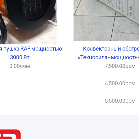
я пушка RAF мощностью
Конвекторный обогр
3000 Вт
«Техносила» мощностью
0.00
сом
7,500.00
сом
4,500.00
сом
–
5,500.00
сом