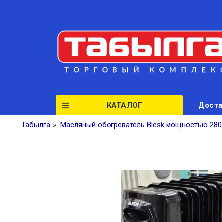
КАТАЛОГ
Доста
Табылга
»
Масляный обогреватель Blesk мощностью 280