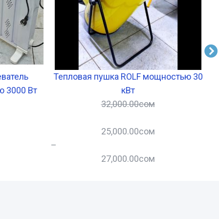
еватель
Тепловая пушка ROLF мощностью 30
 3000 Вт
кВт
32,000.00
сом
25,000.00
сом
–
–
27,000.00
сом