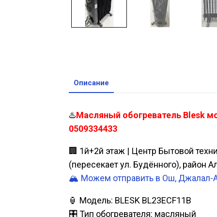
Описание
♨️
Масляный обогреватель Blesk мо
0509334433
🏢 1й+2й этаж | Центр Бытовой техн
(пересекает ул. Будённого), район 
🏔️ Можем отправить в Ош, Джалал-
🏮 Модель: BLESK BL23ECF11B
🎛️ Тип обогревателя: масляный