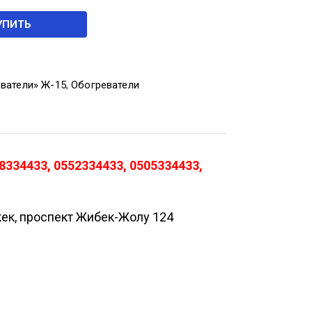
УПИТЬ
ватели» Ж-15
,
Обогреватели
334433, 0552334433, 0505334433,
кек, проспект Жибек-Жолу 124