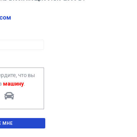
сом
рдите, что вы
ав
машину
.