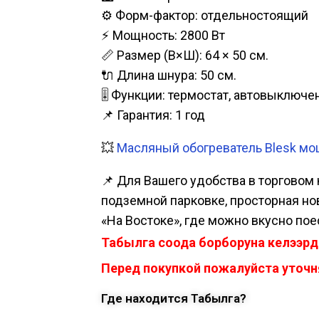
⚙️ Форм-фактор: отдельностоящий
⚡ Мощность: 2800 Вт
📏 Размер (В×Ш): 64 × 50 см.
🔌 Длина шнура: 50 см.
🎚️ Функции: термостат, автовыключе
📌 Гарантия: 1 год
💥
Масляный обогреватель Blesk мощ
📌 Для Вашего удобства в торговом 
подземной парковке, просторная нова
«На Востоке», где можно вкусно пое
Табылга соода борборуна келээрд
Перед покупкой пожалуйста уточня
Где находится Табылга?