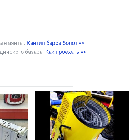
нын аянты.
Кантип барса болот
=>
динского базара.
Как проехать =
>