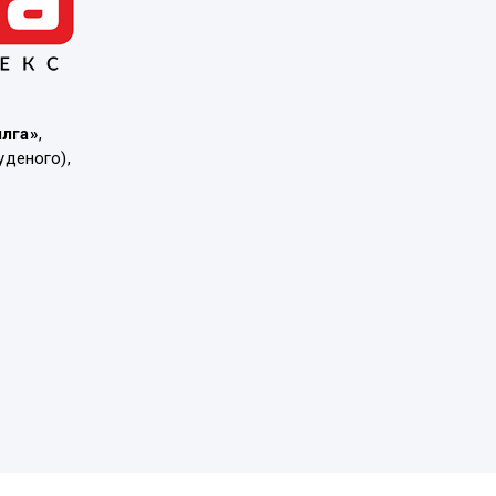
ылга»
,
уденого),