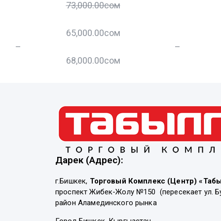
73,000.00
сом
65,000.00
сом
–
–
68,000.00
сом
Дарек (Адрес):
г.Бишкек,
Торговый Комплекс (Центр) «Таб
проспект Жибек-Жолу №150 (пересекает ул. Б
район Аламединского рынка