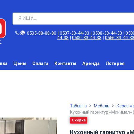
0505-88-88-80‬
|
0507-33-44-33
|
0508-33-44-33
|
050
44-33
|
0500-33-44-33
|
0556-33-44-3
вка
Цены
Оплата
Контакты
Аренда
Лотерея
Табылга
Мебель
Керез м
Кухонный гарнитур «Минимал» (
Скидка
Кухонный гарнитур «М