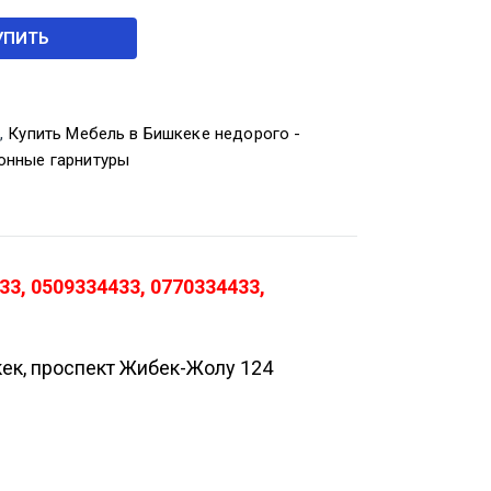
УПИТЬ
0
,
Купить Мебель в Бишкеке недорого -
онные гарнитуры
3, 0509334433, 0770334433,
кек, проспект Жибек-Жолу 124