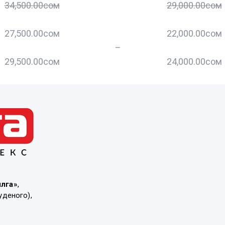
34,500.00
сом
29,000.00
сом
27,500.00
сом
22,000.00
сом
–
29,500.00
сом
24,000.00
сом
ылга»
,
уденого),