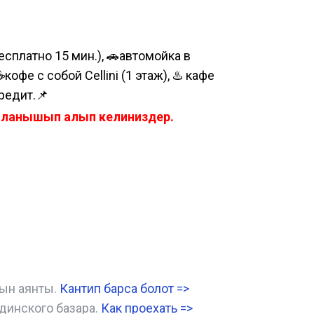
сплатно 15 мин.), 🚗автомойка в
е с собой Cellini (1 этаж), ♨️ кафе
редит.📌
айланышып алып келиниздер.
нын аянты.
Кантип барса болот
=>
динского базара.
Как проехать =
>