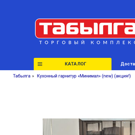
КАТАЛОГ
Доста
Табылга
»
Кухонный гарнитур «Минимал» (new) (акция!)