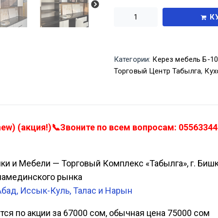
К
Категории:
Керез мебель Б-1
Торговый Центр Табылга
,
Кух
ew) (акция!)📞Звоните по всем вопросам: 055633443
ики и Мебели — Торговый Комплекс «Табылга», г. Биш
Аламединского рынка
Абад, Иссык-Куль, Талас и Нарын
тся по акции за 67000 сом, обычная цена 75000 сом