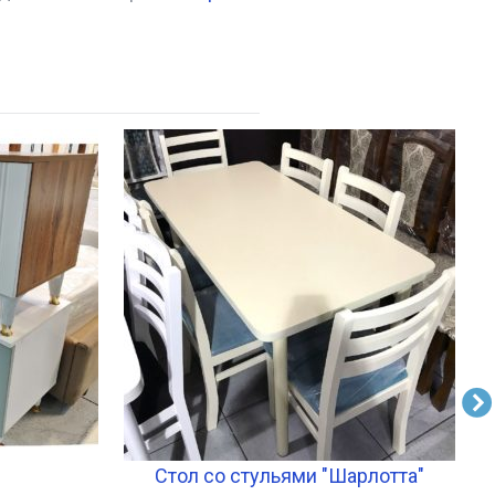
"
Стол со стульями "Шарлотта"