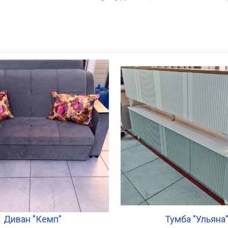
Диван "Кемп"
Тумба "Ульяна