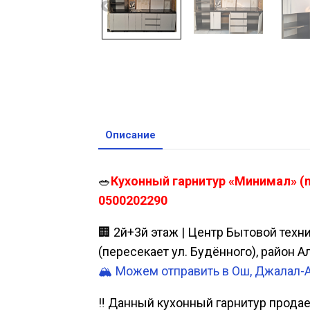
Описание
🥗
Кухонный гарнитур «Минимал» (n
0500202290
🏢 2й+3й этаж | Центр Бытовой техн
(пересекает ул. Будённого), район 
🏔️ Можем отправить в Ош, Джалал-
‼️ Данный кухонный гарнитур продае