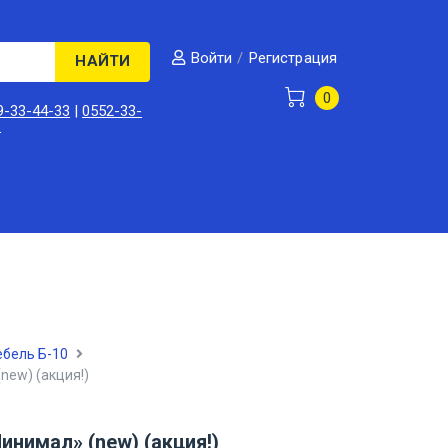
/
Регистрация
Войти
НАЙТИ
0
9-33-44-33
|
0552-33-
3
ебель Б-10
new) (акция!)
инимал» (new) (акция!)