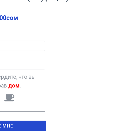
.00
сом
рдите, что вы
рав
дом
.