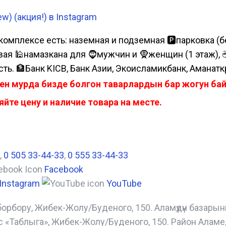
) (акция!) в Instagram
комплексе есть: наземная и подземная 🅿парковка (бе
я 🕌намазкана для 🧔мужчин и 🧕женщин (1 этаж), ☕коф
сть. 🏦Банк KICB, Банк Азии, Экоисламикбанк, Аманатк
ен мурда бизде болгон таварлардын бар жогун б
йте цену и наличие товара на месте.
,
0 505 33-44-33
,
0 555 33-44-33
Facebook
Instagram
YouTube
борбору, Жибек-Жолу/Буденого, 150. Аламүдүн базары
с «Таблыга», Жибек-Жолу/Буденого, 150. Район Аламе