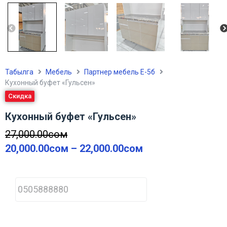
Табылга
Мебель
Партнер мебель Е-5б
Кухонный буфет «Гульсен»
Скидка
Кухонный буфет «Гульсен»
27,000.00
сом
20,000.00
сом
–
22,000.00
сом
P
h
o
n
e