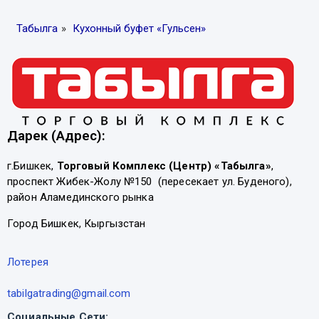
Табылга
»
Кухонный буфет «Гульсен»
Дарек (Адрес):
г.Бишкек,
Торговый Комплекс (Центр) «Табылга»
,
проспект Жибек-Жолу №150 (пересекает ул. Буденого),
район Аламединского рынка
Город Бишкек, Кыргызстан
Лотерея
tabilgatrading@gmail.com
Социальные Сети: