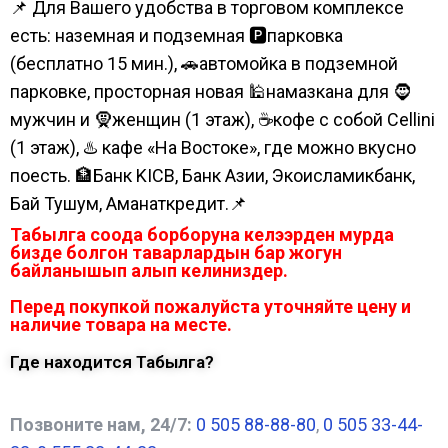
📌 Для Вашего удобства в торговом комплексе
есть: наземная и подземная 🅿парковка
(бесплатно 15 мин.), 🚗автомойка в подземной
парковке, просторная новая 🕌намазкана для 🧔
мужчин и 🧕женщин (1 этаж), ☕кофе с собой Cellini
(1 этаж), ♨️ кафе «На Востоке», где можно вкусно
поесть. 🏦Банк KICB, Банк Азии, Экоисламикбанк,
Бай Тушум, Аманаткредит.📌
Табылга соода борборуна келээрден мурда
бизде болгон таварлардын бар жогун
байланышып алып келиниздер.
Перед покупкой пожалуйста уточняйте цену и
наличие товара на месте.
Где находится Табылга?
Позвоните нам, 24/7:
0 505 88-88-80
,
0 505 33-44-