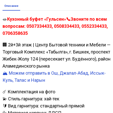
Описание
🥗
Кухонный буфет «Гульсен»📞Звоните по всем
вопросам: 0507334433, 0508334433, 0552334433,
0706358635
🏢 2й+3й этаж | Центр Бытовой техники и Мебели —
Торговый Комплекс «Табылга», г. Бишкек, проспект
Жибек-Жолу 124 (пересекает ул. Будённого), район
Аламединского рынка
🏔️ Можем отправить в Ош, Джалал-Абад, Иссык-
Куль, Талас и Нарын
☄️ Комплектация на фото
💫 Стиль гарнитура: хай-тек
🔰 Вид гарнитура: стандартный прямой
🔩 Материал корпуса: ЛДСП