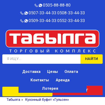
0505-88-88-80‬
0507-33-44-33
0508-33-44-33
0509-33-44-33
0552-33-44-33
НАЙТИ
Доставка
Цены
Оплата
Контакты
Аренда
Лотерея
КАТАЛОГ
ЛОТЕРЕЯ
Табылга
»
Кухонный буфет «Гульсен»