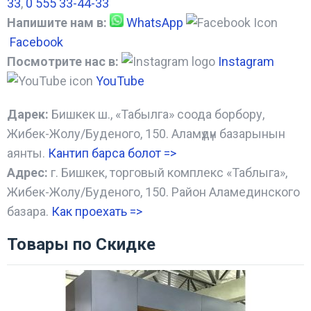
33
,
0 555 33-44-33
Напишите нам в:
WhatsApp
Facebook
Посмотрите нас в:
Instagram
YouTube
Дарек:
Бишкек ш., «Табылга» соода борбору,
Жибек-Жолу/Буденого, 150. Аламүдүн базарынын
аянты.
Кантип барса болот
=>
Адрес:
г. Бишкек, торговый комплекс «Таблыга»,
Жибек-Жолу/Буденого, 150. Район Аламединского
базара.
Как проехать =
>
Товары по Скидке