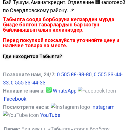
Бай Тушум, Аманаткредит. Отделение 🏢налоговой
по Свердловскому району. 📌
Табылга соода борборуна келээрден мурда
бизде болгон таварлардын бар жогун
байланышып алып келиниздер.
Перед покупкой пожалуйста уточняйте цену и
наличие товара на месте.
Где находится Табылга?
Позвоните нам, 24/7:
0 505 88-88-80
,
0 505 33-44-
33
,
0 555 33-44-33
Напишите нам в:
WhatsApp
Facebook
Посмотрите нас в:
Instagram
YouTube
Дарек:
Бишкек ш., «Табылга» соода борбору,