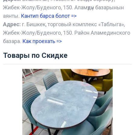
Жибек-Жолу/Буденого, 150. Аламүдүн базарынын
аянты.
Кантип барса болот
=>
Адрес:
г. Бишкек, торговый комплекс «Таблыга»,
Жибек-Жолу/Буденого, 150. Район Аламединского
базара.
Как проехать =
>
Товары по Скидке