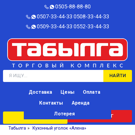
0505-88-88-80‬
0507-33-44-33
0508-33-44-33
0509-33-44-33
0552-33-44-33
НАЙТИ
Доставка
Цены
Оплата
Контакты
Аренда
Лотерея
КАТАЛОГ
ЛОТЕРЕЯ
Табылга
»
Кухонный уголок «Алена»