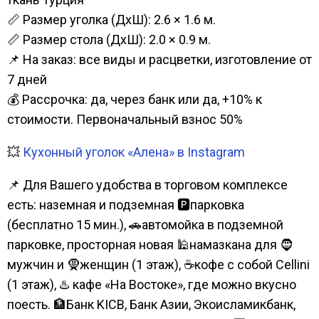
📏 Размер уголка (ДхШ): 2.6 × 1.6 м.
📏 Размер стола (ДхШ): 2.0 × 0.9 м.
📌 На заказ: все виды и расцветки, изготовление от
7 дней
💰 Рассрочка: да, через банк или да, +10% к
стоимости. Первоначальный взнос 50%
💥
Кухонный уголок «Алена» в Instagram
📌 Для Вашего удобства в торговом комплексе
есть: наземная и подземная 🅿парковка
(бесплатно 15 мин.), 🚗автомойка в подземной
парковке, просторная новая 🕌намазкана для 🧔
мужчин и 🧕женщин (1 этаж), ☕кофе с собой Cellini
(1 этаж), ♨️ кафе «На Востоке», где можно вкусно
поесть. 🏦Банк KICB, Банк Азии, Экоисламикбанк,