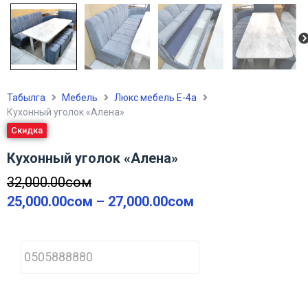
Табылга
Мебель
Люкс мебель Е-4а
Кухонный уголок «Алена»
Скидка
Кухонный уголок «Алена»
32,000.00
сом
25,000.00
сом
–
27,000.00
сом
P
h
o
n
e