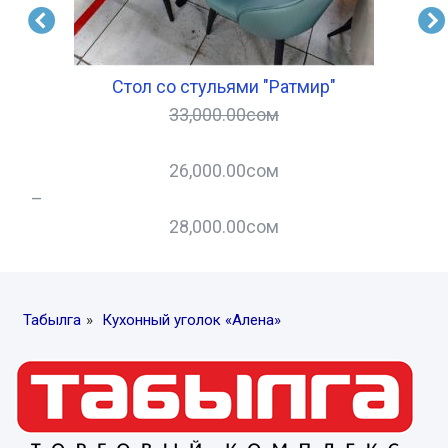
Стол со стульями "Ратмир"
33,000.00
сом
26,000.00
сом
–
–
28,000.00
сом
Табылга
»
Кухонный уголок «Алена»