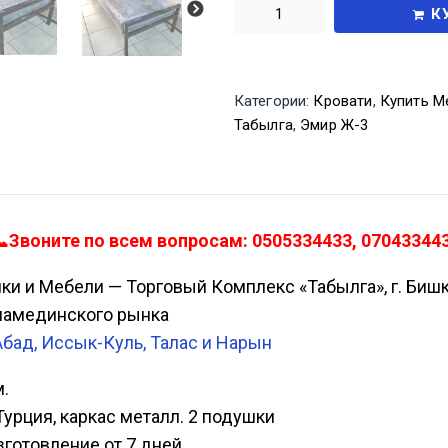
К
Категории:
Кровати
,
Купить М
Табылга
,
Эмир Ж-3
Звоните по всем вопросам: 0505334433, 070433443
ики и Мебели — Торговый Комплекс «Табылга», г. Биш
Аламединского рынка
Абад, Иссык-Куль, Талас и Нарын
м.
Турция, каркас металл. 2 подушки
изготовление от 7 дней