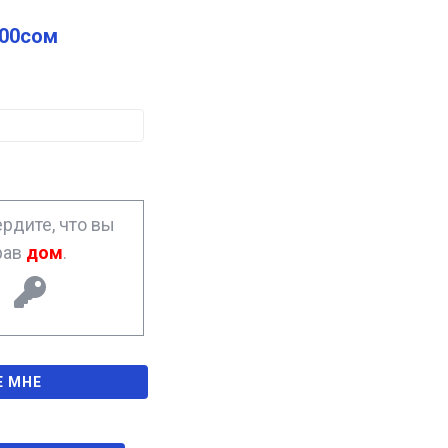
.00
сом
рдите, что вы
рав
дом
.