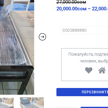
27,000.00
сом
20,000.00
сом
–
22,000
P
h
o
n
e
*
Пожалуйста, подтве
человек, выб