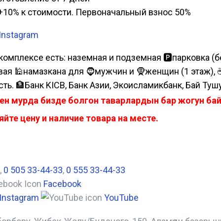
а, +10% к стоимости. Первоначальный взнос 50%
Instagram
комплексе есть: наземная и подземная 🅿парковка (бе
я 🕌намазкана для 🧔мужчин и 🧕женщин (1 этаж), ☕коф
сть. 🏦Банк KICB, Банк Азии, Экоисламикбанк, Бай Туш
ен мурда бизде болгон таварлардын бар жогун б
йте цену и наличие товара на месте.
,
0 505 33-44-33
,
0 555 33-44-33
Facebook
Instagram
YouTube