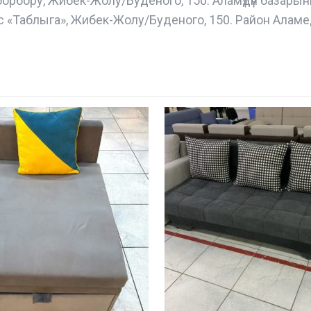
борбору, Жибек-Жолу/Буденого, 150. Аламүдүн базары
с «Таблыга», Жибек-Жолу/Буденого, 150. Район Аламе