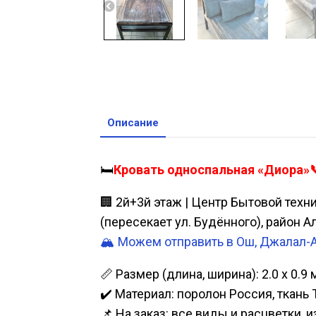
Описание
🛏️
Кровать односпальная «Диора»📞
🏢 2й+3й этаж | Центр Бытовой техн
(пересекает ул. Будённого), район 
🏔️ Можем отправить в Ош, Джалал-
📏 Размер (длина, ширина): 2.0 х 0.9 
✔️ Материал: поролон Россия, ткань 
📌 На заказ: все виды и расцветки, 