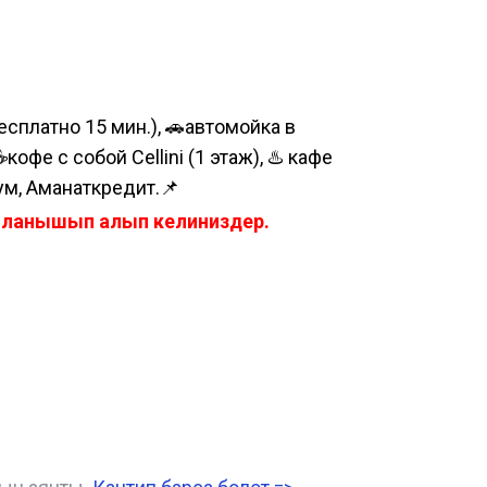
сплатно 15 мин.), 🚗автомойка в
е с собой Cellini (1 этаж), ♨️ кафе
ум, Аманаткредит.📌
айланышып алып келиниздер.