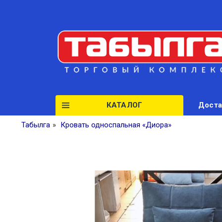
КАТАЛОГ
Доста
Табылга
»
Кровать односпальная «Диора»