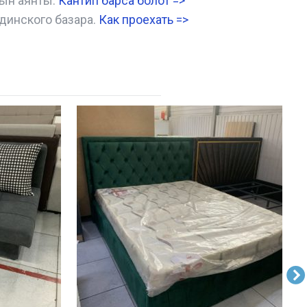
нын аянты.
Кантип барса болот
=>
динского базара.
Как проехать =
>