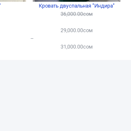
"
Кровать двуспальная "Индира"
36,000.00
сом
29,000.00
сом
–
–
31,000.00
сом