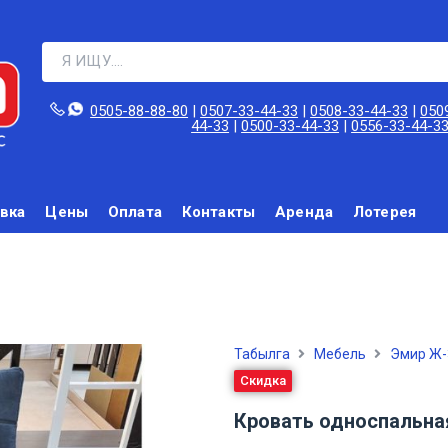
0505-88-88-80‬
|
0507-33-44-33
|
0508-33-44-33
|
050
44-33
|
0500-33-44-33
|
0556-33-44-3
вка
Цены
Оплата
Контакты
Аренда
Лотерея
Табылга
Мебель
Эмир Ж-
Скидка
Кровать односпальна