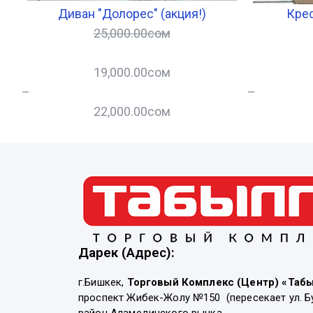
Диван "Долорес" (акция!)
Крес
25,000.00
сом
19,000.00
сом
–
–
22,000.00
сом
Дарек (Адрес):
г.Бишкек,
Торговый Комплекс (Центр) «Таб
проспект Жибек-Жолу №150 (пересекает ул. Б