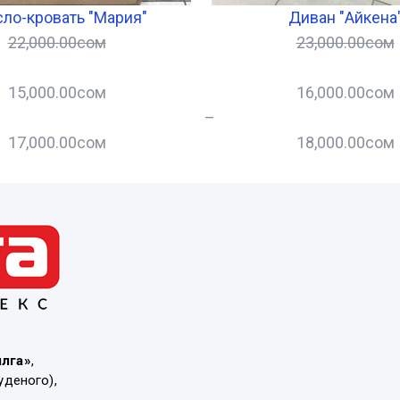
ло-кровать "Мария"
Диван "Айкена
22,000.00
сом
23,000.00
сом
15,000.00
сом
16,000.00
сом
–
17,000.00
сом
18,000.00
сом
ылга»
,
уденого),