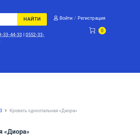
/
Регистрация
Войти
НАЙТИ
0
9-33-44-33
|
0552-33-
3
3
Кровать односпальная «Диора»
я «Диора»