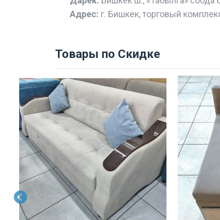
Дарек:
Бишкек ш., «Табылга» соода 
Адрес:
г. Бишкек, торговый комплек
Товары по Скидке