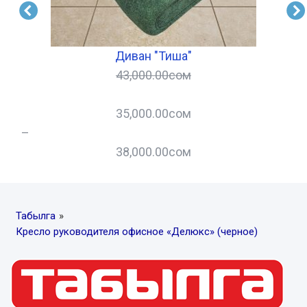
Диван "Тиша"
43,000.00
сом
35,000.00
сом
–
–
38,000.00
сом
Табылга
»
Кресло руководителя офисное «Делюкс» (черное)