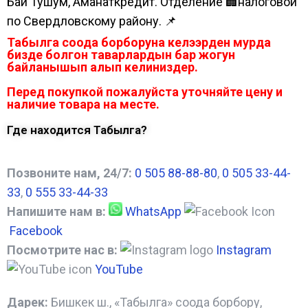
Бай Тушум, Аманаткредит. Отделение 🏢налоговой
по Свердловскому району. 📌
Табылга соода борборуна келээрден мурда
бизде болгон таварлардын бар жогун
байланышып алып келиниздер.
Перед покупкой пожалуйста уточняйте цену и
наличие товара на месте.
Где находится Табылга?
Позвоните нам, 24/7:
0 505 88-88-80
,
0 505 33-44-
33
,
0 555 33-44-33
Напишите нам в:
WhatsApp
Facebook
Посмотрите нас в:
Instagram
YouTube
Дарек:
Бишкек ш., «Табылга» соода борбору,