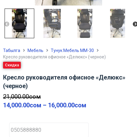
Табылга
Мебель
Тунук Мебель ММ-30
Кресло руководителя офисное «Делюкс» (черное)
Скидка
Кресло руководителя офисное «Делюкс»
(черное)
21,000.00
сом
14,000.00
сом
–
16,000.00
сом
P
h
o