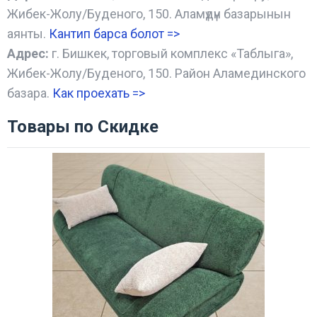
Жибек-Жолу/Буденого, 150. Аламүдүн базарынын
аянты.
Кантип барса болот
=>
Адрес:
г. Бишкек, торговый комплекс «Таблыга»,
Жибек-Жолу/Буденого, 150. Район Аламединского
базара.
Как проехать =
>
Товары по Скидке