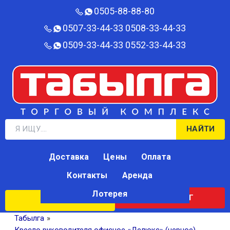
0505-88-88-80‬
0507-33-44-33
0508-33-44-33
0509-33-44-33
0552-33-44-33
НАЙТИ
Доставка
Цены
Оплата
Контакты
Аренда
Лотерея
КАТАЛОГ
ЛОТЕРЕЯ
Табылга
»