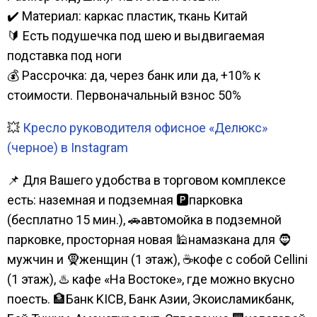
✔️ Материал: каркас пластик, ткань Китай
🔰 Есть подушечка под шею и выдвигаемая
подставка под ноги
💰 Рассрочка: да, через банк или да, +10% к
стоимости. Первоначальный взнос 50%
💥
Кресло руководителя офисное «Делюкс»
(черное) в Instagram
📌 Для Вашего удобства в торговом комплексе
есть: наземная и подземная 🅿парковка
(бесплатно 15 мин.), 🚗автомойка в подземной
парковке, просторная новая 🕌намазкана для 🧔
мужчин и 🧕женщин (1 этаж), ☕кофе с собой Cellini
(1 этаж), ♨️ кафе «На Востоке», где можно вкусно
поесть. 🏦Банк KICB, Банк Азии, Экоисламикбанк,