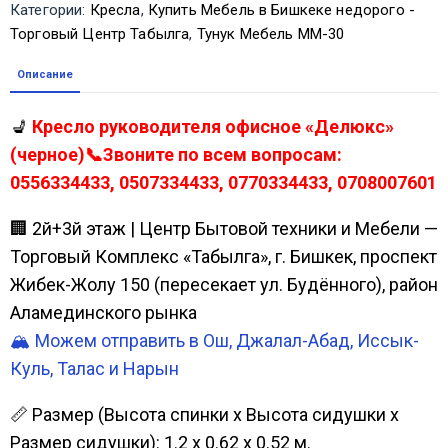
Категории:
Кресла
,
Купить Мебель в Бишкеке недорого -
Торговый Центр Табылга
,
Тунук Мебель ММ-30
Описание
💺
Кресло руководителя офисное «Делюкс»
(черное)📞Звоните по всем вопросам:
0556334433, 0507334433, 0770334433, 0708007601
🏢 2й+3й этаж | Центр Бытовой техники и Мебели —
Торговый Комплекс «Табылга», г. Бишкек, проспект
Жибек-Жолу 150 (пересекает ул. Будённого), район
Аламединского рынка
🏔️ Можем отправить в Ош, Джалал-Абад, Иссык-
Куль, Талас и Нарын
📏 Размер (Высота спинки х Высота сидушки х
Размер сидушки): 1.2 х 0.62 х 0.52 м.