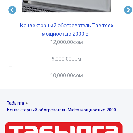
Конвекторный обогреватель Thermex
М
мощностью 2000 Вт
12,000.00
сом
9,000.00
сом
–
–
10,000.00
сом
Табылга
»
Конвекторный обогреватель Midea мощностью 2000