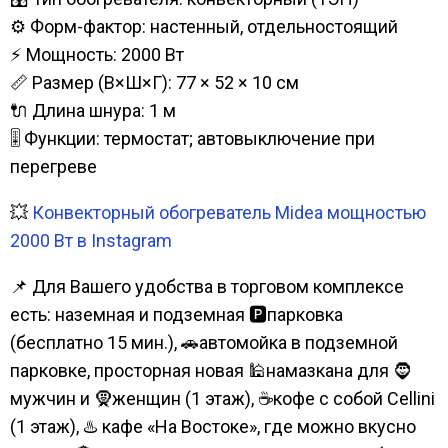
⚙️ Форм-фактор: настенный, отдельностоящий
⚡ Мощность: 2000 Вт
📏 Размер (В×Ш×Г): 77 × 52 × 10 см
🔌 Длина шнура: 1 м
🎚️ Функции: термостат; автовыключение при
перегреве
💥
Конвекторный обогреватель Midea мощностью
2000 Вт в Instagram
📌 Для Вашего удобства в торговом комплексе
есть: наземная и подземная 🅿парковка
(бесплатно 15 мин.), 🚗автомойка в подземной
парковке, просторная новая 🕌намазкана для 🧔
мужчин и 🧕женщин (1 этаж), ☕кофе с собой Cellini
(1 этаж), ♨️ кафе «На Востоке», где можно вкусно