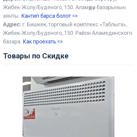
Жибек-Жолу/Буденого, 150. Аламүдүн базарынын
аянты.
Кантип барса болот
=>
Адрес:
г. Бишкек, торговый комплекс «Таблыга»,
Жибек-Жолу/Буденого, 150. Район Аламединского
базара.
Как проехать =
>
Товары по Скидке