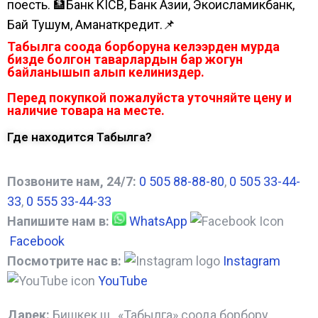
поесть. 🏦Банк KICB, Банк Азии, Экоисламикбанк,
Бай Тушум, Аманаткредит.📌
Табылга соода борборуна келээрден мурда
бизде болгон таварлардын бар жогун
байланышып алып келиниздер.
Перед покупкой пожалуйста уточняйте цену и
наличие товара на месте.
Где находится Табылга?
Позвоните нам, 24/7:
0 505 88-88-80
,
0 505 33-44-
33
,
0 555 33-44-33
Напишите нам в:
WhatsApp
Facebook
Посмотрите нас в:
Instagram
YouTube
Дарек:
Бишкек ш., «Табылга» соода борбору,