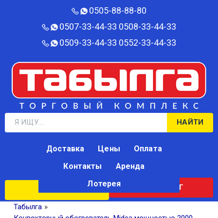
0505-88-88-80‬
0507-33-44-33
0508-33-44-33
0509-33-44-33
0552-33-44-33
НАЙТИ
Доставка
Цены
Оплата
Контакты
Аренда
Лотерея
КАТАЛОГ
ЛОТЕРЕЯ
Табылга
»