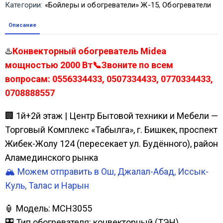
Категории:
«Бойлеры и обогреватели» Ж-15
,
Обогреватели
Описание
♨️
Конвекторный обогреватель Midea
мощностью 2000 Вт📞Звоните по всем
вопросам: 0556334433, 0507334433, 0770334433,
0708888557
🏢 1й+2й этаж | Центр Бытовой техники и Мебели —
Торговый Комплекс «Табылга», г. Бишкек, проспект
Жибек-Жолу 124 (пересекает ул. Будённого), район
Аламединского рынка
🏔️ Можем отправить в Ош, Джалал-Абад, Иссык-
Куль, Талас и Нарын
🏮 Модель: МСН3055
🎛️ Тип обогревателя: конвекторный (ТЭН)