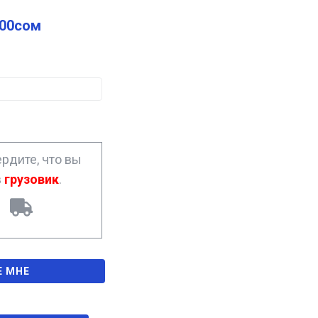
.00
сом
рдите, что вы
в
грузовик
.