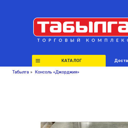
КАТАЛОГ
Доста
Табылга
»
Консоль «Джорджия»