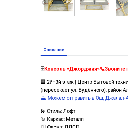
Описание
🗄️
Консоль «Джорджия»📞Звоните по
🏢 2й+3й этаж | Центр Бытовой техн
(пересекает ул. Будённого), район 
🏔️ Можем отправить в Ош, Джалал-
💫 Стиль: Лофт
🔩 Каркас: Металл
🪟 Фасад: ЛДСП