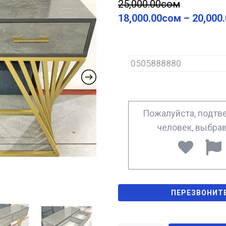
25,000.00
сом
18,000.00
сом
–
20,000
P
h
o
n
e
*
Пожалуйста, подтве
человек, выбра