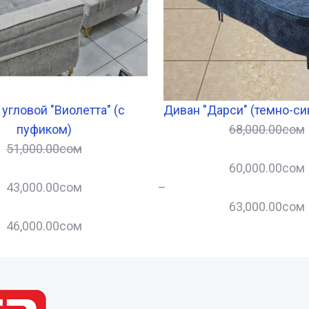
угловой "Виолетта" (с
Диван "Дарси" (темно-си
пуфиком)
68,000.00
сом
51,000.00
сом
60,000.00
сом
43,000.00
сом
–
63,000.00
сом
46,000.00
сом