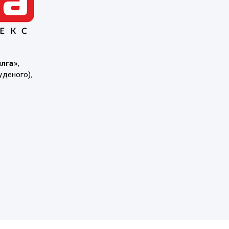
ылга»
,
уденого),