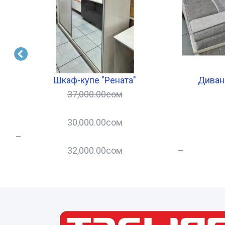
Шкаф-купе "Рената"
Диван 
37,000.00
сом
30,000.00
сом
–
32,000.00
сом
–