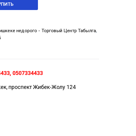
УПИТЬ
ишкеке недорого - Торговый Центр Табылга
,
б
433, 0507334433
кек, проспект Жибек-Жолу 124