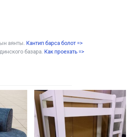
нын аянты.
Кантип барса болот
=>
динского базара.
Как проехать =
>