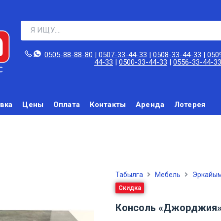
0505-88-88-80‬
|
0507-33-44-33
|
0508-33-44-33
|
050
44-33
|
0500-33-44-33
|
0556-33-44-3
вка
Цены
Оплата
Контакты
Аренда
Лотерея
Табылга
Мебель
Эркайым
Скидка
Консоль «Джорджия