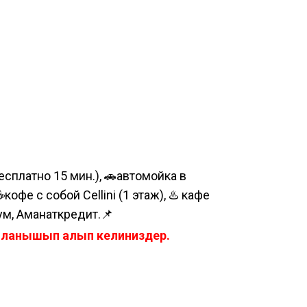
сплатно 15 мин.), 🚗автомойка в
е с собой Cellini (1 этаж), ♨️ кафе
ум, Аманаткредит.📌
айланышып алып келиниздер.