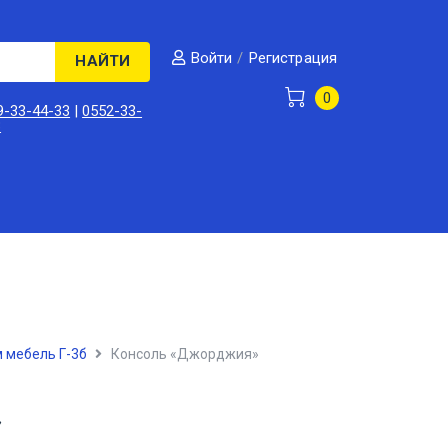
/
Регистрация
Войти
НАЙТИ
0
9-33-44-33
|
0552-33-
3
 мебель Г-3б
Консоль «Джорджия»
»