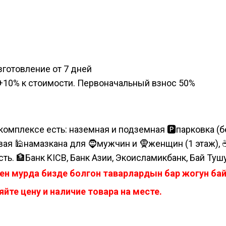
изготовление от 7 дней
а, +10% к стоимости. Первоначальный взнос 50%
комплексе есть: наземная и подземная 🅿парковка (бе
я 🕌намазкана для 🧔мужчин и 🧕женщин (1 этаж), ☕коф
сть. 🏦Банк KICB, Банк Азии, Экоисламикбанк, Бай Туш
ен мурда бизде болгон таварлардын бар жогун б
йте цену и наличие товара на месте.