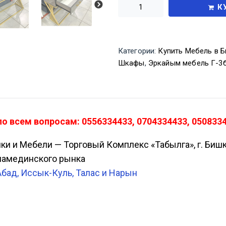
К
Категории:
Купить Мебель в Б
Шкафы
,
Эркайым мебель Г-3
 всем вопросам: 0556334433, 0704334433, 0508334
ики и Мебели — Торговый Комплекс «Табылга», г. Биш
Аламединского рынка
Абад, Иссык-Куль, Талас и Нарын