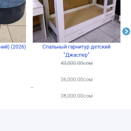
ний) (2026)
Спальный гарнитур детский
"Джаспер"
43,000.00
сом
36,000.00
сом
–
–
38,000.00
сом