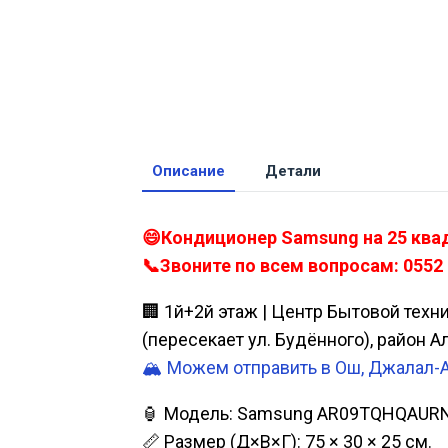
Описание
Детали
😄Кондиционер Samsung на 25 ква
📞Звоните по всем вопросам: 0552 
🏢 1й+2й этаж | Центр Бытовой техн
(пересекает ул. Будённого), район 
🏔️ Можем отправить в Ош, Джалал-
🏮 Модель: Samsung AR09TQHQAUR
📏 Размер (Д×В×Г): 75 × 30 × 25 см.