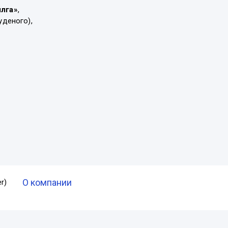
ылга»
,
уденого),
О компании
r)