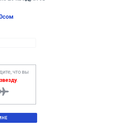
0
сом
ите, что вы
звезду
.