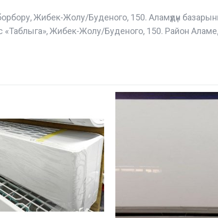
борбору, Жибек-Жолу/Буденого, 150. Аламүдүн базары
с «Таблыга», Жибек-Жолу/Буденого, 150. Район Аламе