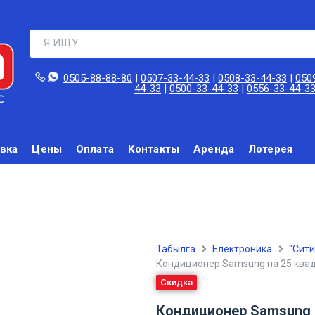
0505-88-88-80‬
|
0507-33-44-33
|
0508-33-44-33
|
050
44-33
|
0500-33-44-33
|
0556-33-44-3
вка
Цены
Оплата
Контакты
Аренда
Лотерея
Табылга
Електроника
"Сит
Кондиционер Samsung на 25 ква
Скидка
Кондиционер Samsung 