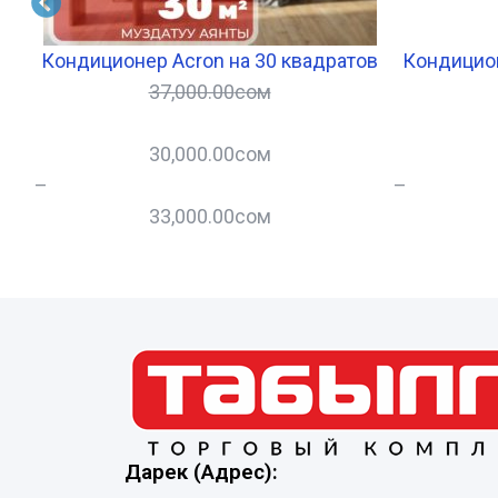
на
Кондиционер Acron на 30 квадратов
Кондицион
37,000.00
сом
30,000.00
сом
–
–
33,000.00
сом
Дарек (Адрес):