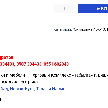
КУ
Категории:
"Ситиклимат" Ж-13
,
дратов
334433, 0507 334433, 0551 602040
ики и Мебели — Торговый Комплекс «Табылга», г. Биш
Аламединского рынка
Абад, Иссык-Куль, Талас и Нарын
N