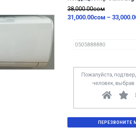
38,000.00
сом
31,000.00
сом
–
33,000.0
P
h
o
n
e
*
Пожалуйста, подтверд
человек, выбрав