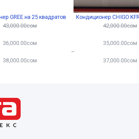
ер GREE на 25 квадратов
Кондиционер CHIGO KF
43,000.00
сом
42,000.00
сом
36,000.00
сом
35,000.00
сом
–
38,000.00
сом
37,000.00
сом