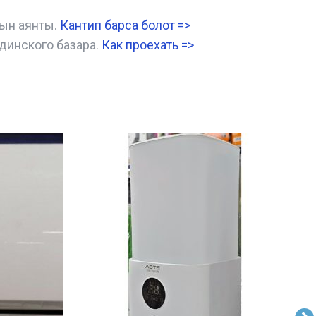
нын аянты.
Кантип барса болот
=>
динского базара.
Как проехать =
>