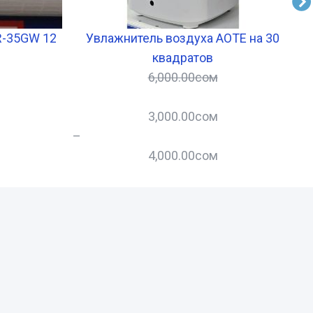
R-35GW 12
Увлажнитель воздуха AOTE на 30
квадратов
6,000.00
сом
3,000.00
сом
–
–
4,000.00
сом