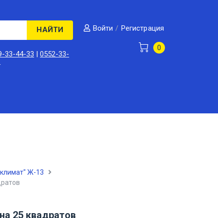
/
Регистрация
Войти
НАЙТИ
0
9-33-44-33
|
0552-33-
3
иклимат" Ж-13
дратов
на 25 квадратов