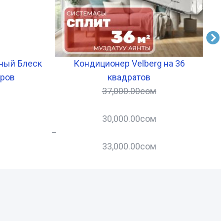
ный Блеск
Кондиционер Velberg на 36
К
тров
квадратов
37,000.00
сом
30,000.00
сом
–
–
33,000.00
сом