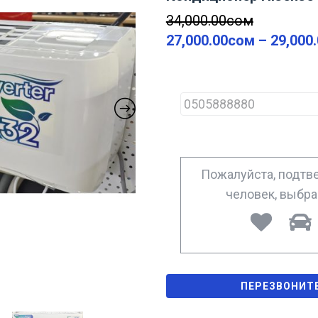
34,000.00
сом
27,000.00
сом
–
29,000
P
h
o
n
e
*
Пожалуйста, подтве
человек, выбр