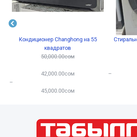
e
Кондиционер Changhong на 55
Стиральн
квадратов
50,000.00
сом
42,000.00
сом
–
–
45,000.00
сом