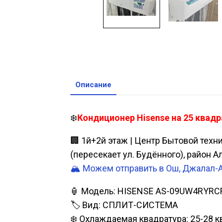
Описание
❄️
Кондиционер Hisense на 25 квадр
🏢 1й+2й этаж | Центр Бытовой техн
(пересекает ул. Будённого), район 
🏔️ Можем отправить в Ош, Джалал-
🏮 Модель: HISENSE AS-09UW4RYRC
🏷️ Вид: СПЛИТ-СИСТЕМА
❄️ Охлаждаемая квадратура: 25-28 кв