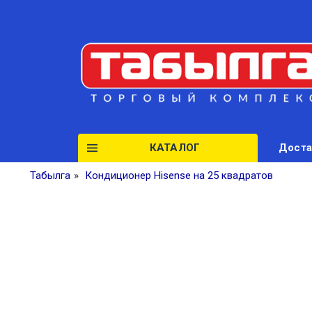
КАТАЛОГ
Доста
Табылга
»
Кондиционер Hisense на 25 квадратов