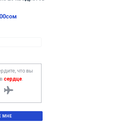
.00
сом
рдите, что вы
ав
сердце
.