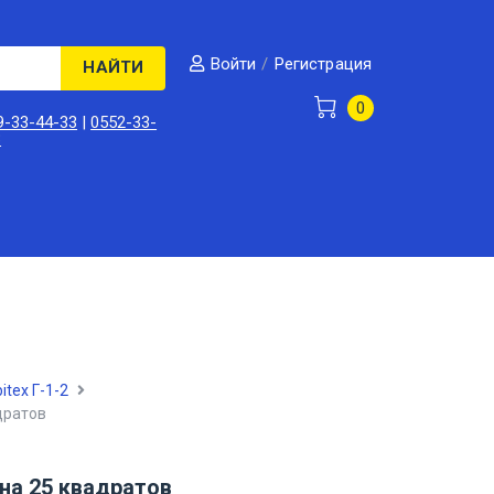
/
Регистрация
Войти
НАЙТИ
0
9-33-44-33
|
0552-33-
3
itex Г-1-2
дратов
на 25 квадратов