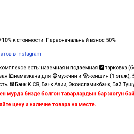
а, +10% к стоимости. Первоначальный взнос 50%
атов в Instagram
комплексе есть: наземная и подземная 🅿парковка (бе
я 🕌намазкана для 🧔мужчин и 🧕женщин (1 этаж), ☕коф
сть. 🏦Банк KICB, Банк Азии, Экоисламикбанк, Бай Туш
ен мурда бизде болгон таварлардын бар жогун б
йте цену и наличие товара на месте.