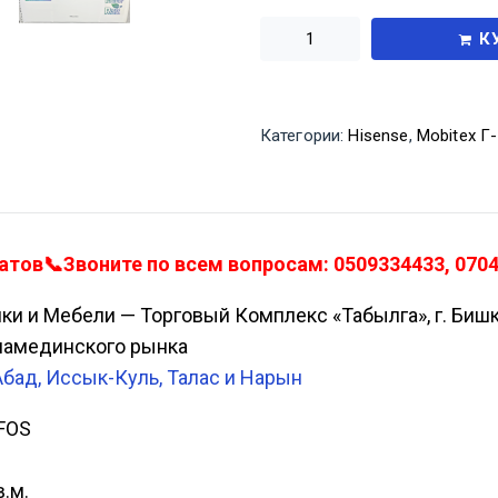
К
Категории:
Hisense
,
Mobitex Г-
атов📞Звоните по всем вопросам: 0509334433, 0704
ики и Мебели — Торговый Комплекс «Табылга», г. Биш
Аламединского рынка
Абад, Иссык-Куль, Талас и Нарын
FOS
.м.