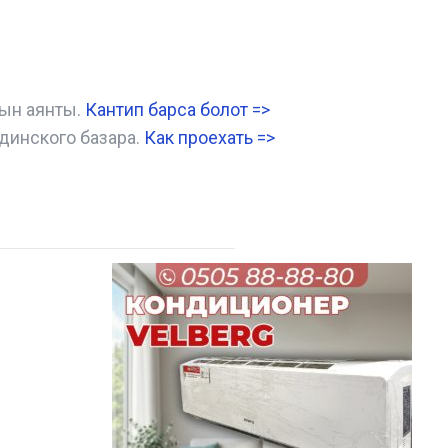
нын аянты.
Кантип барса болот
=>
динского базара.
Как проехать =
>