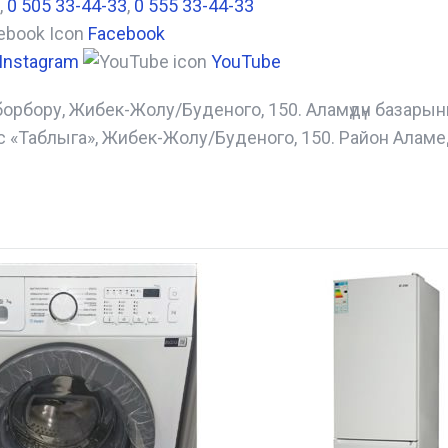
,
0 505 33-44-33
,
0 555 33-44-33
Facebook
Instagram
YouTube
борбору, Жибек-Жолу/Буденого, 150. Аламүдүн базары
с «Таблыга», Жибек-Жолу/Буденого, 150. Район Аламе