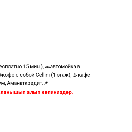
сплатно 15 мин.), 🚗автомойка в
е с собой Cellini (1 этаж), ♨️ кафе
ум, Аманаткредит.📌
айланышып алып келиниздер.