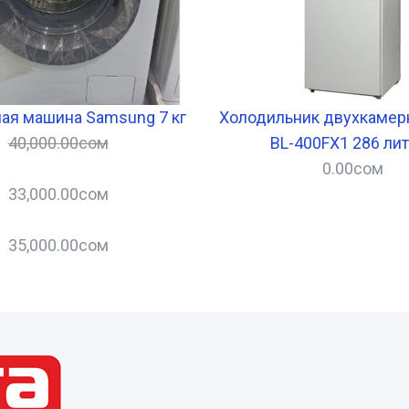
ая машина Samsung 7 кг
Холодильник двухкамер
40,000.00
сом
BL-400FX1 286 ли
0.00
сом
33,000.00
сом
35,000.00
сом