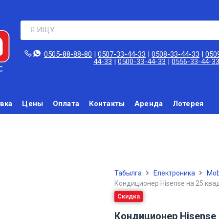
0505-88-88-80‬
|
0507-33-44-33
|
0508-33-44-33
|
050
44-33
|
0500-33-44-33
|
0556-33-44-3
вка
Цены
Оплата
Контакты
Аренда
Лотерея
Табылга
Електроника
Mob
Кондиционер Hisense на 25 ква
Скидка
Кондиционер Hisense 