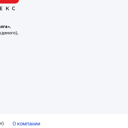
ылга»
,
уденого),
О компании
r)