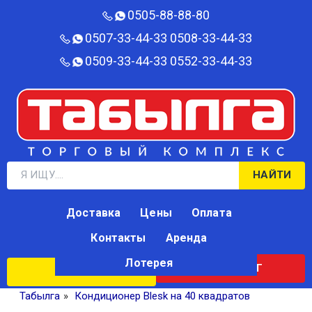
0505-88-88-80‬
0507-33-44-33
0508-33-44-33
0509-33-44-33
0552-33-44-33
НАЙТИ
Доставка
Цены
Оплата
Контакты
Аренда
Лотерея
КАТАЛОГ
ЛОТЕРЕЯ
Табылга
»
Кондиционер Blesk на 40 квадратов