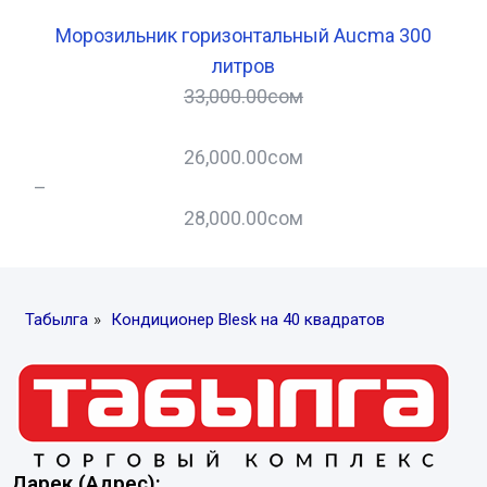
Морозильник горизонтальный Aucma 300
литров
33,000.00
сом
26,000.00
сом
–
–
28,000.00
сом
Табылга
»
Кондиционер Blesk на 40 квадратов
Дарек (Адрес):