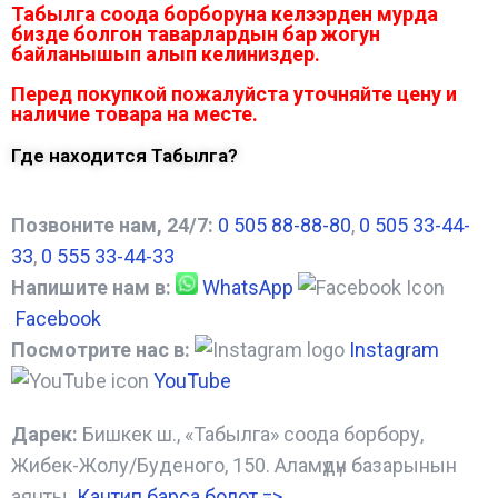
Табылга соода борборуна келээрден мурда
бизде болгон таварлардын бар жогун
байланышып алып келиниздер.
Перед покупкой пожалуйста уточняйте цену и
наличие товара на месте.
Где находится Табылга?
Позвоните нам, 24/7:
0 505 88-88-80
,
0 505 33-44-
33
,
0 555 33-44-33
Напишите нам в:
WhatsApp
Facebook
Посмотрите нас в:
Instagram
YouTube
Дарек:
Бишкек ш., «Табылга» соода борбору,
Жибек-Жолу/Буденого, 150. Аламүдүн базарынын
аянты.
Кантип барса болот
=>