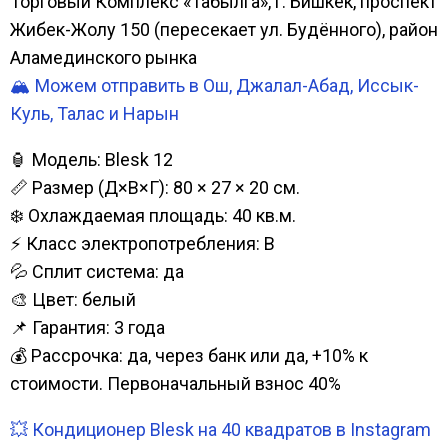
Торговый Комплекс «Табылга», г. Бишкек, проспект
Жибек-Жолу 150 (пересекает ул. Будённого), район
Аламединского рынка
🏔️ Можем отправить в Ош, Джалал-Абад, Иссык-
Куль, Талас и Нарын
🏮 Модель: Blesk 12
📏 Размер (Д×В×Г): 80 × 27 × 20 см.
❄️ Охлаждаемая площадь: 40 кв.м.
⚡ Класс электропотребления: B
💦 Сплит система: да
🎨 Цвет: белый
📌 Гарантия: 3 года
💰 Рассрочка: да, через банк или да, +10% к
стоимости. Первоначальный взнос 40%
💥 Кондиционер Blesk на 40 квадратов в Instagram