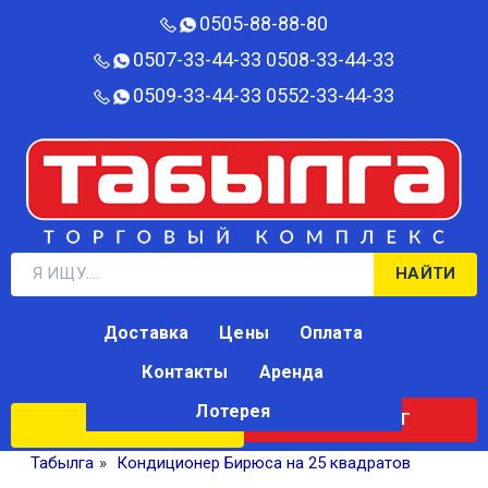
0505-88-88-80‬
0507-33-44-33
0508-33-44-33
0509-33-44-33
0552-33-44-33
НАЙТИ
Доставка
Цены
Оплата
Контакты
Аренда
Лотерея
КАТАЛОГ
ЛОТЕРЕЯ
Табылга
»
Кондиционер Бирюса на 25 квадратов