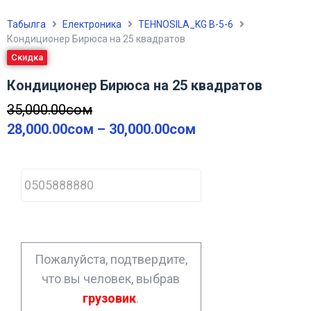
Табылга
Електроника
TEHNOSILA_KG В-5-6
Кондиционер Бирюса на 25 квадратов
Скидка
Кондиционер Бирюса на 25 квадратов
35,000.00
сом
28,000.00
сом
–
30,000.00
сом
P
h
o
n
e
*
Пожалуйста, подтвердите,
что вы человек, выбрав
грузовик
.