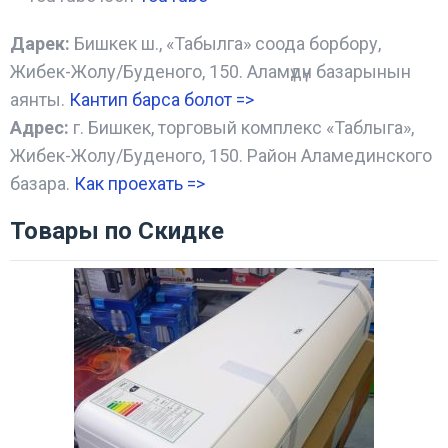
Дарек:
Бишкек ш., «Табылга» соода борбору,
Жибек-Жолу/Буденого, 150. Аламүдүн базарынын
аянты.
Кантип барса болот
=>
Адрес:
г. Бишкек, торговый комплекс «Таблыга»,
Жибек-Жолу/Буденого, 150. Район Аламединского
базара.
Как проехать =
>
Товары по Скидке