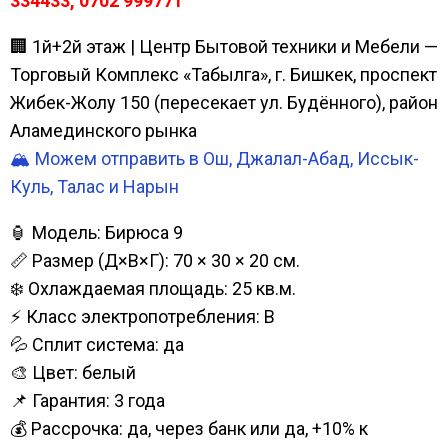
334433, 0702 999771
🏢 1й+2й этаж | Центр Бытовой техники и Мебели —
Торговый Комплекс «Табылга», г. Бишкек, проспект
Жибек-Жолу 150 (пересекает ул. Будённого), район
Аламединского рынка
🏔️ Можем отправить в Ош, Джалал-Абад, Иссык-
Куль, Талас и Нарын
🏮 Модель: Бирюса 9
📏 Размер (Д×В×Г): 70 × 30 × 20 см.
❄️ Охлаждаемая площадь: 25 кв.м.
⚡ Класс электропотребления: B
💦 Сплит система: да
🎨 Цвет: белый
📌 Гарантия: 3 года
💰 Рассрочка: да, через банк или да, +10% к