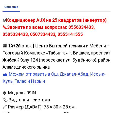
Описание
❄️
Кондиционер AUX на 25 квадратов (инвертор)
📞Звоните по всем вопросам: 0556334433,
0505334433, 0507334433, 0555141555
🏢 1й+2й этаж | Центр Бытовой техники и Мебели —
Торговый Комплекс «Табылга», г. Бишкек, проспект
Жибек-Жолу 124 (пересекает ул. Будённого), район
Аламединского рынка
🏔️ Можем отправить в Ош, Джалал-Абад, Иссык-
Куль, Талас и Нарын
🏮 Модель: 09IN
🏷️ Вид: сплит-система
📏 Размер (Д×В×Г): 75 × 30 × 25 см.