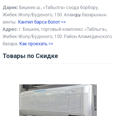
Дарек:
Бишкек ш., «Табылга» соода борбору,
Жибек-Жолу/Буденого, 150. Аламүдүн базарынын
аянты.
Кантип барса болот
=>
Адрес:
г. Бишкек, торговый комплекс «Таблыга»,
Жибек-Жолу/Буденого, 150. Район Аламединского
базара.
Как проехать =
>
Товары по Скидке