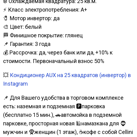
❄️ Охлаждаемая квадратура: 25 кв.м.
⚡ Класс электропотребления: А+
🧷 Мотор инвертор: да
🎨 Цвет: белый
🏁 Финишное покрытие: глянец
📌 Гарантия: 3 года
💰 Рассрочка: да, через банк или да, +10% к
стоимости. Первоначальный взнос 50%
💥
Кондиционер AUX на 25 квадратов (инвертор) в
Instagram
📌 Для Вашего удобства в торговом комплексе
есть: наземная и подземная 🅿парковка
(бесплатно 15 мин.), 🚗автомойка в подземной
парковке, просторная новая 🕌намазкана для 🧔
мужчин и 🧕женщин (1 этаж), ☕кофе с собой Cellini