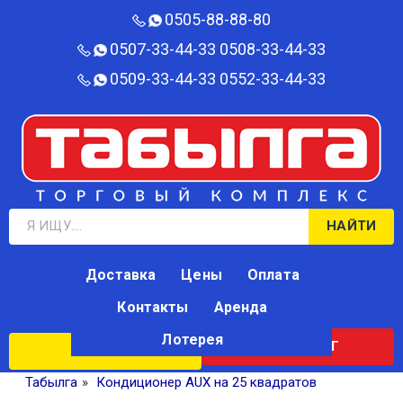
0505-88-88-80‬
0507-33-44-33
0508-33-44-33
0509-33-44-33
0552-33-44-33
НАЙТИ
Доставка
Цены
Оплата
Контакты
Аренда
Лотерея
КАТАЛОГ
ЛОТЕРЕЯ
Табылга
»
Кондиционер AUX на 25 квадратов