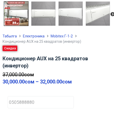
Табылга
Електроника
Mobitex Г-1-2
Кондиционер AUX на 25 квадратов (инвертор)
Скидка
Кондиционер AUX на 25 квадратов
(инвертор)
37,000.00
сом
30,000.00
сом
–
32,000.00
сом
P
h
o
n