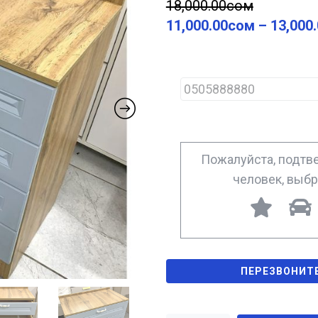
18,000.00
сом
11,000.00
сом
–
13,000
P
h
o
n
e
*
Пожалуйста, подтве
человек, выб