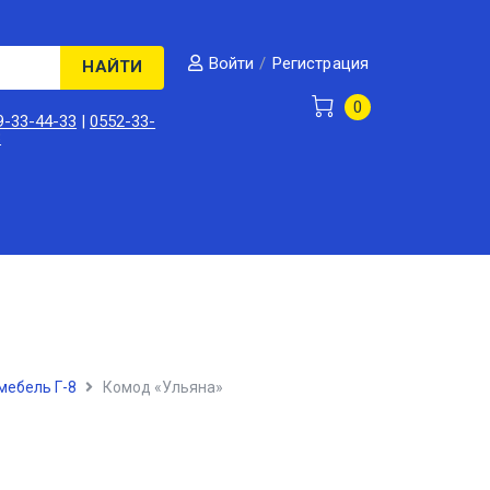
/
Регистрация
Войти
НАЙТИ
0
9-33-44-33
|
0552-33-
3
мебель Г-8
Комод «Ульяна»