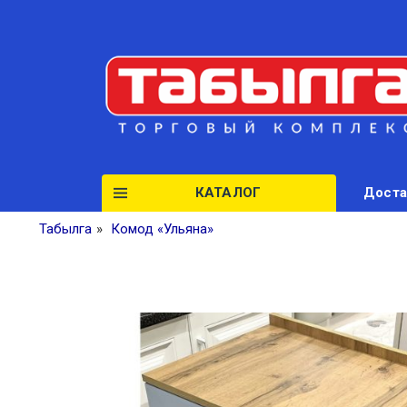
КАТАЛОГ
Доста
Табылга
»
Комод «Ульяна»