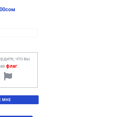
.00
сом
рдите, что вы
рав
флаг
.