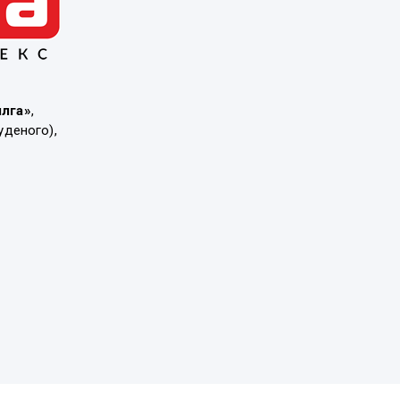
ылга»
,
уденого),