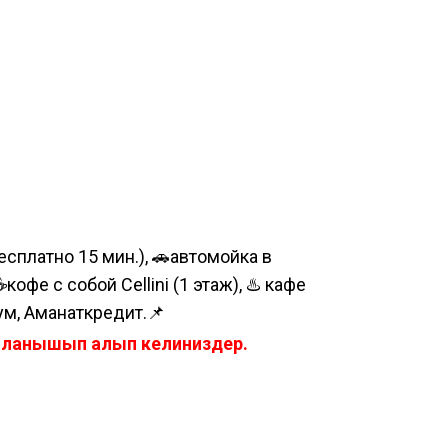
сплатно 15 мин.), 🚗автомойка в
е с собой Cellini (1 этаж), ♨️ кафе
ум, Аманаткредит.📌
айланышып алып келиниздер.