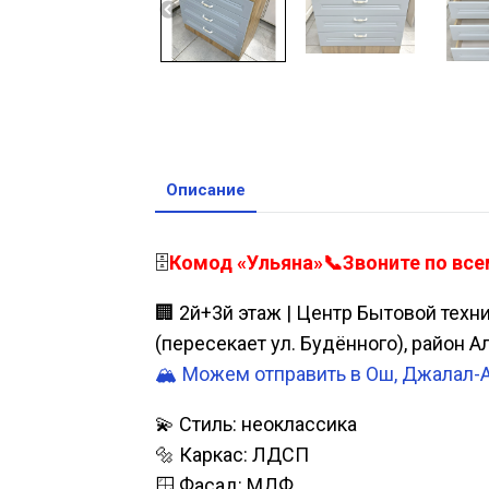
Описание
🗄️
Комод «Ульяна»📞Звоните по всем
🏢 2й+3й этаж | Центр Бытовой техн
(пересекает ул. Будённого), район 
🏔️ Можем отправить в Ош, Джалал-
💫 Стиль: неоклассика
🔩 Каркас: ЛДСП
🪟 Фасад: МДФ