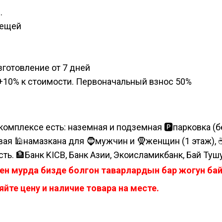
.
вещей
изготовление от 7 дней
а, +10% к стоимости. Первоначальный взнос 50%
комплексе есть: наземная и подземная 🅿парковка (бе
я 🕌намазкана для 🧔мужчин и 🧕женщин (1 этаж), ☕коф
сть. 🏦Банк KICB, Банк Азии, Экоисламикбанк, Бай Туш
ен мурда бизде болгон таварлардын бар жогун б
йте цену и наличие товара на месте.