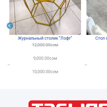
я!)
Журнальный столик "Лофт"
Стол 
12,000.00
сом
9,000.00
сом
–
–
10,000.00
сом