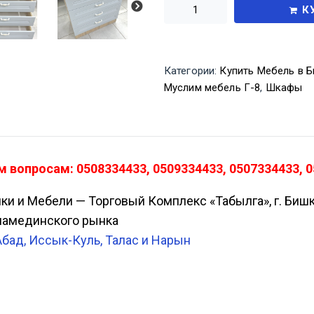
К
Категории:
Купить Мебель в Б
Муслим мебель Г-8
,
Шкафы
 вопросам: 0508334433, 0509334433, 0507334433, 
ики и Мебели — Торговый Комплекс «Табылга», г. Биш
Аламединского рынка
Абад, Иссык-Куль, Талас и Нарын