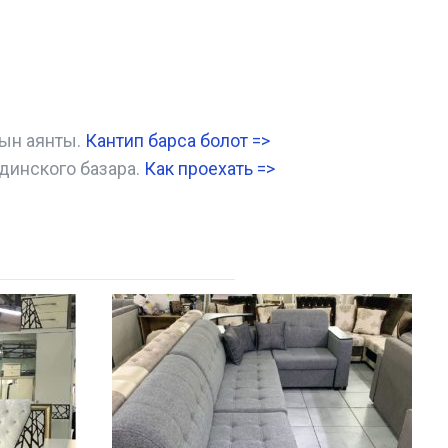
нын аянты.
Кантип барса болот
=>
динского базара.
Как проехать =
>