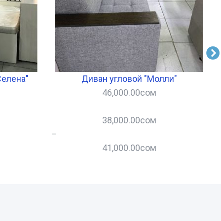
Селена"
Диван угловой "Молли"
46,000.00
сом
38,000.00
сом
–
–
41,000.00
сом