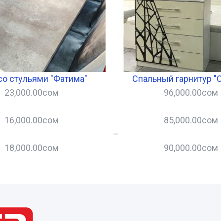
со стульями "Фатима"
Спальный гарнитур "
23,000.00
сом
96,000.00
сом
16,000.00
сом
85,000.00
сом
–
18,000.00
сом
90,000.00
сом