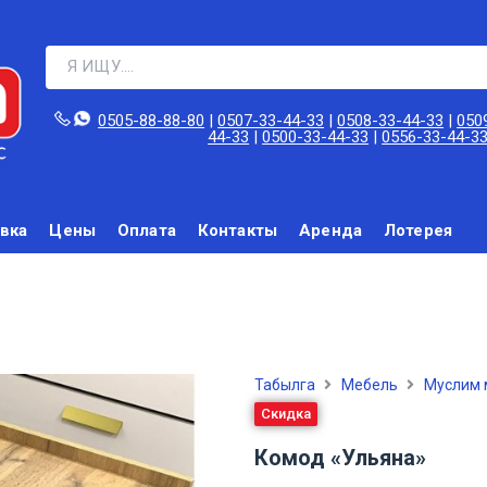
0505-88-88-80‬
|
0507-33-44-33
|
0508-33-44-33
|
050
44-33
|
0500-33-44-33
|
0556-33-44-3
вка
Цены
Оплата
Контакты
Аренда
Лотерея
Табылга
Мебель
Муслим 
Скидка
Комод «Ульяна»