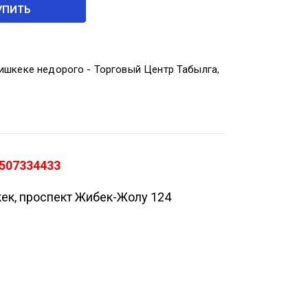
УПИТЬ
ишкеке недорого - Торговый Центр Табылга
,
0507334433
кек, проспект Жибек-Жолу 124